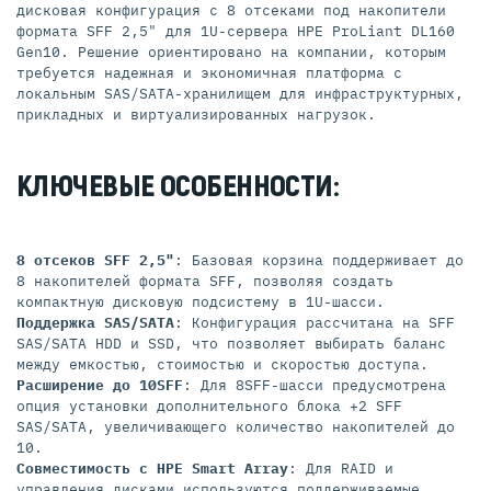
дисковая конфигурация с 8 отсеками под накопители
формата SFF 2,5" для 1U-сервера HPE ProLiant DL160
Gen10. Решение ориентировано на компании, которым
требуется надежная и экономичная платформа с
локальным SAS/SATA-хранилищем для инфраструктурных,
прикладных и виртуализированных нагрузок.
КЛЮЧЕВЫЕ ОСОБЕННОСТИ:
8 отсеков SFF 2,5"
: Базовая корзина поддерживает до
8 накопителей формата SFF, позволяя создать
компактную дисковую подсистему в 1U-шасси.
Поддержка SAS/SATA
: Конфигурация рассчитана на SFF
SAS/SATA HDD и SSD, что позволяет выбирать баланс
между емкостью, стоимостью и скоростью доступа.
Расширение до 10SFF
: Для 8SFF-шасси предусмотрена
опция установки дополнительного блока +2 SFF
SAS/SATA, увеличивающего количество накопителей до
10.
Совместимость с HPE Smart Array
: Для RAID и
управления дисками используются поддерживаемые