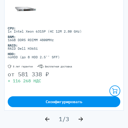
CPU:
1x Intel Xeon 6315P (4C 12M 2.80 GHz)
RAM:
16GB DDR5 RDIMM 4800MHz
RAID:
RAID Dell H365i
HDD:
noHDD (до 8 HDD 2.5'' SFF)
5 лет гарантии
Бесплатная доставка
от
581 338
₽
+
116 268
НДС
Сконфигурировать
1/3