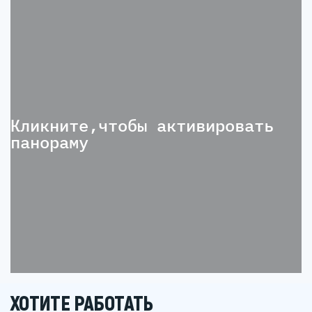
ситуацию с оценкой кандидатов и
«наследственными» сделками.
Спасибо за вашу вовлеченность и
честность. Такие отзывы
помогают нам становиться лучше!
Отзыв сотрудника
17.02.2025
Я хотела бы поделиться своим положительным
опытом работы в компании, которая на
протяжении всего срока моего пребывания
здесь проявила себя как настоящий лидер в
своей области. Прежде всего, я хочу отметить
атмосферу доверия и взаимопомощи, царящую в
коллективе. Здесь работают настоящие
профессионалы, которые всегда готовы прийти
на помощь и поделиться знаниями. Это дружное
и отзывчивое сообщество создает комфортные
ХОТИТЕ РАБОТАТЬ
условия для работы и роста. Кроме того,