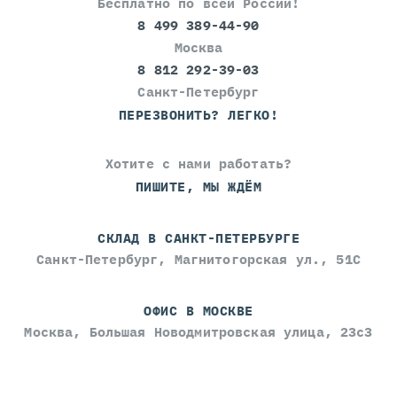
Бесплатно по всей России!
обед. Что можно улучшить? Аналитический
отдел категорически не хочет помогать
8 499 389-44-90
сотрудникам фирмы. Главное - это выполнить
Москва
свой план. Помощи по работе в программе 1с
8 812 292-39-03
никто не получает.
Санкт-Петербург
ПЕРЕЗВОНИТЬ? ЛЕГКО!
СЕРВЕР МОЛЛ :
Хотите с нами работать?
Благодарим вас за ваш отзыв!
ПИШИТЕ, МЫ ЖДЁМ
Для нас важно, что вы нашли
время поделиться своим мнением
— это помогает нам видеть
СКЛАД В САНКТ-ПЕТЕРБУРГЕ
сильные стороны и вовремя
Санкт-Петербург, Магнитогорская ул., 51С
определять зоны роста. Рады,
что вы оценили дружный
коллектив и гибкий подход к
ОФИС В МОСКВЕ
времени обеденного перерыва. Мы
Москва, Большая Новодмитровская улица, 23с3
приняли во внимание вашу
обратную связь о нехватке
поддержки - мы обязательно
проведём встречу с