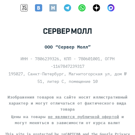
руководством, чтобы найти
стойкий баланс между
выполнением планов и
взаимопомощью. Ещё раз
благодарим вас за то, что
поделились своим мнением! Мы
всегда рады предложениям,
которые дают нам возможность
ООО “Сервер Молл”
улучшить рабочие процессы.
ИНН - 7806239326, КПП - 780601001, ОГРН
-1167847239317
195027, Санкт-Петербург, Магнитогорская ул, дом №
Отзыв сотрудника
51, литер С, помещение 10
22.01.2025
Изображения товаров на сайте носят иллюстративный
Молодая, амбициозная команда всегда готова
характер и могут отличаться от фактического вида
помочь и поделиться опытом, что создает
товара
невероятно дружелюбную и мотивирующую
атмосферу. Зарплата приходит всегда вовремя.
Цены на товары
не являются публичной офертой
и
Основная ставка вполне нормальная, но
могут меняться в зависимости от курса валют
менеджер стремится к процентам со сделок, а
This site is protected by reCAPTCHA and the Google
Privacy
не к ставке. Выходить на доход 150-200+ в