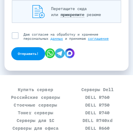
кухню, добавить социальный пакет
Перетащите сюда
или
прикрепите
резюме
СЕРВЕР МОЛЛ :
Даю согласие на обработку и хранение
Искренне благодарим вас за
персональных
данных
и принимаю
соглашение
тёплые слова и подробный отзыв
о вашем опыте работы в
компании! Мы рады, что вы
Отправить!
чувствуете атмосферу доверия и
взаимопомощи в коллективе,
цените профессионализм коллег и
открытость руководства.
Поддержка развития сотрудников
через обучение и наставничество
Купить сервер
Серверы Dell
— один из наших ключевых
Российские серверы
DELL R760
приоритетов, и мы рады, что это
Стоечные серверы
DELL R750
помогает вам и другим членам
Tower серверы
DELL R740
команды эффективно развиваться.
Отдельное спасибо за упоминание
Серверы для 1С
DELL R740xd
своевременности выплат и
Серверы для офиса
DELL R660
официального трудоустройства —