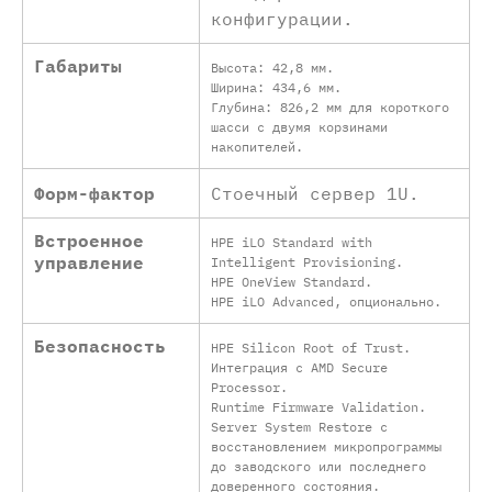
конфигурации.
Габариты
Высота: 42,8 мм.
Ширина: 434,6 мм.
Глубина: 826,2 мм для короткого
шасси с двумя корзинами
накопителей.
Форм-фактор
Стоечный сервер 1U.
Встроенное
HPE iLO Standard with
управление
Intelligent Provisioning.
HPE OneView Standard.
HPE iLO Advanced, опционально.
Безопасность
HPE Silicon Root of Trust.
Интеграция с AMD Secure
Processor.
Runtime Firmware Validation.
Server System Restore с
восстановлением микропрограммы
до заводского или последнего
доверенного состояния.