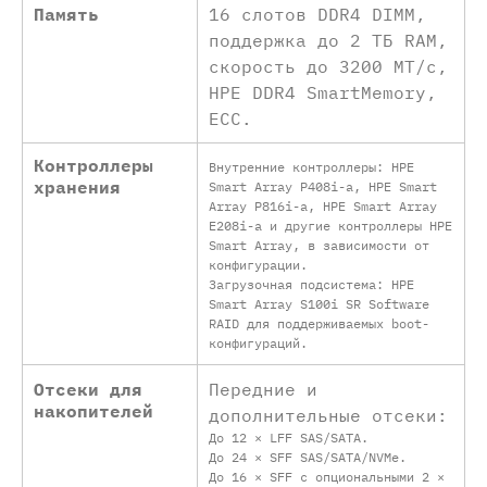
Память
16 слотов DDR4 DIMM,
поддержка до 2 ТБ RAM,
скорость до 3200 MT/с,
HPE DDR4 SmartMemory,
ECC.
Контроллеры
Внутренние контроллеры: HPE
хранения
Smart Array P408i-a, HPE Smart
Array P816i-a, HPE Smart Array
E208i-a и другие контроллеры HPE
Smart Array, в зависимости от
конфигурации.
Загрузочная подсистема: HPE
Smart Array S100i SR Software
RAID для поддерживаемых boot-
конфигураций.
Отсеки для
Передние и
накопителей
дополнительные отсеки:
До 12 × LFF SAS/SATA.
До 24 × SFF SAS/SATA/NVMe.
До 16 × SFF с опциональными 2 ×