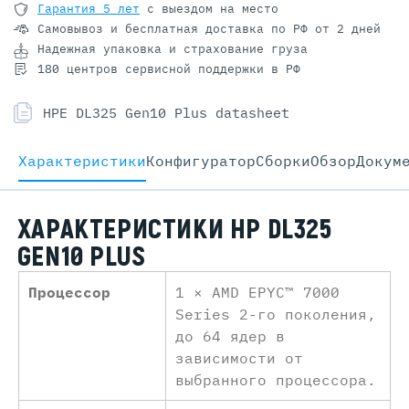
Гарантия 5 лет
с выездом на место
Самовывоз и бесплатная доставка
по РФ от 2 дней
Надежная упаковка и страхование груза
180 центров сервисной поддержки в РФ
HPE DL325 Gen10 Plus datasheet
Характеристики
Конфигуратор
Cборки
Обзор
Докум
ХАРАКТЕРИСТИКИ HP DL325
GEN10 PLUS
Процессор
1 × AMD EPYC™ 7000
Series 2-го поколения,
до 64 ядер в
зависимости от
выбранного процессора.