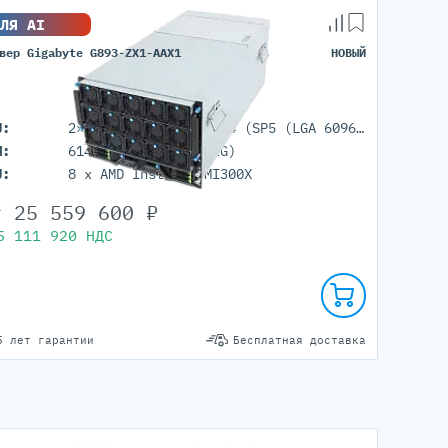
ЛЯ AI
вер Gigabyte G893-ZX1-AAX1
НОВЫЙ
Серверы С GPU
С GPU NVIDIA
U:
2× AMD EPYC 9005/9004 (SP5 (LGA 6096))
С GPU AMD
M:
6144GB (DDR5 ECC REG)
С GPU Huawei Ascend
U:
8 x AMD Instinct MI300X
С 2 GPU
С 4 GPU
т
25 559 600
₽
С 8 GPU
5 111 920
НДС
5 лет гарантии
Бесплатная доставка