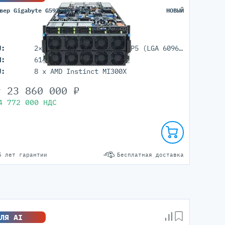
вер Gigabyte G593-ZX1-AAX1
НОВЫЙ
U:
2× AMD EPYC 9005/9004 (SP5 (LGA 6096))
M:
6144GB (DDR5 ECC REG)
U:
8 x AMD Instinct MI300X
т
23 860 000
₽
4 772 000
НДС
5 лет гарантии
Бесплатная доставка
ЛЯ AI