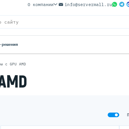
О компании
info@servermall.ru
-решения
ры с GPU AMD
ерверы
Бренды
 AMD
Серверы
Серверы Lenovo
 Серверы
Серверы XFusion
йские Серверы
Серверы ASUS
ерверы (Refurbished)
Серверы SUPERMICRO
 Серверы
Серверы NVIDIA
Серверы IBM
Серверы MSI