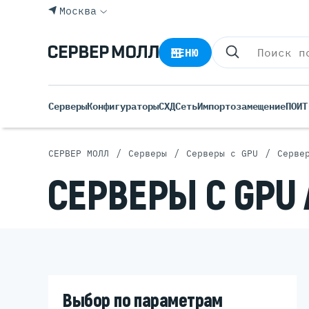
Москва
МЕНЮ
Серверы
Конфигураторы
СХД
Сеть
Импортозамещение
ПО
ИТ
/
/
/
СЕРВЕР МОЛЛ
Серверы
Серверы с GPU
Серве
Все С
СЕРВЕРЫ С GPU
Rack 
Tower
Импортозамещение
Росси
Б/У С
Blade
Выбор по параметрам