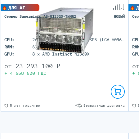
Серверы GIGABYTE
ДЛЯ AI
Серверы Huawei Atlas
Д
Сервер Supermicro AS-8125GS-TNMR2
НОВЫЙ
Сер
ры DELL
Серверы HP
G17
HPE Gen12
CPU:
2× AMD EPYC 9005/9004 (SP5 (LGA 6096))
CP
G16
HPE Gen11
RAM:
6144GB (DDR5 ECC REG)
RA
G15
HPE Gen10 Plus
GPU:
8 x AMD Instinct MI300X
GP
G14
HPE Gen10
от
23 293 100
₽
о
+
4 658 620
НДС
+
5 лет гарантии
Бесплатная доставка