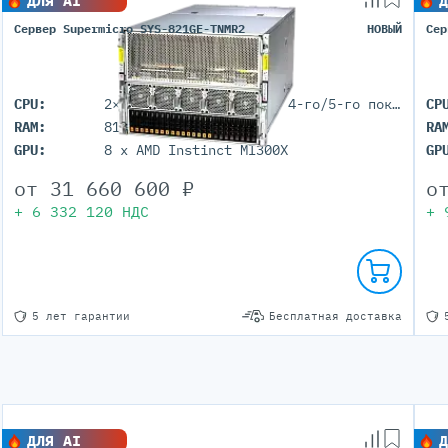
ДЛЯ AI
Д
Сервер Supermicro SYS-821GE-TNMR2
НОВЫЙ
Сер
CPU:
2× Intel Xeon Scalable 4-го/5-го поколения (LGA-4677)
CP
RAM:
8192GB (DDR5 ECC REG)
RA
GPU:
8 x AMD Instinct MI300X
GP
от
31 660 600
₽
о
+
6 332 120
НДС
+
5 лет гарантии
Бесплатная доставка
ДЛЯ AI
Д