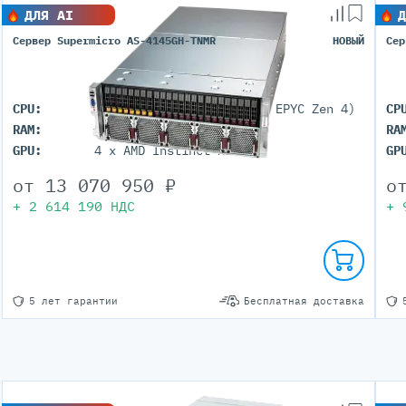
ДЛЯ AI
Д
Сервер Supermicro AS-4145GH-TNMR
НОВЫЙ
Сер
CPU:
AMD Instinct MI300A (AMD EPYC Zen 4)
CP
RAM:
512GB (HBM3)
RA
GPU:
4 x AMD Instinct MI300A
GP
от
13 070 950
₽
о
+
2 614 190
НДС
+
5 лет гарантии
Бесплатная доставка