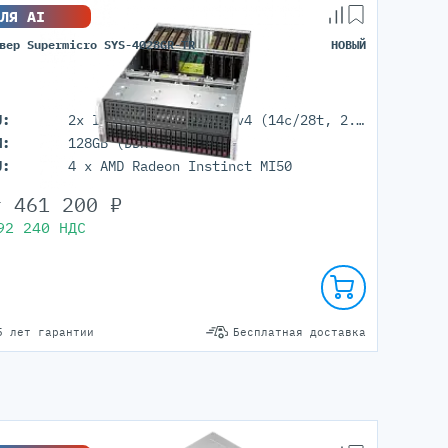
ЛЯ AI
вер Supermicro SYS-4028GR-TR
НОВЫЙ
U:
2x Intel Xeon E5 2680v4 (14c/28t, 2.4GHz-3.3GHz, 120W)
M:
128GB (DDR4 ECC REG)
U:
4 x AMD Radeon Instinct MI50
т
461 200
₽
92 240
НДС
5 лет гарантии
Бесплатная доставка