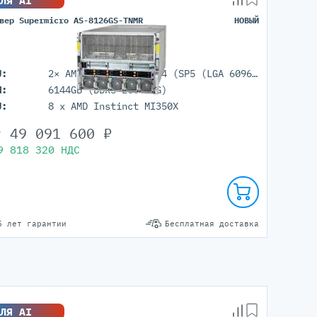
ЛЯ AI
вер Supermicro AS-8126GS-TNMR
НОВЫЙ
U:
2× AMD EPYC 9005/9004 (SP5 (LGA 6096))
M:
6144GB (DDR5 ECC REG)
U:
8 x AMD Instinct MI350X
т
49 091 600
₽
9 818 320
НДС
5 лет гарантии
Бесплатная доставка
ЛЯ AI