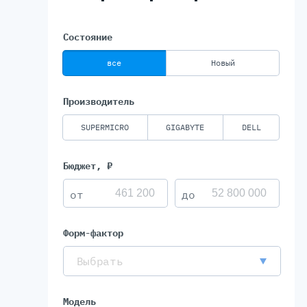
Состояние
Серве
все
Новый
DELL 
DELL 
Производитель
DELL 
DELL 
SUPERMICRO
GIGABYTE
DELL
Бюджет, ₽
Форм-фактор
Выбрать
Модель