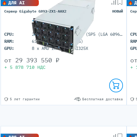
ДЛЯ AI
Д
Сервер Gigabyte G893-ZX1-AAX2
НОВЫЙ
Сер
CPU:
2× AMD EPYC 9005/9004 (SP5 (LGA 6096))
CP
RAM:
6144GB (DDR5 ECC REG)
RA
GPU:
8 x AMD Instinct MI325X
GP
от
29 393 550
₽
о
+
5 878 710
НДС
+
5 лет гарантии
Бесплатная доставка