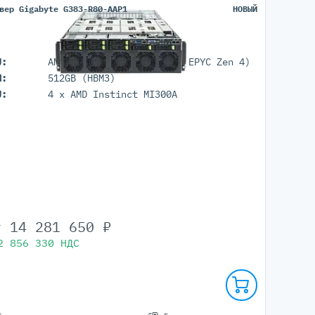
вер Gigabyte G383-R80-AAP1
НОВЫЙ
U:
AMD Instinct MI300A (AMD EPYC Zen 4)
M:
512GB (HBM3)
U:
4 x AMD Instinct MI300A
т
14 281 650
₽
2 856 330
НДС