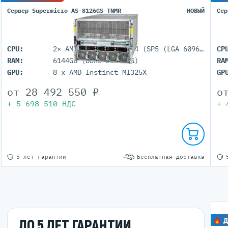
Сервер Supermicro AS-8126GS-TNMR
НОВЫЙ
Сер
CPU:
2× AMD EPYC 9005/9004 (SP5 (LGA 6096))
CP
RAM:
6144GB (DDR5 ECC REG)
RA
GPU:
8 x AMD Instinct MI325X
GP
от
28 492 550
₽
о
+
5 698 510
НДС
+
5 лет гарантии
Бесплатная доставка
Д
ДО 5 ЛЕТ ГАРАНТИИ