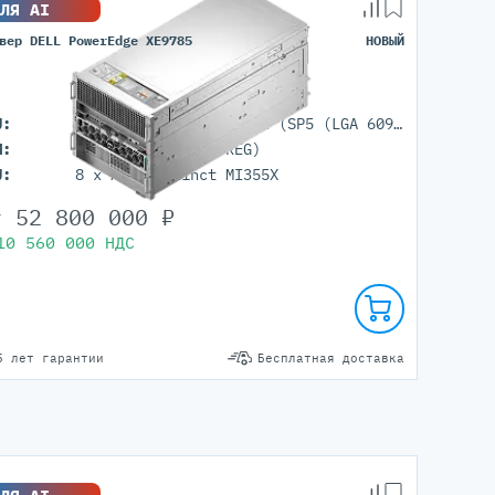
ЛЯ AI
вер DELL PowerEdge XE9785
НОВЫЙ
U:
2× AMD EPYC 9005 серии (SP5 (LGA 6096))
M:
6144GB (DDR5 ECC REG)
U:
8 x AMD Instinct MI355X
т
52 800 000
₽
10 560 000
НДС
5 лет гарантии
Бесплатная доставка