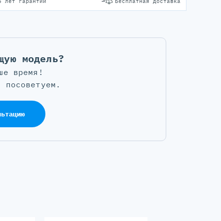
5 лет гарантии
Бесплатная доставка
щую модель?
ше время!
, посоветуем.
льтацию