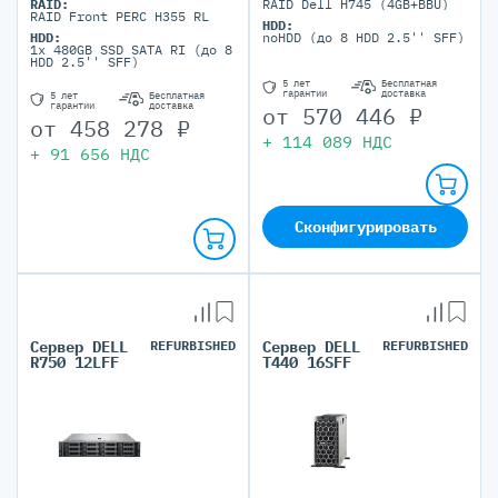
RAID:
RAID Dell H745 (4GB+BBU)
RAID Front PERC H355 RL
HDD:
HDD:
noHDD (до 8 HDD 2.5'' SFF)
1x 480GB SSD SATA RI (до 8
HDD 2.5'' SFF)
5 лет
Бесплатная
гарантии
доставка
5 лет
Бесплатная
гарантии
доставка
от
570 446
₽
от
458 278
₽
+
114 089
НДС
+
91 656
НДС
Сконфигурировать
Сервер DELL
REFURBISHED
Сервер DELL
REFURBISHED
R750 12LFF
T440 16SFF