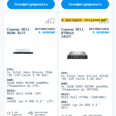
Сконфигурировать
Сконфигурировать
% ВЫГОДНОЕ ПРЕДЛОЖЕНИЕ
Сервер DELL
REFURBISHED
Сервер DELL
REFURBISHED
В НАЛИЧИИ
В НАЛИЧИИ
R640 4LFF
R740xd
24SFF
CPU:
1x Intel Xeon Bronze 3106
CPU:
(8C 11M Cache 1.70 GHz)
2x Intel Xeon Silver 4215R
(8C 11M Cache 3.20 GHz)
RAM:
16GB DDR4 RDIMM 2400MHz
RAM:
(Поддержка до 3Тб
4x 32GB DDR4 RDIMM 2666MHz
максимально, 24 DIMM
(Поддержка до 3072GB
RAID:
портов)
максимально, 24 DIMM
RAID Dell H330 (ZM)
RAID:
портов)
RAID Dell H730p (2GB+BBU)
HDD:
noHDD (до 4 HDD 3.5'' LFF)
HDD:
noHDD (до 24 HDD 2.5''
SFF)
5 лет
Бесплатная
гарантии
доставка
5 лет
Бесплатная