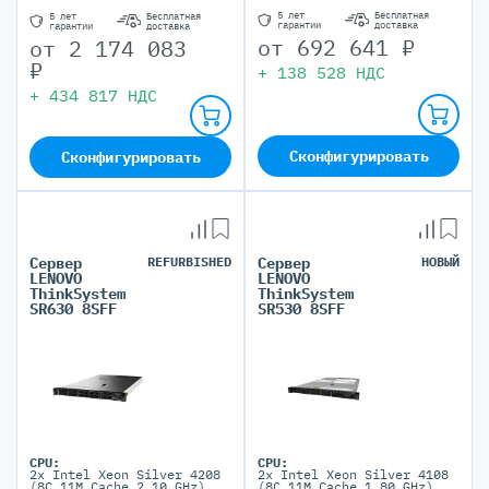
5 лет
Бесплатная
5 лет
Бесплатная
гарантии
доставка
гарантии
доставка
от
692 641
₽
от
2 174 083
₽
+
138 528
НДС
+
434 817
НДС
Сконфигурировать
Сконфигурировать
Сервер
REFURBISHED
Сервер
НОВЫЙ
LENOVO
LENOVO
ThinkSystem
ThinkSystem
SR630 8SFF
SR530 8SFF
CPU:
CPU:
2x Intel Xeon Silver 4208
2x Intel Xeon Silver 4108
(8C 11M Cache 2.10 GHz)
(8C 11M Cache 1.80 GHz)