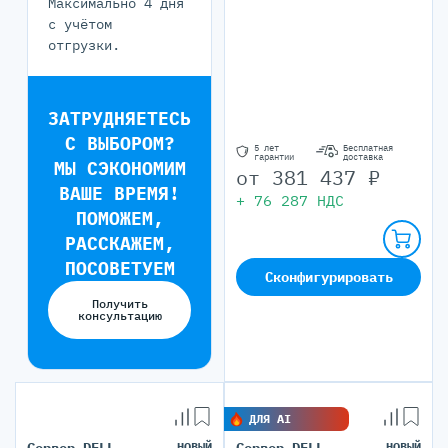
Максимально 4 дня
с учётом
отгрузки.
ЗАТРУДНЯЕТЕСЬ
С ВЫБОРОМ?
5 лет
Бесплатная
гарантии
доставка
МЫ СЭКОНОМИМ
от
381 437
₽
ВАШЕ ВРЕМЯ!
+
76 287
НДС
ПОМОЖЕМ,
РАССКАЖЕМ,
ПОСОВЕТУЕМ
Сконфигурировать
Получить
консультацию
ДЛЯ AI
НОВЫЙ
НОВЫЙ