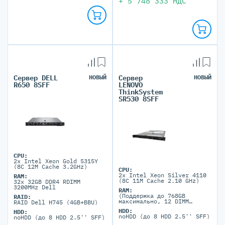
+
5 748 333
НДС
Сервер DELL
НОВЫЙ
Сервер
НОВЫЙ
R650 8SFF
LENOVO
ThinkSystem
SR530 8SFF
CPU:
2x Intel Xeon Gold 5315Y
(8C 12M Cache 3.2GHz)
CPU:
2x Intel Xeon Silver 4110
RAM:
(8C 11M Cache 2.10 GHz)
32x 32GB DDR4 RDIMM
3200MHz Dell
RAM:
(Поддержка до 768GB
RAID:
максимально, 12 DIMM
RAID Dell H745 (4GB+BBU)
портов)
HDD:
HDD:
noHDD (до 8 HDD 2.5'' SFF)
noHDD (до 8 HDD 2.5'' SFF)