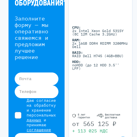
ОБОРУДОВАНИЯ?
Заполните
форму — мы
CPU:
оперативно
2x Intel Xeon Gold 5315Y
(8C 12M Cache 3.2GHz)
свяжемся и
RAM:
предложим
2x 16GB DDR4 RDIMM 3200MHz
Dell
лучшее
RAID:
решение
RAID Dell H745 (4GB+BBU)
HDD:
noHDD (до 12 HDD 3.5''
LFF)
Почта
Телефон
Даю согласие
на обработку
и хранение
персональных
5 лет
Бесплатная
гарантии
доставка
данных
и
от
565 125
₽
принимаю
соглашение
+
113 025
НДС