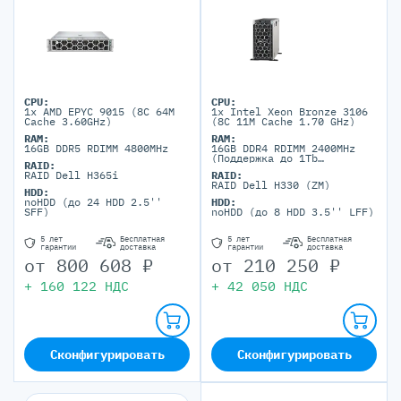
CPU:
CPU:
1x AMD EPYC 9015 (8C 64M
1x Intel Xeon Bronze 3106
Cache 3.60GHz)
(8C 11M Cache 1.70 GHz)
RAM:
RAM:
16GB DDR5 RDIMM 4800MHz
16GB DDR4 RDIMM 2400MHz
(Поддержка до 1Tb
RAID:
максимально, 16 RDIMM
RAID Dell H365i
RAID:
портов)
RAID Dell H330 (ZM)
HDD:
noHDD (до 24 HDD 2.5''
HDD:
SFF)
noHDD (до 8 HDD 3.5'' LFF)
5 лет
Бесплатная
5 лет
Бесплатная
гарантии
доставка
гарантии
доставка
от
800 608
₽
от
210 250
₽
+
160 122
НДС
+
42 050
НДС
Сконфигурировать
Сконфигурировать