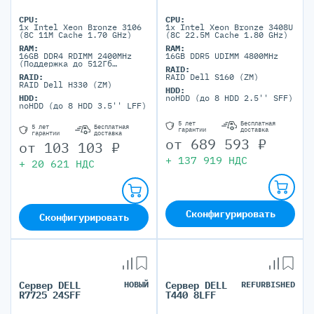
CPU:
CPU:
1x Intel Xeon Bronze 3106
1x Intel Xeon Bronze 3408U
(8C 11M Cache 1.70 GHz)
(8C 22.5M Cache 1.80 GHz)
RAM:
RAM:
16GB DDR4 RDIMM 2400MHz
16GB DDR5 UDIMM 4800MHz
(Поддержка до 512Гб
RAID:
максимально, 16 DIMM
RAID:
RAID Dell S160 (ZM)
портов)
RAID Dell H330 (ZM)
HDD:
HDD:
noHDD (до 8 HDD 2.5'' SFF)
noHDD (до 8 HDD 3.5'' LFF)
5 лет
Бесплатная
5 лет
Бесплатная
гарантии
доставка
гарантии
доставка
от
689 593
₽
от
103 103
₽
+
137 919
НДС
+
20 621
НДС
Сконфигурировать
Сконфигурировать
Сервер DELL
НОВЫЙ
Сервер DELL
REFURBISHED
R7725 24SFF
T440 8LFF