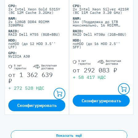
CPU:
CPU:
2x Intel Xeon Gold 5315Y
2x Intel Xeon Silver 4215R
(8C 12M Cache 3.2GHz)
(8C 11M Cache 3.20 GHz)
RAM:
RAM:
2x 128GB DDR4 RDIMM
16x (Поддержка до 1TB
3200MHz
максимально, 16 RDIMM
портов)
RAID:
RAID:
RAID Dell H755 (8GB+BBU)
RAID Dell H730p (2GB+BBU)
HDD:
HDD:
noHDD (до 12 HDD 3.5''
noHDD (до 16 HDD 2.5''
LFF)
SFF)
GPU:
NVIDIA A30
5 лет
Бесплатная
гарантии
доставка
5 лет
Бесплатная
от
292 083
₽
гарантии
доставка
от
1 362 639
+
58 417
НДС
₽
+
272 528
НДС
Сконфигурировать
Сконфигурировать
Показать ещё