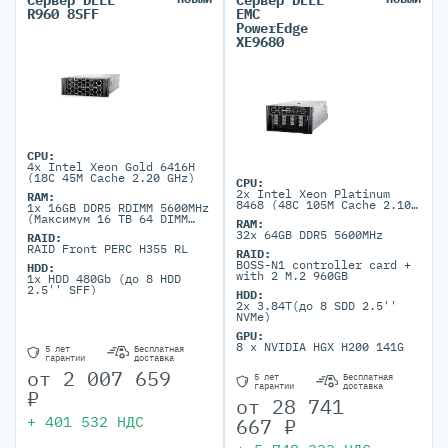
Сервер DELL
Сервер DELL
R960 8SFF
EMC
PowerEdge
XE9680
CPU:
4x Intel Xeon Gold 6416H
(18C 45M Cache 2.20 GHz)
CPU:
2x Intel Xeon Platinum
RAM:
8468 (48C 105M Cache 2.10
1x 16GB DDR5 RDIMM 5600MHz
GHz)
(Максимум 16 TB 64 DIMM
RAM:
порта)
32x 64GB DDR5 5600MHz
RAID:
RAID Front PERC H355 RL
RAID:
BOSS-N1 controller card +
HDD:
with 2 M.2 960GB
1x HDD 480Gb (до 8 HDD
2.5'' SFF)
HDD:
2x 3.84T(до 8 SDD 2.5''
NVMe)
GPU:
8 x NVIDIA HGX H200 141G
5 лет
Бесплатная
гарантии
доставка
от
2 007 659
5 лет
Бесплатная
гарантии
доставка
₽
от
28 741
+
401 532
НДС
667
₽