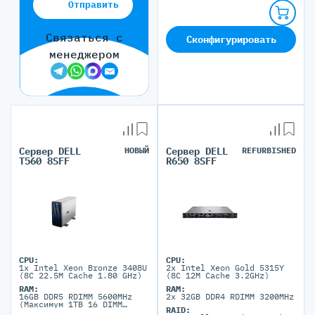
Отправить
Связаться с
Сконфигурировать
менеджером
Сервер DELL
НОВЫЙ
Сервер DELL
REFURBISHED
T560 8SFF
R650 8SFF
CPU:
CPU:
1x Intel Xeon Bronze 3408U
2x Intel Xeon Gold 5315Y
(8C 22.5M Cache 1.80 GHz)
(8C 12M Cache 3.2GHz)
RAM:
RAM:
16GB DDR5 RDIMM 5600MHz
2x 32GB DDR4 RDIMM 3200MHz
(Максимум 1TB 16 DIMM
RAID:
порта)