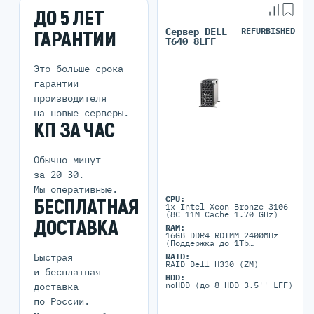
ДО 5 ЛЕТ
Сервер DELL
REFURBISHED
ГАРАНТИИ
T640 8LFF
Это больше срока
гарантии
производителя
на новые серверы.
КП ЗА ЧАС
Обычно минут
за 20–30.
Мы оперативные.
CPU:
БЕСПЛАТНАЯ
1x Intel Xeon Bronze 3106
(8C 11M Cache 1.70 GHz)
ДОСТАВКА
RAM:
16GB DDR4 RDIMM 2400MHz
(Поддержка до 1Tb
максимально, 16 RDIMM
Быстрая
RAID:
портов)
RAID Dell H330 (ZM)
и бесплатная
HDD:
noHDD (до 8 HDD 3.5'' LFF)
доставка
по России.