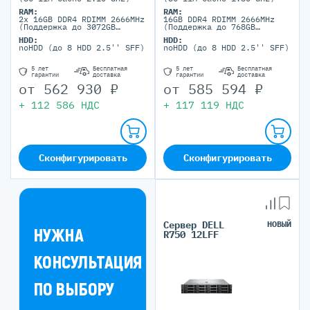
RAM:
RAM:
2x 16GB DDR4 RDIMM 2666MHz
16GB DDR4 RDIMM 2666MHz
(Поддержка до 3072GB
(Поддержка до 768GB
максимально, 24 DIMM
максимально, 12 DIMM
HDD:
HDD:
портов)
портов)
noHDD (до 8 HDD 2.5'' SFF)
noHDD (до 8 HDD 2.5'' SFF)
5 лет
Бесплатная
5 лет
Бесплатная
гарантии
доставка
гарантии
доставка
от
562 930
₽
от
585 594
₽
+
112 586
НДС
+
117 119
НДС
Сконфигурировать
Сконфигурировать
Сервер DELL
НОВЫЙ
НУЖНА
R750 12LFF
КОНСУЛЬТАЦИЯ
ПО ВЫБОРУ