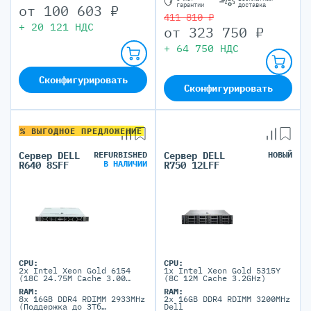
гарантии
доставка
от
100 603
₽
411 810 ₽
+
20 121
НДС
от
323 750
₽
+
64 750
НДС
Сконфигурировать
Сконфигурировать
% ВЫГОДНОЕ ПРЕДЛОЖЕНИЕ
Сервер DELL
REFURBISHED
Сервер DELL
НОВЫЙ
В НАЛИЧИИ
R640 8SFF
R750 12LFF
CPU:
CPU:
2x Intel Xeon Gold 6154
1x Intel Xeon Gold 5315Y
(18C 24.75M Cache 3.00
(8C 12M Cache 3.2GHz)
GHz)
RAM:
RAM:
8x 16GB DDR4 RDIMM 2933MHz
2x 16GB DDR4 RDIMM 3200MHz
(Поддержка до 3Тб
Dell