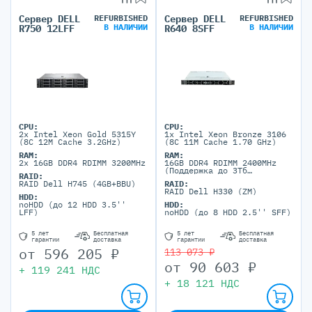
Сервер DELL
REFURBISHED
Сервер DELL
REFURBISHED
В НАЛИЧИИ
В НАЛИЧИИ
R750 12LFF
R640 8SFF
CPU:
CPU:
2x Intel Xeon Gold 5315Y
1x Intel Xeon Bronze 3106
(8C 12M Cache 3.2GHz)
(8C 11M Cache 1.70 GHz)
RAM:
RAM:
2x 16GB DDR4 RDIMM 3200MHz
16GB DDR4 RDIMM 2400MHz
(Поддержка до 3Тб
RAID:
максимально, 24 DIMM
RAID Dell H745 (4GB+BBU)
RAID:
портов)
RAID Dell H330 (ZM)
HDD:
noHDD (до 12 HDD 3.5''
HDD:
LFF)
noHDD (до 8 HDD 2.5'' SFF)
5 лет
Бесплатная
5 лет
Бесплатная
гарантии
доставка
гарантии
доставка
от
596 205
₽
113 073 ₽
от
90 603
₽
+
119 241
НДС
+
18 121
НДС