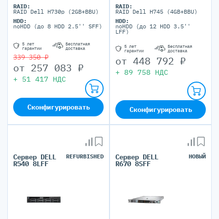
максимально, 24 DIMM
RAID:
RAID:
портов)
RAID Dell H730p (2GB+BBU)
RAID Dell H745 (4GB+BBU)
HDD:
HDD:
noHDD (до 8 HDD 2.5'' SFF)
noHDD (до 12 HDD 3.5''
LFF)
5 лет
Бесплатная
5 лет
Бесплатная
гарантии
доставка
гарантии
доставка
339 350 ₽
от
448 792
₽
от
257 083
₽
+
89 758
НДС
+
51 417
НДС
Сконфигурировать
Сконфигурировать
Сервер DELL
REFURBISHED
Сервер DELL
НОВЫЙ
R540 8LFF
R670 8SFF