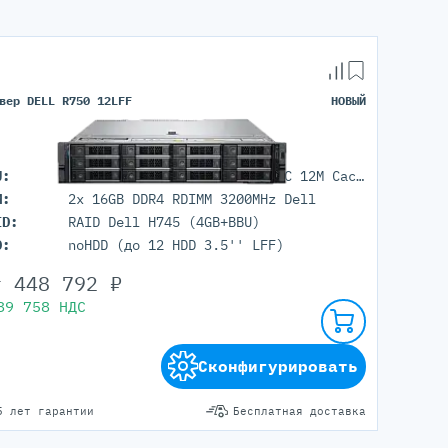
вер DELL R750 12LFF
НОВЫЙ
U:
1x Intel Xeon Gold 5315Y (8C 12M Cache 3.2GHz)
M:
2x 16GB DDR4 RDIMM 3200MHz Dell
ID:
RAID Dell H745 (4GB+BBU)
D:
noHDD (до 12 HDD 3.5'' LFF)
т
448 792
₽
89 758
НДС
Сконфигурировать
5 лет гарантии
Бесплатная доставка