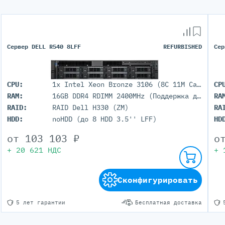
Сервер DELL R540 8LFF
REFURBISHED
Сер
CPU:
1x Intel Xeon Bronze 3106 (8C 11M Cache 1.70 GHz)
CP
RAM:
16GB DDR4 RDIMM 2400MHz (Поддержка до 512Гб максимально, 16 DIMM портов)
RA
RAID:
RAID Dell H330 (ZM)
RA
HDD:
noHDD (до 8 HDD 3.5'' LFF)
HD
от
103 103
₽
о
+
20 621
НДС
+
Сконфигурировать
5 лет гарантии
Бесплатная доставка