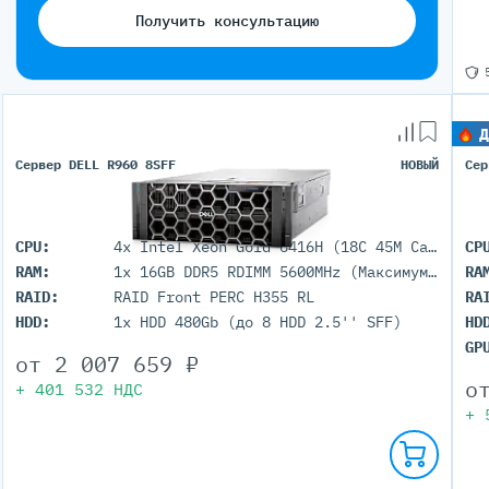
Получить консультацию
Д
Сервер DELL R960 8SFF
НОВЫЙ
Сер
CPU:
4x Intel Xeon Gold 6416H (18C 45M Cache 2.20 GHz)
CP
RAM:
1x 16GB DDR5 RDIMM 5600MHz (Максимум 16 TB 64 DIMM порта)
RA
RAID:
RAID Front PERC H355 RL
RA
HDD:
1x HDD 480Gb (до 8 HDD 2.5'' SFF)
HD
GP
от
2 007 659
₽
о
+
401 532
НДС
+