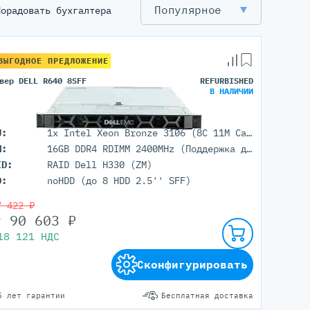
Популярное
Порадовать бухгалтера
ВЫГОДНОЕ ПРЕДЛОЖЕНИЕ
вер DELL R640 8SFF
REFURBISHED
В НАЛИЧИИ
U:
1x Intel Xeon Bronze 3106 (8C 11M Cache 1.70 GHz)
M:
16GB DDR4 RDIMM 2400MHz (Поддержка до 3Тб максимально, 24 DIMM портов)
ID:
RAID Dell H330 (ZM)
D:
noHDD (до 8 HDD 2.5'' SFF)
7 422 ₽
т
90 603
₽
18 121
НДС
Сконфигурировать
5 лет гарантии
Бесплатная доставка