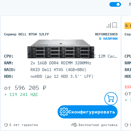
% 
Сервер DELL R750 12LFF
REFURBISHED
Сер
В НАЛИЧИИ
CPU:
2x Intel Xeon Gold 5315Y (8C 12M Cache 3.2GHz)
CP
RAM:
2x 16GB DDR4 RDIMM 3200MHz
RA
RAID:
RAID Dell H745 (4GB+BBU)
RA
HDD:
noHDD (до 12 HDD 3.5'' LFF)
HD
от
596 205
₽
11
о
+
119 241
НДС
+
Сконфигурировать
5 лет гарантии
Бесплатная доставка