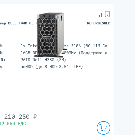
вер DELL T440 8LFF
REFURBISHED
U:
1x Intel Xeon Bronze 3106 (8C 11M Cache 1.70 GHz)
M:
16GB DDR4 RDIMM 2400MHz (Поддержка до 1Tb максимально, 16 RDIMM портов)
ID:
RAID Dell H330 (ZM)
D:
noHDD (до 8 HDD 3.5'' LFF)
т
210 250
₽
42 050
НДС