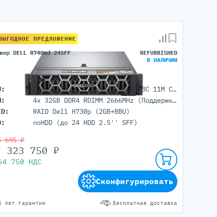
ВЫГОДНОЕ ПРЕДЛОЖЕНИЕ
вер DELL R740xd 24SFF
REFURBISHED
В НАЛИЧИИ
U:
2x Intel Xeon Silver 4215R (8C 11M Cache 3.20 GHz)
M:
4x 32GB DDR4 RDIMM 2666MHz (Поддержка до 3072GB максимально, 24 DIMM портов)
ID:
RAID Dell H730p (2GB+BBU)
D:
noHDD (до 24 HDD 2.5'' SFF)
5 695 ₽
т
323 750
₽
64 750
НДС
Сконфигурировать
5 лет гарантии
Бесплатная доставка