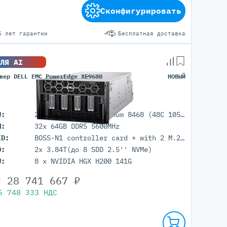
Сконфигурировать
5 лет гарантии
Бесплатная доставка
ЛЯ AI
вер DELL EMC PowerEdge XE9680
НОВЫЙ
U:
2x Intel Xeon Platinum 8468 (48C 105M Cache 2.10 GHz)
M:
32x 64GB DDR5 5600MHz
ID:
BOSS-N1 controller card + with 2 M.2 960GB
D:
2x 3.84T(до 8 SDD 2.5'' NVMe)
U:
8 x NVIDIA HGX H200 141G
т
28 741 667
₽
5 748 333
НДС