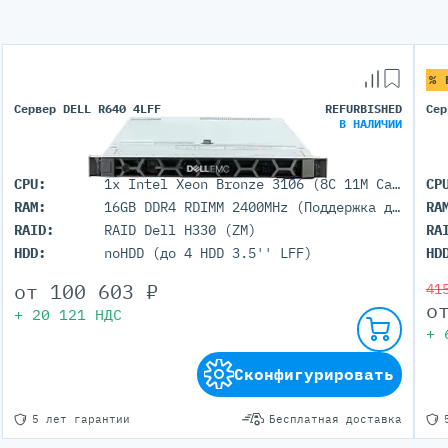
% 
Сервер DELL R640 4LFF
REFURBISHED
Сер
В НАЛИЧИИ
CPU:
1x Intel Xeon Bronze 3106 (8C 11M Cache 1.70 GHz)
CP
RAM:
16GB DDR4 RDIMM 2400MHz (Поддержка до 3Тб максимально, 24 DIMM портов)
RA
RAID:
RAID Dell H330 (ZM)
RA
HDD:
noHDD (до 4 HDD 3.5'' LFF)
HD
от
100 603
₽
41
о
+
20 121
НДС
+
Сконфигурировать
5 лет гарантии
Бесплатная доставка