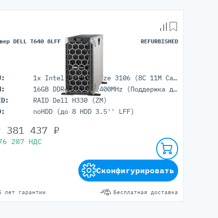
вер DELL T640 8LFF
REFURBISHED
U:
1x Intel Xeon Bronze 3106 (8C 11M Cache 1.70 GHz)
M:
16GB DDR4 RDIMM 2400MHz (Поддержка до 1Tb максимально, 16 RDIMM портов)
ID:
RAID Dell H330 (ZM)
D:
noHDD (до 8 HDD 3.5'' LFF)
т
381 437
₽
76 287
НДС
Сконфигурировать
5 лет гарантии
Бесплатная доставка