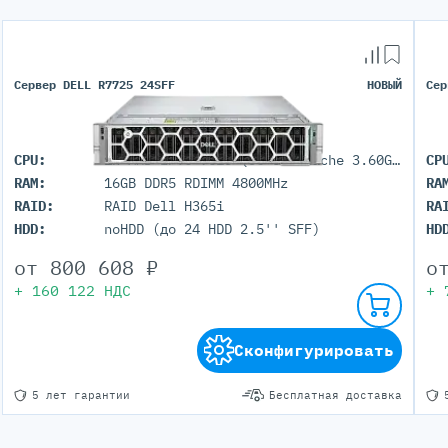
Сервер DELL R7725 24SFF
НОВЫЙ
Сер
CPU:
1x AMD EPYC 9015 (8C 64M Cache 3.60GHz)
CP
RAM:
16GB DDR5 RDIMM 4800MHz
RA
RAID:
RAID Dell H365i
RA
HDD:
noHDD (до 24 HDD 2.5'' SFF)
HD
от
800 608
₽
о
+
160 122
НДС
+
Сконфигурировать
5 лет гарантии
Бесплатная доставка