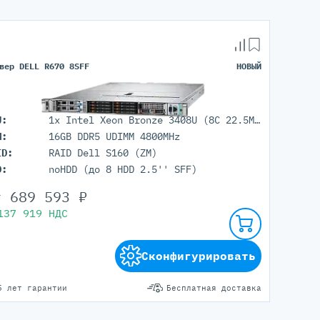
вер DELL R670 8SFF
НОВЫЙ
U:
1x Intel Xeon Bronze 3408U (8C 22.5M Cache 1.80 GHz)
M:
16GB DDR5 UDIMM 4800MHz
ID:
RAID Dell S160 (ZM)
D:
noHDD (до 8 HDD 2.5'' SFF)
т
689 593
₽
137 919
НДС
Сконфигурировать
5 лет гарантии
Бесплатная доставка