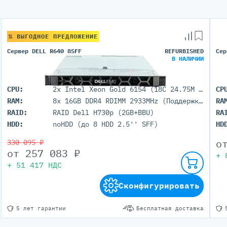
% ВЫГОДНОЕ ПРЕДЛОЖЕНИЕ
Сервер DELL R640 8SFF
REFURBISHED
Сер
В НАЛИЧИИ
CPU:
2x Intel Xeon Gold 6154 (18C 24.75M Cache 3.00 GHz)
CP
RAM:
8x 16GB DDR4 RDIMM 2933MHz (Поддержка до 3Тб максимально, 24 DIMM портов)
RA
RAID:
RAID Dell H730p (2GB+BBU)
RA
HDD:
noHDD (до 8 HDD 2.5'' SFF)
HD
о
330 095 ₽
от
257 083
₽
+
+
51 417
НДС
Сконфигурировать
5 лет гарантии
Бесплатная доставка