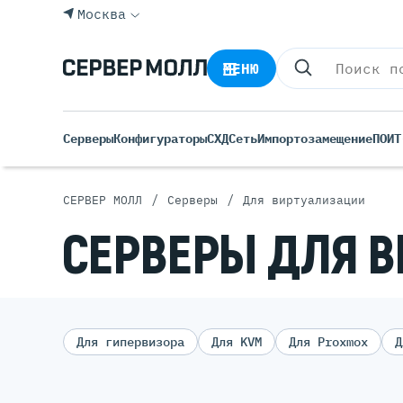
Москва
МЕНЮ
Серверы
Конфигураторы
СХД
Сеть
Импортозамещение
ПО
ИТ
/
/
СЕРВЕР МОЛЛ
Серверы
Для виртуализации
СЕРВЕРЫ ДЛЯ 
Импортозамещение
Для гипервизора
Для KVM
Для Proxmox
Д