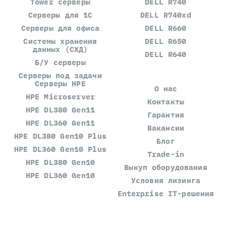
Tower серверы
DELL R740
Серверы для 1С
DELL R740xd
Серверы для офиса
DELL R660
Системы хранения
DELL R650
данных (СХД)
DELL R640
Б/У серверы
Серверы под задачи
Серверы HPE
О нас
HPE Microserver
Контакты
HPE DL380 Gen11
Гарантия
HPE DL360 Gen11
Вакансии
HPE DL380 Gen10 Plus
Блог
HPE DL360 Gen10 Plus
Trade-in
HPE DL380 Gen10
Выкуп оборудования
HPE DL360 Gen10
Условия лизинга
Enterprise IT-решения