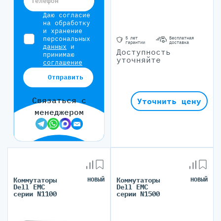
Телефон
Даю согласие
на обработку
и хранение
персональных
5 лет
Бесплатная
гарантии
доставка
данных
и
Доступность
принимаю
уточняйте
соглашение
Отправить
Связаться с
Уточнить цену
менеджером
Коммутаторы
НОВЫЙ
Коммутаторы
НОВЫЙ
Dell EMC
Dell EMC
серии N1100
серии N1500