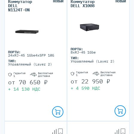
Коммутатор
НОВЫЙ
Коммутатор
НОВЫЙ
DELL
DELL X1008
N1124T-ON
ПОРТЫ:
ПОРТЫ:
8xRJ-45 1Gbe
24xRJ-45 1Gbe4xSFP 10G
ТИП:
ТИП:
Управляемый (Layer 2)
Управляемый (Layer 2)
Гарантия
Бесплатная
Гарантия
Бесплатная
1
доставка
1
доставка
от
22 950
₽
от
70 650
₽
+
4 590
НДС
+
14 130
НДС