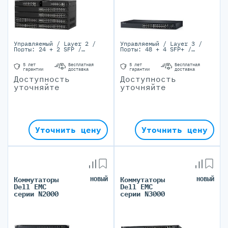
Управляемый / Layer 2 /
Управляемый / Layer 3 /
Порты: 24 + 2 SFP /
Порты: 48 + 4 SFP+ /
10/100/1000Base-T, SFP
10/100/1000Base-T, SFP+
5 лет
Бесплатная
5 лет
Бесплатная
гарантии
доставка
гарантии
доставка
Доступность
Доступность
уточняйте
уточняйте
Уточнить цену
Уточнить цену
Коммутаторы
НОВЫЙ
Коммутаторы
НОВЫЙ
Dell EMC
Dell EMC
серии N2000
серии N3000