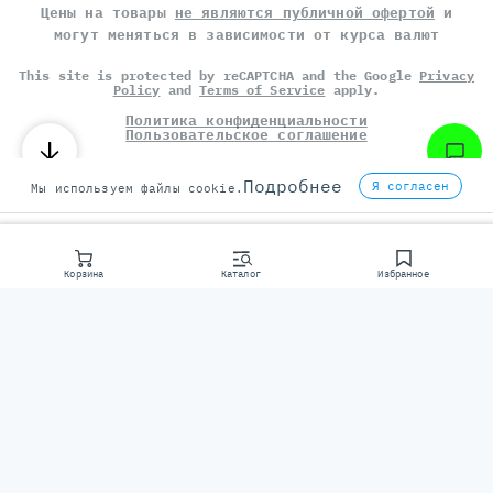
Цены на товары
не являются публичной офертой
и
могут меняться в зависимости от курса валют
This site is protected by reCAPTCHA and the Google
Privacy
Policy
and
Terms of Service
apply.
Политика конфиденциальности
Пользовательское соглашение
©
СЕРВЕР МОЛЛ
, 2014-2026
Подробнее
Я согласен
Мы используем файлы cookie.
Корзина
Каталог
Избранное
Консультаци