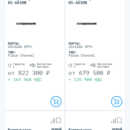
DS-6610B
DS-6610B
ПОРТЫ:
ПОРТЫ:
24x32Gb SFP+
24x16Gb SFP+
ТИП:
ТИП:
Fibre Channel
Fibre Channel
Гарантия
Бесплатная
Гарантия
Бесплатная
1
доставка
1
доставка
от
822 300
₽
от
679 500
₽
+
164 460
НДС
+
135 900
НДС
Коммутатор
НОВЫЙ
Коммутатор
НОВЫЙ