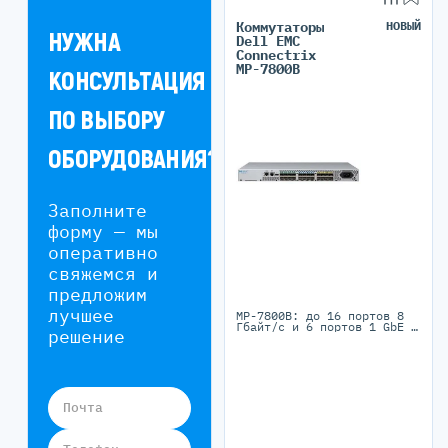
Коммутаторы
НОВЫЙ
НУЖНА
Dell EMC
Connectrix
MP-7800B
КОНСУЛЬТАЦИЯ
ПО ВЫБОРУ
ОБОРУДОВАНИЯ?
Заполните
форму — мы
оперативно
свяжемся и
предложим
лучшее
MP-7800B: до 16 портов 8
Гбайт/с и 6 портов 1 GbE /
решение
MP-7810B: до 12 портов 32
Гбайт/с и шесть портов
SFP+ 1–10 GbE / MP-7840B:
до 24 портов 16 Гбайт/с,
16 портов 1/10 GbE и 2
порта 40 GbE
Почта