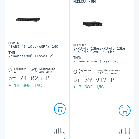
N1108T-ON
ПОРТЫ:
ПОРТЫ:
48xRJ-45 1Gbe4xSFP+ 10G
8xRJ-45 1Gbe2xRJ-45 1Gbe
(up-link)2xSFP 1Gbe
ТИП:
Управляемый (Layer 2)
ТИП:
Управляемый (Layer 2)
Гарантия
Бесплатная
Гарантия
Бесплатная
1
доставка
1
доставка
от
74 025
₽
от
39 917
₽
+
14 805
НДС
+
7 983
НДС