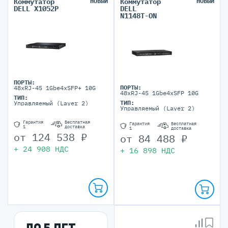
Коммутатор
НОВЫЙ
Коммутатор
НОВЫЙ
DELL X1052P
DELL
N1148T-ON
ПОРТЫ:
ПОРТЫ:
48xRJ-45 1Gbe4xSFP+ 10G
48xRJ-45 1Gbe4xSFP 10G
ТИП:
ТИП:
Управляемый (Layer 2)
Управляемый (Layer 2)
Гарантия
Бесплатная
Гарантия
Бесплатная
1
доставка
1
доставка
от
124 538
₽
от
84 488
₽
+
24 908
НДС
+
16 898
НДС