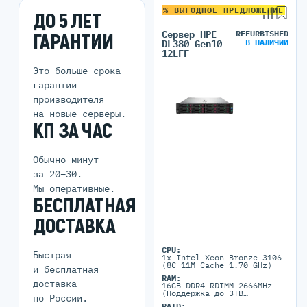
% ВЫГОДНОЕ ПРЕДЛОЖЕНИЕ
ДО 5 ЛЕТ
Сервер HPE
REFURBISHED
ГАРАНТИИ
В НАЛИЧИИ
DL380 Gen10
12LFF
Это больше срока
гарантии
производителя
на новые серверы.
КП ЗА ЧАС
Обычно минут
за 20–30.
Мы оперативные.
БЕСПЛАТНАЯ
ДОСТАВКА
CPU:
Быстрая
1x Intel Xeon Bronze 3106
(8C 11M Cache 1.70 GHz)
и бесплатная
RAM:
доставка
16GB DDR4 RDIMM 2666MHz
(Поддержка до 3TB
по России.
максимально, 24 DIMM
RAID: