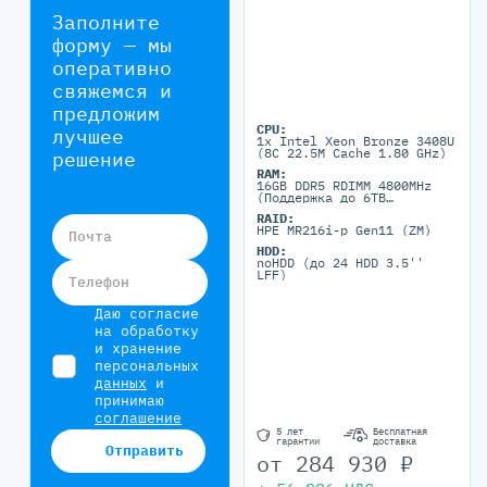
Заполните
форму — мы
оперативно
свяжемся и
предложим
CPU:
лучшее
1x Intel Xeon Bronze 3408U
(8C 22.5M Cache 1.80 GHz)
решение
RAM:
16GB DDR5 RDIMM 4800MHz
(Поддержка до 6TB
максимально, 24 DIMM
RAID:
портов)
HPE MR216i-p Gen11 (ZM)
Почта
HDD:
noHDD (до 24 HDD 3.5''
LFF)
Телефон
Даю согласие
на обработку
и хранение
персональных
данных
и
принимаю
соглашение
5 лет
Бесплатная
гарантии
доставка
Отправить
от
284 930
₽