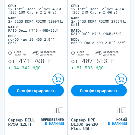
CPU:
CPU:
2x Intel Xeon Silver 4310
2x Intel Xeon Silver 4314
(12C 18M Cache 2.1 GHz)
(16C 24M Cache 2.4GHz)
RAM:
RAM:
2x 32GB DDR4 RDIMM 3200MHz
2x 64GB DDR4 RDIMM 2933MHz
Dell
RAID:
RAID Dell H745 (4GB+BBU)
RAID:
RAID Dell H745 (4GB+BBU)
HDD:
noHDD (до 16 HDD 2.5''
HDD:
SFF)
noHDD (до 8 HDD 2.5'' SFF)
5 лет
Бесплатная
5 лет
Бесплатная
гарантии
доставка
гарантии
доставка
от
471 708
₽
от
407 513
₽
+
94 342
НДС
+
81 503
НДС
Сконфигурировать
Сконфигурировать
Сервер DELL
REFURBISHED
Сервер HPE
НОВЫЙ
В НАЛИЧИИ
В НАЛИЧИИ
R750 12LFF
DL380 Gen10
Plus 8SFF