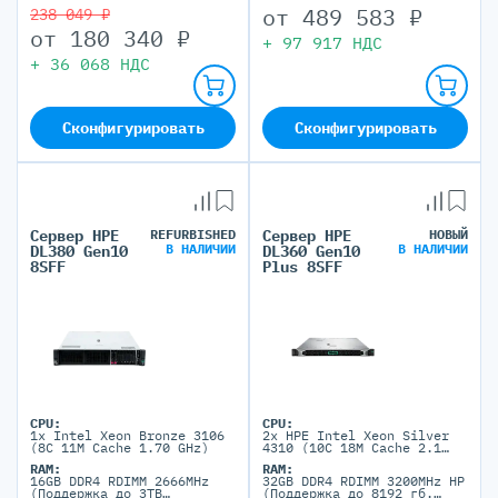
от
489 583
₽
238 049 ₽
от
180 340
₽
+
97 917
НДС
+
36 068
НДС
Сконфигурировать
Сконфигурировать
Сервер HPE
REFURBISHED
Сервер HPE
НОВЫЙ
В НАЛИЧИИ
В НАЛИЧИИ
DL380 Gen10
DL360 Gen10
8SFF
Plus 8SFF
CPU:
CPU:
1x Intel Xeon Bronze 3106
2x HPE Intel Xeon Silver
(8C 11M Cache 1.70 GHz)
4310 (10C 18M Cache 2.1
GHz)
RAM:
RAM:
16GB DDR4 RDIMM 2666MHz
32GB DDR4 RDIMM 3200MHz HP
(Поддержка до 3TB
(Поддержка до 8192 гб.