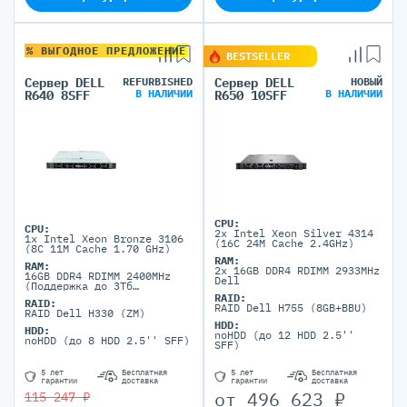
% ВЫГОДНОЕ ПРЕДЛОЖЕНИЕ
BESTSELLER
Сервер DELL
REFURBISHED
Сервер DELL
НОВЫЙ
В НАЛИЧИИ
В НАЛИЧИИ
R640 8SFF
R650 10SFF
CPU:
CPU:
2x Intel Xeon Silver 4314
1x Intel Xeon Bronze 3106
(16C 24M Cache 2.4GHz)
(8C 11M Cache 1.70 GHz)
RAM:
RAM:
2x 16GB DDR4 RDIMM 2933MHz
16GB DDR4 RDIMM 2400MHz
Dell
(Поддержка до 3Тб
максимально, 24 DIMM
RAID:
RAID:
портов)
RAID Dell H755 (8GB+BBU)
RAID Dell H330 (ZM)
HDD:
HDD:
noHDD (до 12 HDD 2.5''
noHDD (до 8 HDD 2.5'' SFF)
SFF)
5 лет
Бесплатная
5 лет
Бесплатная
гарантии
доставка
гарантии
доставка
от
496 623
₽
115 247 ₽