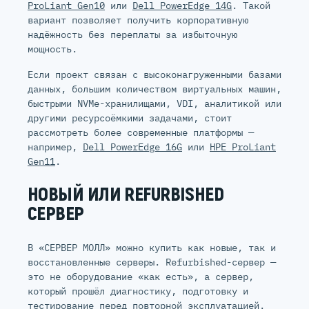
ProLiant Gen10
или
Dell PowerEdge 14G
. Такой
вариант позволяет получить корпоративную
надёжность без переплаты за избыточную
мощность.
Если проект связан с высоконагруженными базами
данных, большим количеством виртуальных машин,
быстрыми NVMe-хранилищами, VDI, аналитикой или
другими ресурсоёмкими задачами, стоит
рассмотреть более современные платформы —
например,
Dell PowerEdge 16G
или
HPE ProLiant
Gen11
.
НОВЫЙ ИЛИ REFURBISHED
СЕРВЕР
В «СЕРВЕР МОЛЛ» можно купить как новые, так и
восстановленные серверы. Refurbished-сервер —
это не оборудование «как есть», а сервер,
который прошёл диагностику, подготовку и
тестирование перед повторной эксплуатацией.