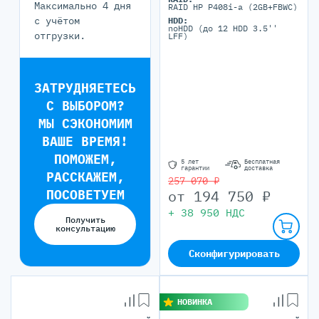
портов)
Максимально 4 дня
RAID HP P408i-a (2GB+FBWC)
с учётом
HDD:
noHDD (до 12 HDD 3.5''
отгрузки.
LFF)
ЗАТРУДНЯЕТЕСЬ
С ВЫБОРОМ?
МЫ СЭКОНОМИМ
ВАШЕ ВРЕМЯ!
ПОМОЖЕМ,
5 лет
Бесплатная
гарантии
доставка
РАССКАЖЕМ,
257 070 ₽
ПОСОВЕТУЕМ
от
194 750
₽
+
38 950
НДС
Получить
консультацию
Сконфигурировать
НОВИНКА