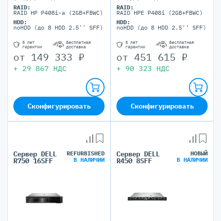
максимально, 24 DIMM
максимально, 32 DIMM
RAID:
RAID:
портов)
портов)
RAID HP P408i-a (2GB+FBWC)
RAID HPE P408i (2GB+FBWC)
HDD:
HDD:
noHDD (до 8 HDD 2.5'' SFF)
noHDD (до 8 HDD 2.5'' SFF)
5 лет
Бесплатная
5 лет
Бесплатная
гарантии
доставка
гарантии
доставка
от
149 333
₽
от
451 615
₽
+
29 867
НДС
+
90 323
НДС
Сконфигурировать
Сконфигурировать
Сервер DELL
REFURBISHED
Сервер DELL
НОВЫЙ
В НАЛИЧИИ
В НАЛИЧИИ
R750 16SFF
R450 8SFF