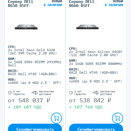
Сервер DELL
НОВЫЙ
Сервер DELL
НОВЫЙ
В НАЛИЧИИ
В НАЛИЧИИ
R650 8SFF
R660 8SFF
CPU:
CPU:
2x Intel Xeon Gold 5320
2x Intel Xeon Silver 4410Y
(26C 39M Cache 2.20 GHz)
(12C 30M Cache 2.00 GHz)
RAM:
RAM:
2x 16GB DDR4 RDIMM 2933MHz
2x 16GB DDR5 RDIMM 4800MHz
Dell
RAID:
RAID:
RAID Dell H745 (4GB+BBU)
RAID Dell H745 (4GB+BBU)
HDD:
HDD:
noHDD (до 8 HDD 2.5'' SFF)
noHDD (до 8 HDD 2.5'' SFF)
5 лет
Бесплатная
5 лет
Бесплатная
гарантии
доставка
гарантии
доставка
от
548 037
₽
от
538 842
₽
+
109 607
НДС
+
107 768
НДС
Сконфигурировать
Сконфигурировать