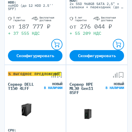
HDD:
HDD:
2x SSD 960GB SAТА 2,5" +
noHDD (до 12 HDD 2.5''
салазки + переходник (до 2
SFF)
HDD 3.5'' LFF)
5 лет
Бесплатная
5 лет
Бесплатная
гарантии
доставка
гарантии
доставка
от
187 777
₽
от
276 044
₽
+
37 555
НДС
+
55 209
НДС
Сконфигурировать
Сконфигурировать
% ВЫГОДНОЕ ПРЕДЛОЖЕНИЕ
Сервер DELL
НОВЫЙ
Сервер HPE
НОВЫЙ
В НАЛИЧИИ
В НАЛИЧИИ
T150 4LFF
ML30 Gen11
8SFF
CPU: