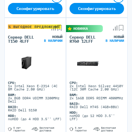
Сконфигурировать
Сконфигурировать
% ВЫГОДНОЕ ПРЕДЛОЖЕНИЕ
НОВИНКА
Сервер DELL
НОВЫЙ
Сервер DELL
НОВЫЙ
В НАЛИЧИИ
В НАЛИЧИИ
T150 4LFF
R760 12LFF
CPU:
CPU:
1x Intel Xeon E-2314 (4C
2x Intel Xeon Silver 4410Y
8M Cache 2.80 GHz)
(12C 30M Cache 2.00 GHz)
RAM:
RAM:
2x 8GB DDR4 UDIMM 3200MHz
2x 16GB DDR5 RDIMM 4800MHz
Dell
RAID:
RAID:
RAID Dell H745 (4GB+BBU)
RAID Dell S150
HDD:
HDD:
noHDD (до 12 HDD 3.5''
noHDD (до 4 HDD 3.5'' LFF)
LFF)
5 лет
Бесплатная
5 лет
Бесплатная
гарантии
доставка
гарантии
доставка