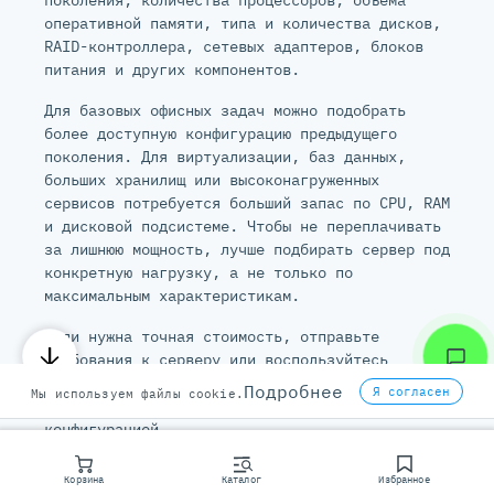
поколения, количества процессоров, объёма
оперативной памяти, типа и количества дисков,
RAID-контроллера, сетевых адаптеров, блоков
питания и других компонентов.
Для базовых офисных задач можно подобрать
более доступную конфигурацию предыдущего
поколения. Для виртуализации, баз данных,
больших хранилищ или высоконагруженных
сервисов потребуется больший запас по CPU, RAM
и дисковой подсистеме. Чтобы не переплачивать
за лишнюю мощность, лучше подбирать сервер под
конкретную нагрузку, а не только по
максимальным характеристикам.
Если нужна точная стоимость, отправьте
требования к серверу или воспользуйтесь
онлайн-конфигуратором
. Менеджеры подготовят
Подробнее
Я согласен
Мы используем файлы cookie.
коммерческое предложение с подходящей
конфигурацией.
ЧТО ВХОДИТ В ПОСТАВКУ
Корзина
Каталог
Избранное