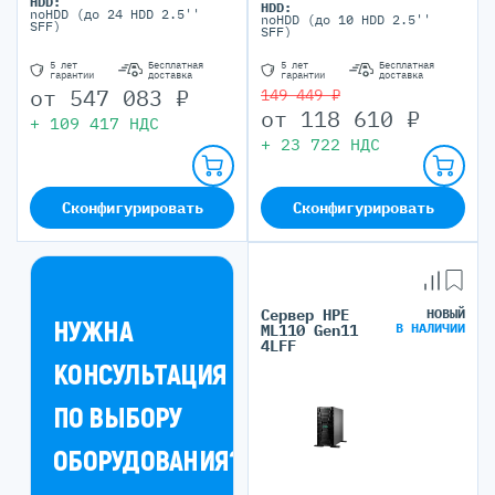
HDD:
HDD:
noHDD (до 24 HDD 2.5''
noHDD (до 10 HDD 2.5''
SFF)
SFF)
5 лет
Бесплатная
5 лет
Бесплатная
гарантии
доставка
гарантии
доставка
от
547 083
₽
149 449 ₽
от
118 610
₽
+
109 417
НДС
+
23 722
НДС
Сконфигурировать
Сконфигурировать
Сервер HPE
НОВЫЙ
НУЖНА
В НАЛИЧИИ
ML110 Gen11
4LFF
КОНСУЛЬТАЦИЯ
ПО ВЫБОРУ
ОБОРУДОВАНИЯ?