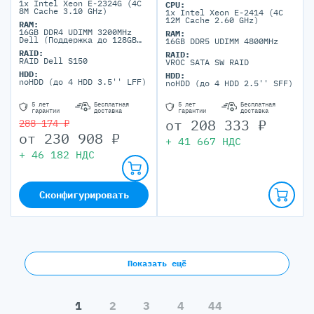
1x Intel Xeon E-2324G (4C
CPU:
8M Cache 3.10 GHz)
1x Intel Xeon E-2414 (4C
12M Cache 2.60 GHz)
RAM:
16GB DDR4 UDIMM 3200MHz
RAM:
Dell (Поддержка до 128GB
16GB DDR5 UDIMM 4800MHz
максимально, 4 DIMM
RAID:
RAID:
портов)
RAID Dell S150
VROC SATA SW RAID
HDD:
HDD:
noHDD (до 4 HDD 3.5'' LFF)
noHDD (до 4 HDD 2.5'' SFF)
5 лет
Бесплатная
5 лет
Бесплатная
гарантии
доставка
гарантии
доставка
от
208 333
₽
288 174 ₽
от
230 908
₽
+
41 667
НДС
+
46 182
НДС
Сконфигурировать
Показать ещё
1
2
3
4
44