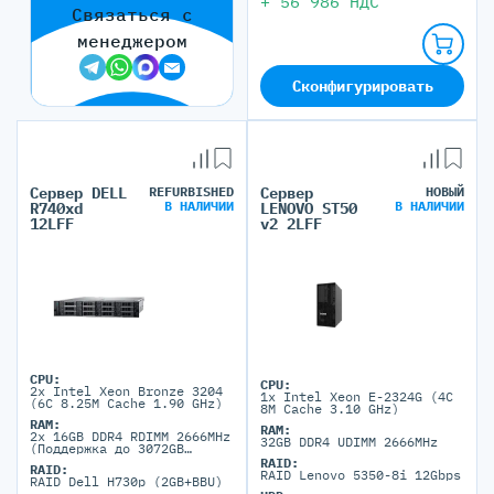
+
56 986
НДС
Связаться с
менеджером
Сконфигурировать
Сервер DELL
REFURBISHED
Сервер
НОВЫЙ
В НАЛИЧИИ
В НАЛИЧИИ
R740xd
LENOVO ST50
12LFF
v2 2LFF
CPU:
CPU:
2x Intel Xeon Bronze 3204
1x Intel Xeon E-2324G (4C
(6C 8.25M Cache 1.90 GHz)
8M Cache 3.10 GHz)
RAM:
RAM:
2x 16GB DDR4 RDIMM 2666MHz
32GB DDR4 UDIMM 2666MHz
(Поддержка до 3072GB
максимально, 24 DIMM
RAID:
RAID:
портов)
RAID Lenovo 5350-8i 12Gbps
RAID Dell H730p (2GB+BBU)