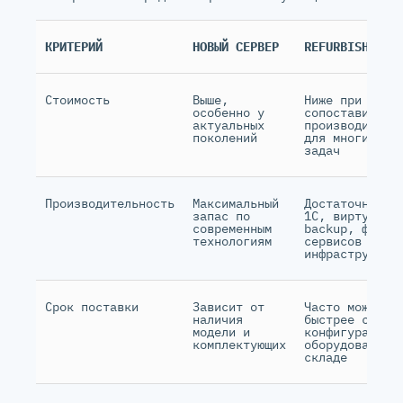
КРИТЕРИЙ
НОВЫЙ СЕРВЕР
REFURBISHED С
Стоимость
Выше,
Ниже при
особенно у
сопоставимой
актуальных
производитель
поколений
для многих би
задач
Производительность
Максимальный
Достаточная д
запас по
1С, виртуализ
современным
backup, файло
технологиям
сервисов и оф
инфраструктур
Срок поставки
Зависит от
Часто можно
наличия
быстрее собра
модели и
конфигурацию 
комплектующих
оборудования 
складе