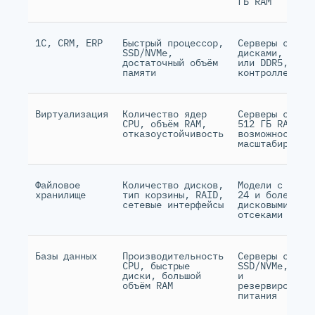
ГБ RAM
1С, CRM, ERP
Быстрый процессор,
Серверы с SSD
SSD/NVMe,
дисками, DDR4
достаточный объём
или DDR5, RAI
памяти
контроллером
Виртуализация
Количество ядер
Серверы с 128
CPU, объём RAM,
512 ГБ RAM и
отказоустойчивость
возможностью
масштабирован
Файловое
Количество дисков,
Модели с 8, 1
хранилище
тип корзины, RAID,
24 и более
сетевые интерфейсы
дисковыми
отсеками
Базы данных
Производительность
Серверы с
CPU, быстрые
SSD/NVMe, RAI
диски, большой
и
объём RAM
резервировани
питания