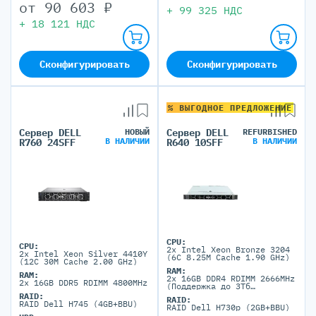
от
90 603
₽
+
99 325
НДС
+
18 121
НДС
Сконфигурировать
Сконфигурировать
% ВЫГОДНОЕ ПРЕДЛОЖЕНИЕ
Сервер DELL
НОВЫЙ
Сервер DELL
REFURBISHED
В НАЛИЧИИ
В НАЛИЧИИ
R760 24SFF
R640 10SFF
CPU:
CPU:
2x Intel Xeon Bronze 3204
2x Intel Xeon Silver 4410Y
(6C 8.25M Cache 1.90 GHz)
(12C 30M Cache 2.00 GHz)
RAM:
RAM:
2x 16GB DDR4 RDIMM 2666MHz
2x 16GB DDR5 RDIMM 4800MHz
(Поддержка до 3Тб
максимально, 24 DIMM
RAID:
RAID:
портов)
RAID Dell H745 (4GB+BBU)
RAID Dell H730p (2GB+BBU)