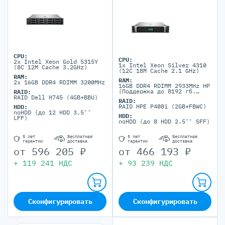
CPU:
CPU:
2x Intel Xeon Gold 5315Y
1x Intel Xeon Silver 4310
(8C 12M Cache 3.2GHz)
(12C 18M Cache 2.1 GHz)
RAM:
RAM:
2x 16GB DDR4 RDIMM 3200MHz
16GB DDR4 RDIMM 2933MHz HP
(Поддержка до 8192 гб.
RAID:
максимально, 32 DIMM
RAID Dell H745 (4GB+BBU)
RAID:
портов)
RAID HPE P408i (2GB+FBWC)
HDD:
noHDD (до 12 HDD 3.5''
HDD:
LFF)
noHDD (до 8 HDD 2.5'' SFF)
5 лет
Бесплатная
5 лет
Бесплатная
гарантии
доставка
гарантии
доставка
от
596 205
₽
от
466 193
₽
+
119 241
НДС
+
93 239
НДС
Сконфигурировать
Сконфигурировать