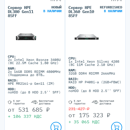
Сервер HPE
НОВЫЙ
Сервер HPE
REFURBISHED
В НАЛИЧИИ
В НАЛИЧИИ
DL380 Gen11
DL360 Gen10
8SFF
8SFF
CPU:
CPU:
2x Intel Xeon Bronze 3408U
1x Intel Xeon Silver 4208
(8C 22.5M Cache 1.80 GHz)
(8C 11M Cache 2.10 GHz)
RAM:
RAM:
2x 16GB DDR5 RDIMM 4800MHz
32GB DDR4 RDIMM 2666MHz
(Поддержка до 8TB
максимально, 32 DIMM
RAID:
RAID:
портов)
RAID HP P408i-a (2GB+FBWC)
HPE MR216i-p Gen11 (ZM)
HDD:
HDD:
noHDD (до 8 HDD 2.5'' SFF)
noHDD (до 8 HDD 2.5'' SFF)
5 лет
Бесплатная
5 лет
Бесплатная
гарантии
доставка
гарантии
доставка
от
531 685
₽
231 427 ₽
от
175 323
₽
+
106 337
НДС
+
35 065
НДС