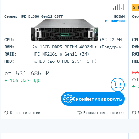
Серверы GIGABYTE
Серверы Huawei Atlas
% 
Сервер HPE DL380 Gen11 8SFF
НОВЫЙ
Сер
В НАЛИЧИИ
ры DELL
Серверы HP
G17
HPE Gen12
CPU:
2x Intel Xeon Bronze 3408U (8C 22.5M Cache 1.80 GHz)
CP
G16
HPE Gen11
RAM:
2x 16GB DDR5 RDIMM 4800MHz (Поддержка до 8TB максимально, 32 DIMM портов)
RA
G15
HPE Gen10 Plus
RAID:
HPE MR216i-p Gen11 (ZM)
RA
G14
HPE Gen10
HDD:
noHDD (до 8 HDD 2.5'' SFF)
HD
от
531 685
₽
22
о
+
106 337
НДС
+
Сконфигурировать
5 лет гарантии
Бесплатная доставка