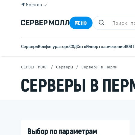
Москва
МЕНЮ
Серверы
Конфигураторы
СХД
Сеть
Импортозамещение
ПО
ИТ
/
/
СЕРВЕР МОЛЛ
Серверы
Серверы в Перми
Все С
СЕРВЕРЫ В ПЕР
Rack 
Tower
Импортозамещение
Росси
Б/У С
Blade
Выбор по параметрам