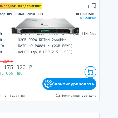
ВЫГОДНОЕ ПРЕДЛОЖЕНИЕ
вер HPE DL360 Gen10 8SFF
REFURBISHED
В НАЛИЧИИ
Серверы С GPU
С GPU NVIDIA
U:
1x Intel Xeon Silver 4208 (8C 11M Cache 2.10 GHz)
С GPU AMD
M:
32GB DDR4 RDIMM 2666MHz
С GPU Huawei Ascend
ID:
RAID HP P408i-a (2GB+FBWC)
С 2 GPU
D:
noHDD (до 8 HDD 2.5'' SFF)
С 4 GPU
С 8 GPU
7 219 ₽
т
175 323
₽
35 065
НДС
Сконфигурировать
5 лет гарантии
Бесплатная доставка