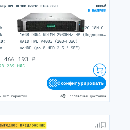
вер HPE DL380 Gen10 Plus 8SFF
НОВЫЙ
В НАЛИЧИИ
U:
1x Intel Xeon Silver 4310 (12C 18M Cache 2.1 GHz)
M:
16GB DDR4 RDIMM 2933MHz HP (Поддержка до 8192 гб. максимально, 32 DIMM портов)
ID:
RAID HPE P408i (2GB+FBWC)
D:
noHDD (до 8 HDD 2.5'' SFF)
т
466 193
₽
93 239
НДС
Сконфигурировать
5 лет гарантии
Бесплатная доставка
ВЫГОДНОЕ ПРЕДЛОЖЕНИЕ