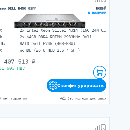
вер DELL R450 8SFF
НОВЫЙ
В НАЛИЧИИ
U:
2x Intel Xeon Silver 4314 (16C 24M Cache 2.4GHz)
M:
2x 64GB DDR4 RDIMM 2933MHz Dell
ID:
RAID Dell H745 (4GB+BBU)
D:
noHDD (до 8 HDD 2.5'' SFF)
т
407 513
₽
81 503
НДС
Сконфигурировать
5 лет гарантии
Бесплатная доставка