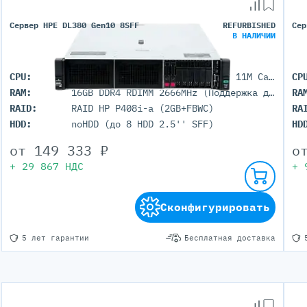
Сервер HPE DL380 Gen10 8SFF
REFURBISHED
Сер
В НАЛИЧИИ
CPU:
1x Intel Xeon Bronze 3106 (8C 11M Cache 1.70 GHz)
CP
RAM:
16GB DDR4 RDIMM 2666MHz (Поддержка до 3TB максимально, 24 DIMM портов)
RA
RAID:
RAID HP P408i-a (2GB+FBWC)
RA
HDD:
noHDD (до 8 HDD 2.5'' SFF)
HD
от
149 333
₽
о
+
29 867
НДС
+
Сконфигурировать
5 лет гарантии
Бесплатная доставка