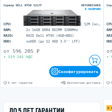
Сервер DELL R750 12LFF
REFURBISHED
Сер
В НАЛИЧИИ
CPU:
2x Intel Xeon Gold 5315Y (8C 12M Cache 3.2GHz)
CP
RAM:
2x 16GB DDR4 RDIMM 3200MHz
RA
RAID:
RAID Dell H745 (4GB+BBU)
RA
HDD:
noHDD (до 12 HDD 3.5'' LFF)
HD
от
596 205
₽
о
+
119 241
НДС
+
Сконфигурировать
5 лет гарантии
Бесплатная доставка
% 
ДО 5 ЛЕТ ГАРАНТИИ