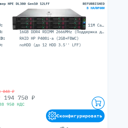
вер HPE DL380 Gen10 12LFF
REFURBISHED
В НАЛИЧИИ
U:
1x Intel Xeon Bronze 3106 (8C 11M Cache 1.70 GHz)
M:
16GB DDR4 RDIMM 2666MHz (Поддержка до 3TB максимально, 24 DIMM портов)
ID:
RAID HP P408i-a (2GB+FBWC)
D:
noHDD (до 12 HDD 3.5'' LFF)
3 048 ₽
т
194 750
₽
38 950
НДС
Сконфигурировать