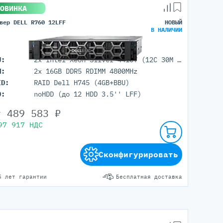
ОВИНКА
вер DELL R760 12LFF
НОВЫЙ
В НАЛИЧИИ
U:
2x Intel Xeon Silver 4410Y (12C 30M Cache 2.00 GHz)
M:
2x 16GB DDR5 RDIMM 4800MHz
ID:
RAID Dell H745 (4GB+BBU)
D:
noHDD (до 12 HDD 3.5'' LFF)
т
489 583
₽
97 917
НДС
Сконфигурировать
5 лет гарантии
Бесплатная доставка