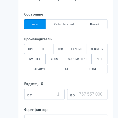
Состояние
Серве
все
Refurbished
Новый
DELL 
DELL 
Производитель
DELL 
DELL 
HPE
DELL
IBM
LENOVO
XFUSION
NVIDIA
ASUS
SUPERMICRO
MSI
GIGABYTE
AIC
HUAWEI
Бюджет, ₽
Форм-фактор