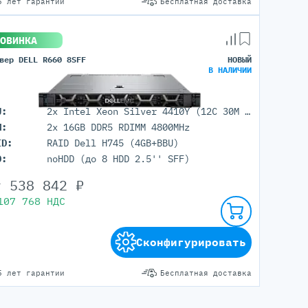
5 лет гарантии
Бесплатная доставка
ОВИНКА
вер DELL R660 8SFF
НОВЫЙ
В НАЛИЧИИ
U:
2x Intel Xeon Silver 4410Y (12C 30M Cache 2.00 GHz)
M:
2x 16GB DDR5 RDIMM 4800MHz
ID:
RAID Dell H745 (4GB+BBU)
D:
noHDD (до 8 HDD 2.5'' SFF)
т
538 842
₽
107 768
НДС
Сконфигурировать
5 лет гарантии
Бесплатная доставка