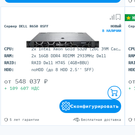
Н
Сервер DELL R650 8SFF
НОВЫЙ
Сер
В НАЛИЧИИ
CPU:
2x Intel Xeon Gold 5320 (26C 39M Cache 2.20 GHz)
CP
RAM:
2x 16GB DDR4 RDIMM 2933MHz Dell
RA
RAID:
RAID Dell H745 (4GB+BBU)
RA
HDD:
noHDD (до 8 HDD 2.5'' SFF)
HD
от
548 037
₽
о
+
109 607
НДС
+
Сконфигурировать
5 лет гарантии
Бесплатная доставка