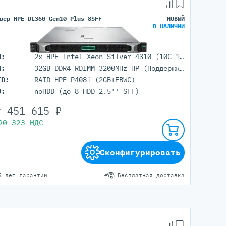
вер HPE DL360 Gen10 Plus 8SFF
НОВЫЙ
В НАЛИЧИИ
U:
2x HPE Intel Xeon Silver 4310 (10C 18M Cache 2.1 GHz)
M:
32GB DDR4 RDIMM 3200MHz HP (Поддержка до 8192 гб. максимально, 32 DIMM портов)
ID:
RAID HPE P408i (2GB+FBWC)
D:
noHDD (до 8 HDD 2.5'' SFF)
т
451 615
₽
90 323
НДС
Сконфигурировать
5 лет гарантии
Бесплатная доставка