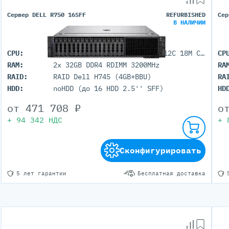
Сервер DELL R750 16SFF
REFURBISHED
Сер
В НАЛИЧИИ
CPU:
2x Intel Xeon Silver 4310 (12C 18M Cache 2.1 GHz)
CP
RAM:
2x 32GB DDR4 RDIMM 3200MHz
RA
RAID:
RAID Dell H745 (4GB+BBU)
RA
HDD:
noHDD (до 16 HDD 2.5'' SFF)
HD
от
471 708
₽
о
+
94 342
НДС
+
Сконфигурировать
5 лет гарантии
Бесплатная доставка