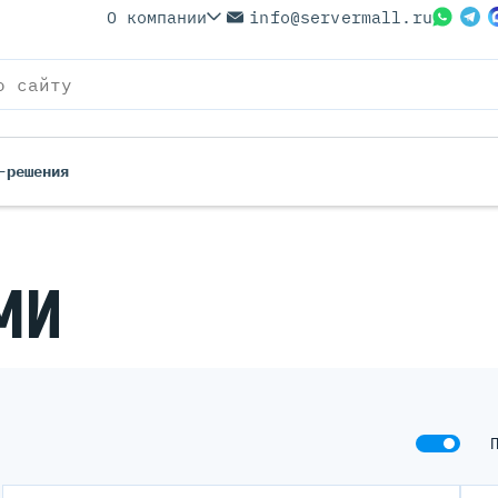
О компании
info@servermall.ru
-решения
ерверы
Бренды
МИ
Серверы
Серверы Lenovo
 Серверы
Серверы XFusion
йские Серверы
Серверы ASUS
ерверы (Refurbished)
Серверы SUPERMICRO
 Серверы
Серверы NVIDIA
Серверы IBM
Серверы MSI