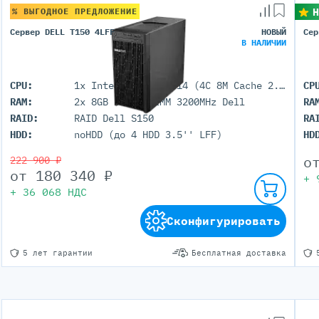
Н
% ВЫГОДНОЕ ПРЕДЛОЖЕНИЕ
Сервер DELL T150 4LFF
НОВЫЙ
Сер
В НАЛИЧИИ
CPU:
1x Intel Xeon E-2314 (4C 8M Cache 2.80 GHz)
CP
RAM:
2x 8GB DDR4 UDIMM 3200MHz Dell
RA
RAID:
RAID Dell S150
RA
HDD:
noHDD (до 4 HDD 3.5'' LFF)
HD
о
222 900 ₽
от
180 340
₽
+
+
36 068
НДС
Сконфигурировать
5 лет гарантии
Бесплатная доставка