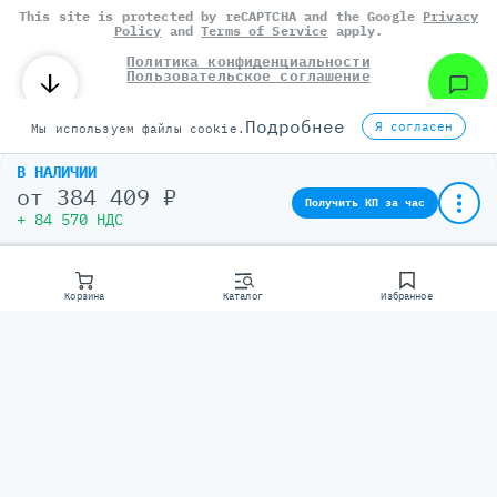
This site is protected by reCAPTCHA and the Google
Privacy
Policy
and
Terms of Service
apply.
Политика конфиденциальности
Пользовательское соглашение
©
СЕРВЕР МОЛЛ
, 2014-2026
Подробнее
Я согласен
Мы используем файлы cookie.
В НАЛИЧИИ
от
384 409 ₽
Получить КП за час
+ 84 570 НДС
Корзина
Каталог
Избранное
Консультаци