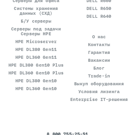
Серверы для офиса
DELL R660
Системы хранения
DELL R650
данных (СХД)
DELL R640
Б/У серверы
Серверы под задачи
Серверы HPE
О нас
HPE Microserver
Контакты
HPE DL380 Gen11
Гарантия
HPE DL360 Gen11
Вакансии
HPE DL380 Gen10 Plus
Блог
HPE DL360 Gen10 Plus
Trade-in
HPE DL380 Gen10
Выкуп оборудования
HPE DL360 Gen10
Условия лизинга
Enterprise IT-решения
8 800 755-25-51