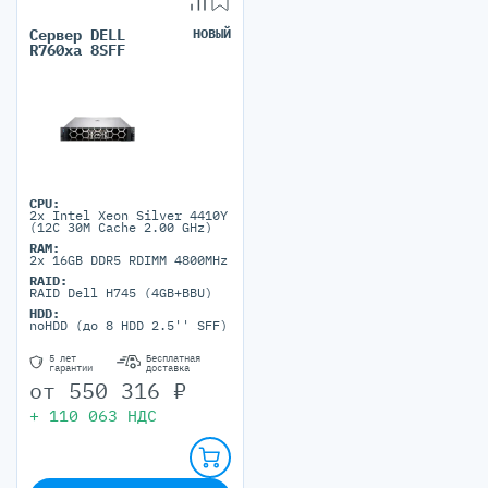
Сервер DELL
НОВЫЙ
R760xa 8SFF
CPU:
2x Intel Xeon Silver 4410Y
(12C 30M Cache 2.00 GHz)
RAM:
2x 16GB DDR5 RDIMM 4800MHz
RAID:
RAID Dell H745 (4GB+BBU)
HDD:
noHDD (до 8 HDD 2.5'' SFF)
5 лет
Бесплатная
гарантии
доставка
от
550 316
₽
+
110 063
НДС