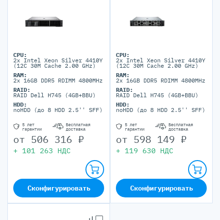
CPU:
CPU:
2x Intel Xeon Silver 4410Y
2x Intel Xeon Silver 4410Y
(12C 30M Cache 2.00 GHz)
(12C 30M Cache 2.00 GHz)
RAM:
RAM:
2x 16GB DDR5 RDIMM 4800MHz
2x 16GB DDR5 RDIMM 4800MHz
RAID:
RAID:
RAID Dell H745 (4GB+BBU)
RAID Dell H745 (4GB+BBU)
HDD:
HDD:
noHDD (до 8 HDD 2.5'' SFF)
noHDD (до 8 HDD 2.5'' SFF)
5 лет
Бесплатная
5 лет
Бесплатная
гарантии
доставка
гарантии
доставка
от
506 316
₽
от
598 149
₽
+
101 263
НДС
+
119 630
НДС
Сконфигурировать
Сконфигурировать