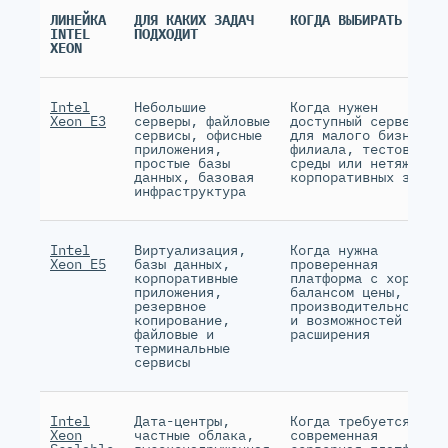
ЛИНЕЙКА
ДЛЯ КАКИХ ЗАДАЧ
КОГДА ВЫБИРАТЬ
INTEL
ПОДХОДИТ
XEON
Intel
Небольшие
Когда нужен
Xeon E3
серверы, файловые
доступный сервер
сервисы, офисные
для малого бизнеса,
приложения,
филиала, тестовой
простые базы
среды или нетяжёлых
данных, базовая
корпоративных задач
инфраструктура
Intel
Виртуализация,
Когда нужна
Xeon E5
базы данных,
проверенная
корпоративные
платформа с хорошим
приложения,
балансом цены,
резервное
производительности
копирование,
и возможностей
файловые и
расширения
терминальные
сервисы
Intel
Дата-центры,
Когда требуется
Xeon
частные облака,
современная