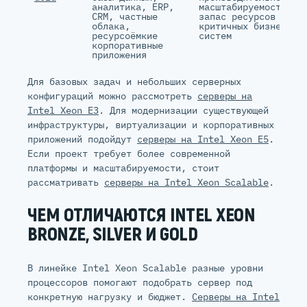
аналитика, ERP,
масштабируемость и
CRM, частные
запас ресурсов для
облака,
критичных бизнес-
ресурсоёмкие
систем
корпоративные
приложения
Для базовых задач и небольших серверных
конфигураций можно рассмотреть
серверы на
Intel Xeon E3
. Для модернизации существующей
инфраструктуры, виртуализации и корпоративных
приложений подойдут
серверы на Intel Xeon E5
.
Если проект требует более современной
платформы и масштабируемости, стоит
рассматривать
серверы на Intel Xeon Scalable
.
ЧЕМ ОТЛИЧАЮТСЯ INTEL XEON
BRONZE, SILVER И GOLD
В линейке Intel Xeon Scalable разные уровни
процессоров помогают подобрать сервер под
конкретную нагрузку и бюджет.
Серверы на Intel