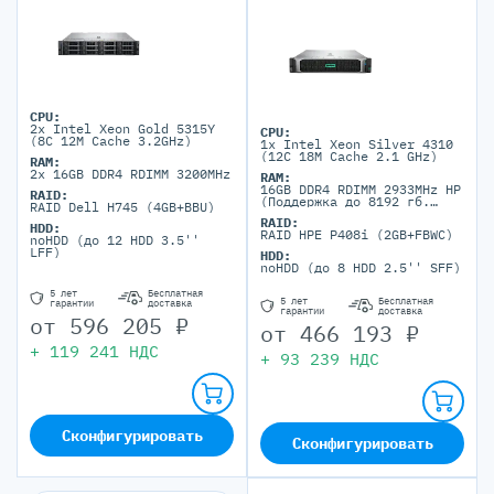
CPU:
2x Intel Xeon Gold 5315Y
CPU:
(8C 12M Cache 3.2GHz)
1x Intel Xeon Silver 4310
(12C 18M Cache 2.1 GHz)
RAM:
2x 16GB DDR4 RDIMM 3200MHz
RAM:
16GB DDR4 RDIMM 2933MHz HP
RAID:
(Поддержка до 8192 гб.
RAID Dell H745 (4GB+BBU)
максимально, 32 DIMM
RAID:
портов)
HDD:
RAID HPE P408i (2GB+FBWC)
noHDD (до 12 HDD 3.5''
LFF)
HDD:
noHDD (до 8 HDD 2.5'' SFF)
5 лет
Бесплатная
5 лет
Бесплатная
гарантии
доставка
гарантии
доставка
от
596 205
₽
от
466 193
₽
+
119 241
НДС
+
93 239
НДС
Сконфигурировать
Сконфигурировать