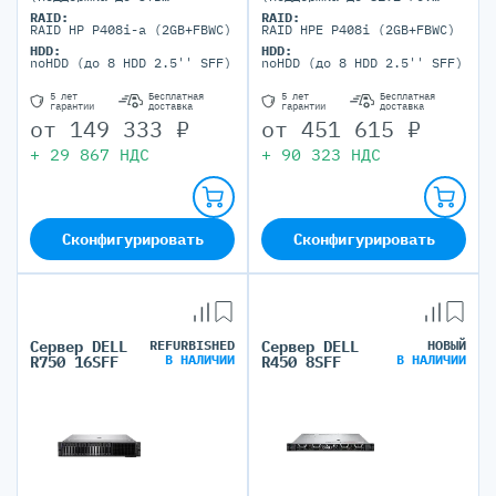
максимально, 24 DIMM
максимально, 32 DIMM
RAID:
RAID:
портов)
портов)
RAID HP P408i-a (2GB+FBWC)
RAID HPE P408i (2GB+FBWC)
HDD:
HDD:
noHDD (до 8 HDD 2.5'' SFF)
noHDD (до 8 HDD 2.5'' SFF)
5 лет
Бесплатная
5 лет
Бесплатная
гарантии
доставка
гарантии
доставка
от
149 333
₽
от
451 615
₽
+
29 867
НДС
+
90 323
НДС
Сконфигурировать
Сконфигурировать
Сервер DELL
REFURBISHED
Сервер DELL
НОВЫЙ
В НАЛИЧИИ
В НАЛИЧИИ
R750 16SFF
R450 8SFF