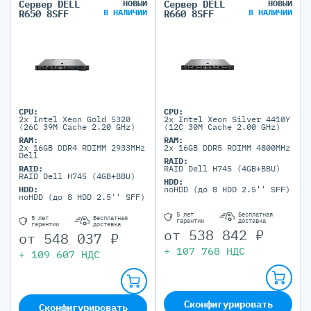
Сервер DELL
НОВЫЙ
Сервер DELL
НОВЫЙ
В НАЛИЧИИ
В НАЛИЧИИ
R650 8SFF
R660 8SFF
CPU:
CPU:
2x Intel Xeon Gold 5320
2x Intel Xeon Silver 4410Y
(26C 39M Cache 2.20 GHz)
(12C 30M Cache 2.00 GHz)
RAM:
RAM:
2x 16GB DDR4 RDIMM 2933MHz
2x 16GB DDR5 RDIMM 4800MHz
Dell
RAID:
RAID:
RAID Dell H745 (4GB+BBU)
RAID Dell H745 (4GB+BBU)
HDD:
HDD:
noHDD (до 8 HDD 2.5'' SFF)
noHDD (до 8 HDD 2.5'' SFF)
5 лет
Бесплатная
5 лет
Бесплатная
гарантии
доставка
гарантии
доставка
от
538 842
₽
от
548 037
₽
+
107 768
НДС
+
109 607
НДС
Сконфигурировать
Сконфигурировать