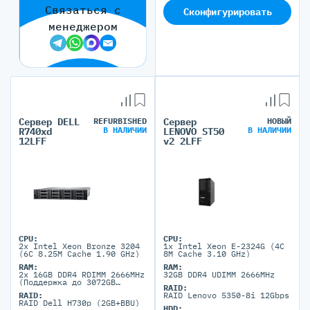
Связаться с
Сконфигурировать
менеджером
Сервер DELL
REFURBISHED
Сервер
НОВЫЙ
В НАЛИЧИИ
В НАЛИЧИИ
R740xd
LENOVO ST50
12LFF
v2 2LFF
CPU:
CPU:
2x Intel Xeon Bronze 3204
1x Intel Xeon E-2324G (4C
(6C 8.25M Cache 1.90 GHz)
8M Cache 3.10 GHz)
RAM:
RAM:
2x 16GB DDR4 RDIMM 2666MHz
32GB DDR4 UDIMM 2666MHz
(Поддержка до 3072GB
RAID:
максимально, 24 DIMM
RAID:
RAID Lenovo 5350-8i 12Gbps
портов)
RAID Dell H730p (2GB+BBU)
HDD: