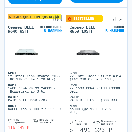
% ВЫГОДНОЕ ПРЕДЛОЖЕНИЕ
BESTSELLER
Сервер DELL
REFURBISHED
Сервер DELL
НОВЫЙ
В НАЛИЧИИ
В НАЛИЧИИ
R640 8SFF
R650 10SFF
CPU:
CPU:
1x Intel Xeon Bronze 3106
2x Intel Xeon Silver 4314
(8C 11M Cache 1.70 GHz)
(16C 24M Cache 2.4GHz)
RAM:
RAM:
16GB DDR4 RDIMM 2400MHz
2x 16GB DDR4 RDIMM 2933MHz
(Поддержка до 3Тб
Dell
максимально, 24 DIMM
RAID:
RAID:
портов)
RAID Dell H330 (ZM)
RAID Dell H755 (8GB+BBU)
HDD:
HDD:
noHDD (до 8 HDD 2.5'' SFF)
noHDD (до 12 HDD 2.5''
SFF)
5 лет
Бесплатная
5 лет
Бесплатная
гарантии
доставка
гарантии
доставка
115 247 ₽
от
496 623
₽