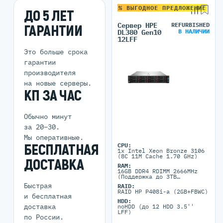
% ВЫГОДНОЕ ПРЕДЛОЖЕНИЕ
ДО 5 ЛЕТ
Сервер HPE
REFURBISHED
ГАРАНТИИ
В НАЛИЧИИ
DL380 Gen10
12LFF
Это больше срока
гарантии
производителя
на новые серверы.
КП ЗА ЧАС
Обычно минут
за 20–30.
Мы оперативные.
БЕСПЛАТНАЯ
CPU:
1x Intel Xeon Bronze 3106
(8C 11M Cache 1.70 GHz)
ДОСТАВКА
RAM:
16GB DDR4 RDIMM 2666MHz
(Поддержка до 3TB
максимально, 24 DIMM
Быстрая
RAID:
портов)
RAID HP P408i-a (2GB+FBWC)
и бесплатная
HDD:
доставка
noHDD (до 12 HDD 3.5''
LFF)
по России.