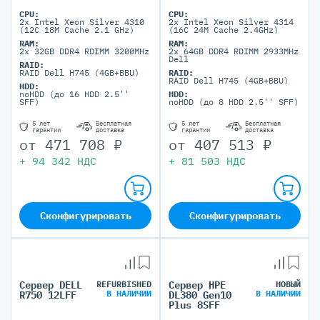
CPU:
CPU:
2x Intel Xeon Silver 4310
2x Intel Xeon Silver 4314
(12C 18M Cache 2.1 GHz)
(16C 24M Cache 2.4GHz)
RAM:
RAM:
2x 32GB DDR4 RDIMM 3200MHz
2x 64GB DDR4 RDIMM 2933MHz
Dell
RAID:
RAID Dell H745 (4GB+BBU)
RAID:
RAID Dell H745 (4GB+BBU)
HDD:
noHDD (до 16 HDD 2.5''
HDD:
SFF)
noHDD (до 8 HDD 2.5'' SFF)
5 лет
Бесплатная
5 лет
Бесплатная
гарантии
доставка
гарантии
доставка
от
471 708
₽
от
407 513
₽
+
94 342
НДС
+
81 503
НДС
Сконфигурировать
Сконфигурировать
Сервер DELL
REFURBISHED
Сервер HPE
НОВЫЙ
В НАЛИЧИИ
В НАЛИЧИИ
R750 12LFF
DL380 Gen10
Plus 8SFF