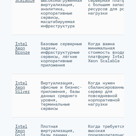
Scalable
высоконагруженная
серверная платформа
виртуализация,
с большим запасом
аналитика,
ресурсов для роста
корпоративные
нагрузки
сервисы,
масштабируемая
инфраструктура
Intel
Базовые серверные
Когда важна
Xeon
задачи,
минимальная
Bronze
инфраструктурные
стоимость входа в
сервисы, лёгкие
платформу Intel
корпоративные
Xeon Scalable
приложения
Intel
Виртуализация,
Когда нужен
Xeon
офисные и бизнес-
сбалансированный
Silver
приложения, базы
сервер для
данных среднего
повседневной
уровня,
корпоративной
терминальные
нагрузки
сервисы
Intel
Плотная
Когда требуется
Xeon
виртуализация,
высокая
Gold
базы данных,
производительность,