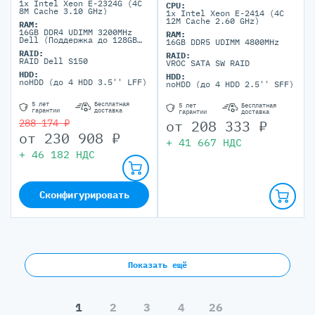
1x Intel Xeon E-2324G (4C
CPU:
8M Cache 3.10 GHz)
1x Intel Xeon E-2414 (4C
12M Cache 2.60 GHz)
RAM:
16GB DDR4 UDIMM 3200MHz
RAM:
Dell (Поддержка до 128GB
16GB DDR5 UDIMM 4800MHz
максимально, 4 DIMM
RAID:
портов)
RAID:
RAID Dell S150
VROC SATA SW RAID
HDD:
HDD:
noHDD (до 4 HDD 3.5'' LFF)
noHDD (до 4 HDD 2.5'' SFF)
5 лет
Бесплатная
5 лет
Бесплатная
гарантии
доставка
гарантии
доставка
от
208 333
₽
288 174 ₽
от
230 908
₽
+
41 667
НДС
+
46 182
НДС
Сконфигурировать
Показать ещё
1
2
3
4
26