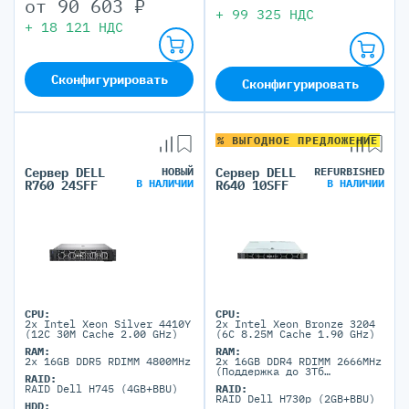
от
90 603
₽
+
99 325
НДС
+
18 121
НДС
Сконфигурировать
Сконфигурировать
% ВЫГОДНОЕ ПРЕДЛОЖЕНИЕ
Сервер DELL
НОВЫЙ
Сервер DELL
REFURBISHED
В НАЛИЧИИ
В НАЛИЧИИ
R760 24SFF
R640 10SFF
CPU:
CPU:
2x Intel Xeon Silver 4410Y
2x Intel Xeon Bronze 3204
(12C 30M Cache 2.00 GHz)
(6C 8.25M Cache 1.90 GHz)
RAM:
RAM:
2x 16GB DDR5 RDIMM 4800MHz
2x 16GB DDR4 RDIMM 2666MHz
(Поддержка до 3Тб
RAID:
максимально, 24 DIMM
RAID Dell H745 (4GB+BBU)
RAID:
портов)
RAID Dell H730p (2GB+BBU)
HDD: