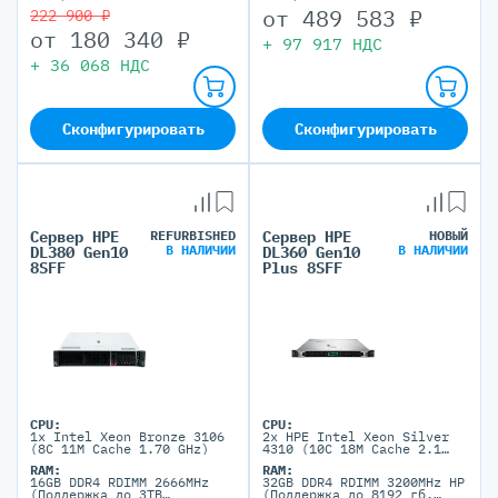
от
489 583
₽
222 900 ₽
от
180 340
₽
+
97 917
НДС
+
36 068
НДС
Сконфигурировать
Сконфигурировать
Сервер HPE
REFURBISHED
Сервер HPE
НОВЫЙ
В НАЛИЧИИ
В НАЛИЧИИ
DL380 Gen10
DL360 Gen10
8SFF
Plus 8SFF
CPU:
CPU:
1x Intel Xeon Bronze 3106
2x HPE Intel Xeon Silver
(8C 11M Cache 1.70 GHz)
4310 (10C 18M Cache 2.1
GHz)
RAM:
RAM:
16GB DDR4 RDIMM 2666MHz
32GB DDR4 RDIMM 3200MHz HP
(Поддержка до 3TB
(Поддержка до 8192 гб.