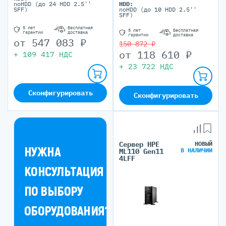
noHDD (до 24 HDD 2.5''
HDD:
SFF)
noHDD (до 10 HDD 2.5''
SFF)
5 лет
Бесплатная
5 лет
Бесплатная
гарантии
доставка
гарантии
доставка
от
547 083
₽
150 872 ₽
от
118 610
₽
+
109 417
НДС
+
23 722
НДС
Сконфигурировать
Сконфигурировать
Сервер HPE
НОВЫЙ
НУЖНА
В НАЛИЧИИ
ML110 Gen11
4LFF
КОНСУЛЬТАЦИЯ
ПО ВЫБОРУ
ОБОРУДОВАНИЯ?