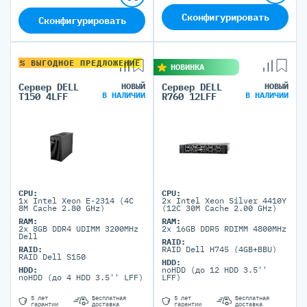
Сконфигурировать
Сконфигурировать
% ВЫГОДНОЕ ПРЕДЛОЖЕНИЕ
НОВИНКА
Сервер DELL
НОВЫЙ
Сервер DELL
НОВЫЙ
В НАЛИЧИИ
В НАЛИЧИИ
T150 4LFF
R760 12LFF
CPU:
CPU:
1x Intel Xeon E-2314 (4C
2x Intel Xeon Silver 4410Y
8M Cache 2.80 GHz)
(12C 30M Cache 2.00 GHz)
RAM:
RAM:
2x 8GB DDR4 UDIMM 3200MHz
2x 16GB DDR5 RDIMM 4800MHz
Dell
RAID:
RAID:
RAID Dell H745 (4GB+BBU)
RAID Dell S150
HDD:
HDD:
noHDD (до 12 HDD 3.5''
noHDD (до 4 HDD 3.5'' LFF)
LFF)
5 лет
Бесплатная
5 лет
Бесплатная
гарантии
доставка
гарантии
доставка