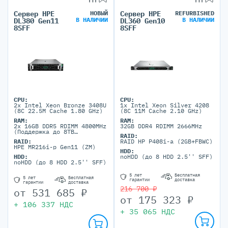
Сервер HPE
НОВЫЙ
Сервер HPE
REFURBISHED
В НАЛИЧИИ
В НАЛИЧИИ
DL380 Gen11
DL360 Gen10
8SFF
8SFF
CPU:
CPU:
2x Intel Xeon Bronze 3408U
1x Intel Xeon Silver 4208
(8C 22.5M Cache 1.80 GHz)
(8C 11M Cache 2.10 GHz)
RAM:
RAM:
2x 16GB DDR5 RDIMM 4800MHz
32GB DDR4 RDIMM 2666MHz
(Поддержка до 8TB
RAID:
максимально, 32 DIMM
RAID:
RAID HP P408i-a (2GB+FBWC)
портов)
HPE MR216i-p Gen11 (ZM)
HDD:
HDD:
noHDD (до 8 HDD 2.5'' SFF)
noHDD (до 8 HDD 2.5'' SFF)
5 лет
Бесплатная
5 лет
Бесплатная
гарантии
доставка
гарантии
доставка
216 700 ₽
от
531 685
₽
от
175 323
₽
+
106 337
НДС
+
35 065
НДС