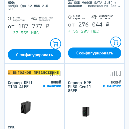
HDD:
2x SSD 960GB SAТА 2,5" +
noHDD (до 12 HDD 2.5''
салазки + переходник (до 2
SFF)
HDD 3.5'' LFF)
5 лет
Бесплатная
5 лет
Бесплатная
гарантии
доставка
гарантии
доставка
от
276 044
₽
от
187 777
₽
+
55 209
НДС
+
37 555
НДС
Сконфигурировать
Сконфигурировать
% ВЫГОДНОЕ ПРЕДЛОЖЕНИЕ
Сервер DELL
НОВЫЙ
Сервер HPE
НОВЫЙ
В НАЛИЧИИ
В НАЛИЧИИ
T150 4LFF
ML30 Gen11
8SFF
CPU: