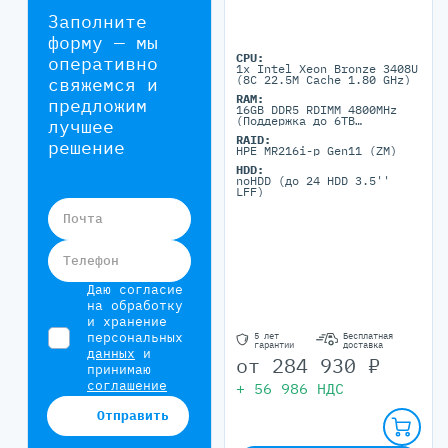
Заполните
форму — мы
CPU:
оперативно
1x Intel Xeon Bronze 3408U
(8C 22.5M Cache 1.80 GHz)
свяжемся и
RAM:
предложим
16GB DDR5 RDIMM 4800MHz
(Поддержка до 6TB
лучшее
максимально, 24 DIMM
RAID:
портов)
решение
HPE MR216i-p Gen11 (ZM)
HDD:
noHDD (до 24 HDD 3.5''
LFF)
Почта
Телефон
Даю согласие
на обработку
и хранение
персональных
5 лет
Бесплатная
гарантии
доставка
данных
и
от
284 930
₽
принимаю
соглашение
+
56 986
НДС
Отправить