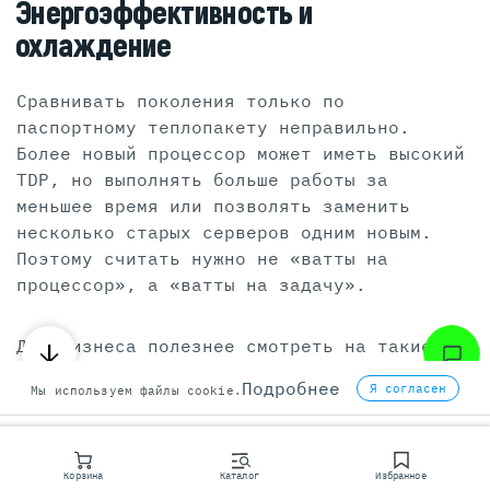
Энергоэффективность и
охлаждение
Сравнивать поколения только по
паспортному теплопакету неправильно.
Более новый процессор может иметь высокий
TDP, но выполнять больше работы за
меньшее время или позволять заменить
несколько старых серверов одним новым.
Поэтому считать нужно не «ватты на
процессор», а «ватты на задачу».
Для бизнеса полезнее смотреть на такие
метрики:
Подробнее
Я согласен
Мы используем файлы cookie.
ватт на виртуальную машину;
ватт на транзакцию;
Корзина
Каталог
Избранное