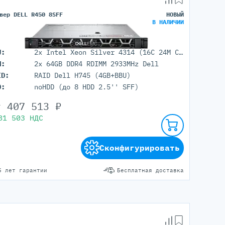
вер DELL R450 8SFF
НОВЫЙ
В НАЛИЧИИ
U:
2x Intel Xeon Silver 4314 (16C 24M Cache 2.4GHz)
M:
2x 64GB DDR4 RDIMM 2933MHz Dell
ID:
RAID Dell H745 (4GB+BBU)
D:
noHDD (до 8 HDD 2.5'' SFF)
т
407 513
₽
81 503
НДС
Сконфигурировать
5 лет гарантии
Бесплатная доставка