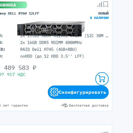
ОВИНКА
вер DELL R760 12LFF
НОВЫЙ
В НАЛИЧИИ
U:
2x Intel Xeon Silver 4410Y (12C 30M Cache 2.00 GHz)
M:
2x 16GB DDR5 RDIMM 4800MHz
ID:
RAID Dell H745 (4GB+BBU)
D:
noHDD (до 12 HDD 3.5'' LFF)
т
489 583
₽
97 917
НДС
Сконфигурировать
5 лет гарантии
Бесплатная доставка