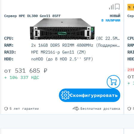
Серверы GIGABYTE
Серверы Huawei Atlas
% 
Сервер HPE DL380 Gen11 8SFF
НОВЫЙ
Сер
В НАЛИЧИИ
ры DELL
Серверы HP
G17
HPE Gen12
CPU:
2x Intel Xeon Bronze 3408U (8C 22.5M Cache 1.80 GHz)
CP
G16
HPE Gen11
RAM:
2x 16GB DDR5 RDIMM 4800MHz (Поддержка до 8TB максимально, 32 DIMM портов)
RA
G15
HPE Gen10 Plus
RAID:
HPE MR216i-p Gen11 (ZM)
RA
G14
HPE Gen10
HDD:
noHDD (до 8 HDD 2.5'' SFF)
HD
от
531 685
₽
23
о
+
106 337
НДС
+
Сконфигурировать
5 лет гарантии
Бесплатная доставка