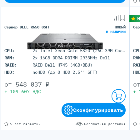
Н
Сервер DELL R650 8SFF
НОВЫЙ
Сер
В НАЛИЧИИ
CPU:
2x Intel Xeon Gold 5320 (26C 39M Cache 2.20 GHz)
CP
RAM:
2x 16GB DDR4 RDIMM 2933MHz Dell
RA
RAID:
RAID Dell H745 (4GB+BBU)
RA
HDD:
noHDD (до 8 HDD 2.5'' SFF)
HD
от
548 037
₽
о
+
109 607
НДС
+
Сконфигурировать
5 лет гарантии
Бесплатная доставка