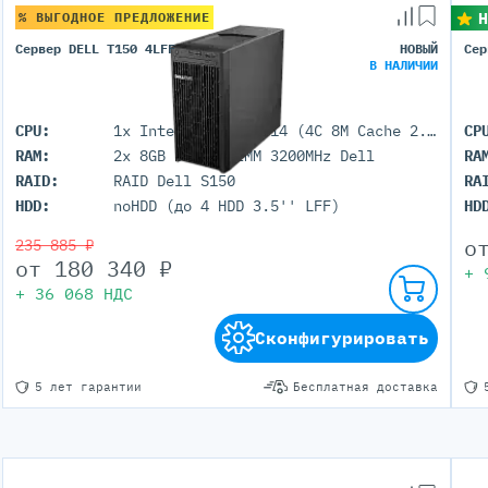
Н
% ВЫГОДНОЕ ПРЕДЛОЖЕНИЕ
Сервер DELL T150 4LFF
НОВЫЙ
Сер
В НАЛИЧИИ
CPU:
1x Intel Xeon E-2314 (4C 8M Cache 2.80 GHz)
CP
RAM:
2x 8GB DDR4 UDIMM 3200MHz Dell
RA
RAID:
RAID Dell S150
RA
HDD:
noHDD (до 4 HDD 3.5'' LFF)
HD
о
235 885 ₽
от
180 340
₽
+
+
36 068
НДС
Сконфигурировать
5 лет гарантии
Бесплатная доставка