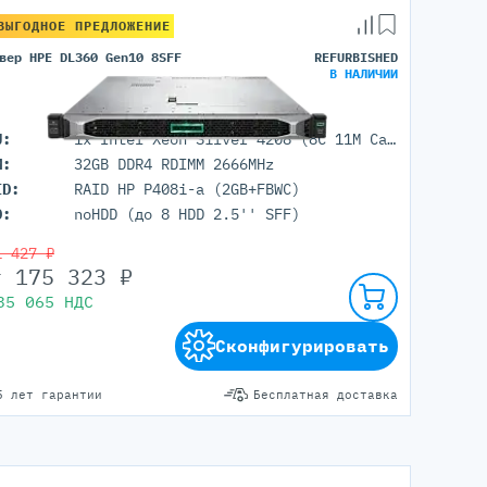
ВЫГОДНОЕ ПРЕДЛОЖЕНИЕ
вер HPE DL360 Gen10 8SFF
REFURBISHED
В НАЛИЧИИ
Серверы С GPU
С GPU NVIDIA
U:
1x Intel Xeon Silver 4208 (8C 11M Cache 2.10 GHz)
С GPU AMD
M:
32GB DDR4 RDIMM 2666MHz
С GPU Huawei Ascend
ID:
RAID HP P408i-a (2GB+FBWC)
С 2 GPU
D:
noHDD (до 8 HDD 2.5'' SFF)
С 4 GPU
С 8 GPU
1 427 ₽
т
175 323
₽
35 065
НДС
Сконфигурировать
5 лет гарантии
Бесплатная доставка