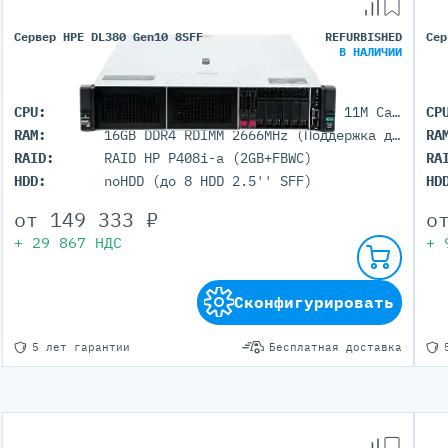
Сервер HPE DL380 Gen10 8SFF
REFURBISHED
Сер
В НАЛИЧИИ
CPU:
1x Intel Xeon Bronze 3106 (8C 11M Cache 1.70 GHz)
CP
RAM:
16GB DDR4 RDIMM 2666MHz (Поддержка до 3TB максимально, 24 DIMM портов)
RA
RAID:
RAID HP P408i-a (2GB+FBWC)
RA
HDD:
noHDD (до 8 HDD 2.5'' SFF)
HD
от
149 333
₽
о
+
29 867
НДС
+
Сконфигурировать
5 лет гарантии
Бесплатная доставка