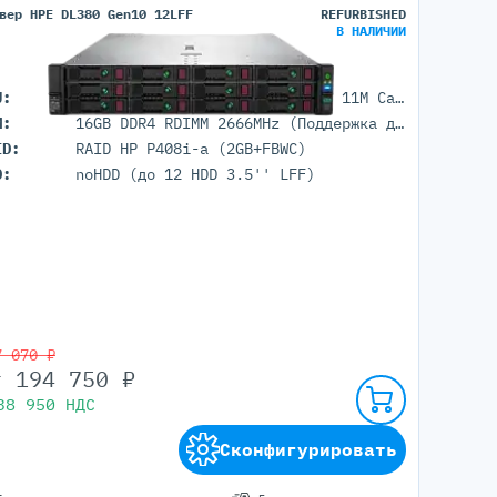
вер HPE DL380 Gen10 12LFF
REFURBISHED
В НАЛИЧИИ
U:
1x Intel Xeon Bronze 3106 (8C 11M Cache 1.70 GHz)
M:
16GB DDR4 RDIMM 2666MHz (Поддержка до 3TB максимально, 24 DIMM портов)
ID:
RAID HP P408i-a (2GB+FBWC)
D:
noHDD (до 12 HDD 3.5'' LFF)
7 070 ₽
т
194 750
₽
38 950
НДС
Сконфигурировать