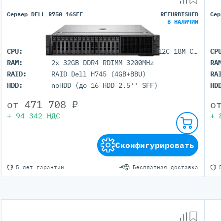
Сервер DELL R750 16SFF
REFURBISHED
Сер
В НАЛИЧИИ
CPU:
2x Intel Xeon Silver 4310 (12C 18M Cache 2.1 GHz)
CP
RAM:
2x 32GB DDR4 RDIMM 3200MHz
RA
RAID:
RAID Dell H745 (4GB+BBU)
RA
HDD:
noHDD (до 16 HDD 2.5'' SFF)
HD
от
471 708
₽
о
+
94 342
НДС
+
Сконфигурировать
5 лет гарантии
Бесплатная доставка