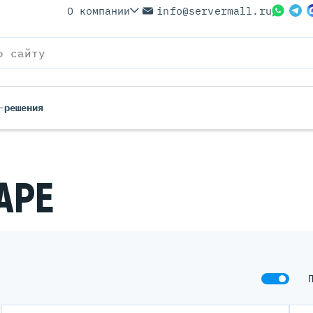
О компании
info@servermall.ru
-решения
ерверы
Бренды
АРЕ
Серверы
Серверы Lenovo
 Серверы
Серверы XFusion
йские Серверы
Серверы ASUS
ерверы (Refurbished)
Серверы SUPERMICRO
 Серверы
Серверы NVIDIA
Серверы IBM
Серверы MSI