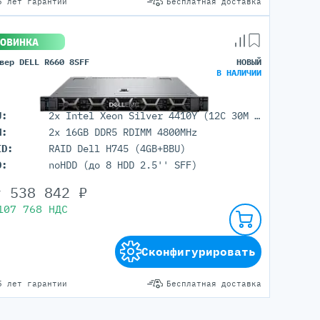
5 лет гарантии
Бесплатная доставка
ОВИНКА
вер DELL R660 8SFF
НОВЫЙ
В НАЛИЧИИ
U:
2x Intel Xeon Silver 4410Y (12C 30M Cache 2.00 GHz)
M:
2x 16GB DDR5 RDIMM 4800MHz
ID:
RAID Dell H745 (4GB+BBU)
D:
noHDD (до 8 HDD 2.5'' SFF)
т
538 842
₽
107 768
НДС
Сконфигурировать
5 лет гарантии
Бесплатная доставка