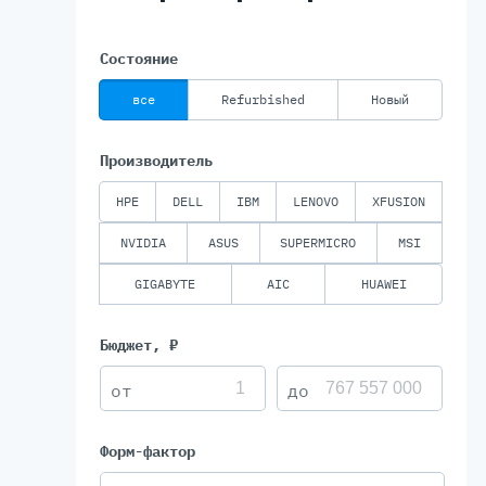
Состояние
Серве
все
Refurbished
Новый
DELL 
DELL 
Производитель
DELL 
DELL 
HPE
DELL
IBM
LENOVO
XFUSION
NVIDIA
ASUS
SUPERMICRO
MSI
GIGABYTE
AIC
HUAWEI
Бюджет, ₽
Форм-фактор