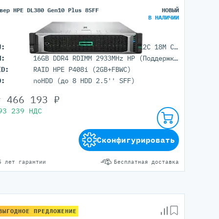
вер HPE DL380 Gen10 Plus 8SFF
НОВЫЙ
В НАЛИЧИИ
U:
1x Intel Xeon Silver 4310 (12C 18M Cache 2.1 GHz)
M:
16GB DDR4 RDIMM 2933MHz HP (Поддержка до 8192 гб. максимально, 32 DIMM портов)
ID:
RAID HPE P408i (2GB+FBWC)
D:
noHDD (до 8 HDD 2.5'' SFF)
т
466 193
₽
93 239
НДС
Сконфигурировать
5 лет гарантии
Бесплатная доставка
ВЫГОДНОЕ ПРЕДЛОЖЕНИЕ