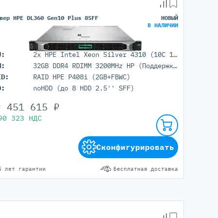
вер HPE DL360 Gen10 Plus 8SFF
НОВЫЙ
В НАЛИЧИИ
U:
2x HPE Intel Xeon Silver 4310 (10C 18M Cache 2.1 GHz)
M:
32GB DDR4 RDIMM 3200MHz HP (Поддержка до 8192 гб. максимально, 32 DIMM портов)
ID:
RAID HPE P408i (2GB+FBWC)
D:
noHDD (до 8 HDD 2.5'' SFF)
т
451 615
₽
90 323
НДС
Сконфигурировать
5 лет гарантии
Бесплатная доставка