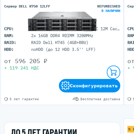
Сервер DELL R750 12LFF
REFURBISHED
Сер
В НАЛИЧИИ
CPU:
2x Intel Xeon Gold 5315Y (8C 12M Cache 3.2GHz)
CP
RAM:
2x 16GB DDR4 RDIMM 3200MHz
RA
RAID:
RAID Dell H745 (4GB+BBU)
RA
HDD:
noHDD (до 12 HDD 3.5'' LFF)
HD
от
596 205
₽
о
+
119 241
НДС
+
Сконфигурировать
5 лет гарантии
Бесплатная доставка
% 
ДО 5 ЛЕТ ГАРАНТИИ