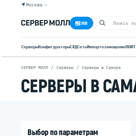
Москва
МЕНЮ
Серверы
Конфигураторы
СХД
Сеть
Импортозамещение
ПО
ИТ
/
/
СЕРВЕР МОЛЛ
Серверы
Серверы в Самаре
Все С
СЕРВЕРЫ В САМ
Rack 
Tower
Импортозамещение
Росси
Б/У С
Blade
Выбор по параметрам