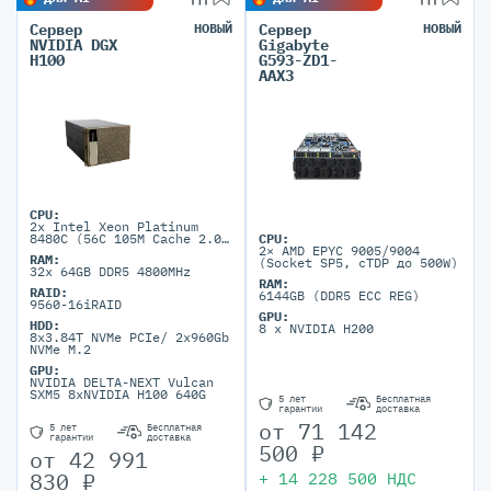
Сервер
НОВЫЙ
Сервер
НОВЫЙ
NVIDIA DGX
Gigabyte
H100
G593-ZD1-
AAX3
CPU:
2x Intel Xeon Platinum
8480C (56C 105M Cache 2.00
CPU:
GHz)
2× AMD EPYC 9005/9004
RAM:
(Socket SP5, cTDP до 500W)
32x 64GB DDR5 4800MHz
RAM:
RAID:
6144GB (DDR5 ECC REG)
9560-16iRAID
GPU:
HDD:
8 x NVIDIA H200
8x3.84T NVMe PCIe/ 2x960Gb
NVMe M.2
GPU:
NVIDIA DELTA-NEXT Vulcan
SXM5 8xNVIDIA H100 640G
5 лет
Бесплатная
гарантии
доставка
от
71 142
5 лет
Бесплатная
гарантии
доставка
500
₽
от
42 991
830
₽
+
14 228 500
НДС