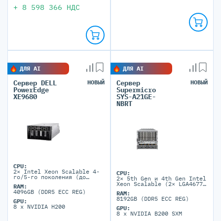
+
8 598 366
НДС
ДЛЯ AI
ДЛЯ AI
Сервер DELL
НОВЫЙ
Сервер
НОВЫЙ
PowerEdge
Supermicro
XE9680
SYS-A21GE-
NBRT
CPU:
2× Intel Xeon Scalable 4-
CPU:
го/5-го поколения (до
2× 5th Gen и 4th Gen Intel
64C/350W на 5-м поколении
Xeon Scalable (2× LGA4677,
RAM:
TDP до 350W)
4096GB (DDR5 ECC REG)
RAM:
8192GB (DDR5 ECC REG)
GPU:
8 x NVIDIA H200
GPU:
8 x NVIDIA B200 SXM