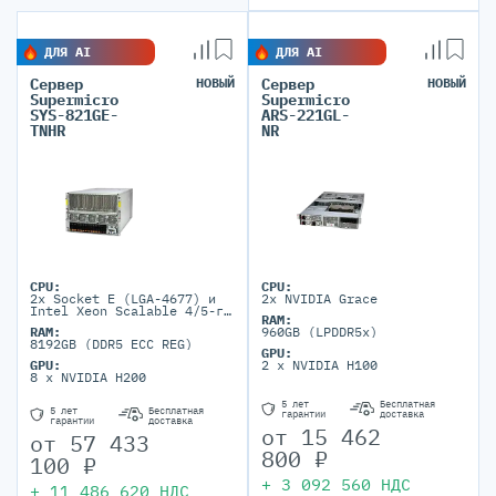
ДЛЯ AI
ДЛЯ AI
Сервер
НОВЫЙ
Сервер
НОВЫЙ
Supermicro
Supermicro
SYS-821GE-
ARS-221GL-
TNHR
NR
CPU:
CPU:
2x Socket E (LGA-4677) и
2x NVIDIA Grace
Intel Xeon Scalable 4/5-го
RAM:
поколения (до 350W TDP при
RAM:
960GB (LPDDR5x)
воздушном охлаждении)
8192GB (DDR5 ECC REG)
GPU:
GPU:
2 x NVIDIA H100
8 x NVIDIA H200
5 лет
Бесплатная
5 лет
Бесплатная
гарантии
доставка
гарантии
доставка
от
15 462
от
57 433
800
₽
100
₽
+
3 092 560
НДС
+
11 486 620
НДС