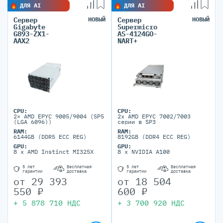
ДЛЯ AI
ДЛЯ AI
Сервер
НОВЫЙ
Сервер
НОВЫЙ
Gigabyte
Supermicro
G893-ZX1-
AS-4124GO-
AAX2
NART+
CPU:
CPU:
2× AMD EPYC 9005/9004 (SP5
2x AMD EPYC 7002/7003
(LGA 6096))
серии в SP3
RAM:
RAM:
6144GB (DDR5 ECC REG)
8192GB (DDR4 ECC REG)
GPU:
GPU:
8 x AMD Instinct MI325X
8 x NVIDIA A100
5 лет
Бесплатная
5 лет
Бесплатная
гарантии
доставка
гарантии
доставка
от
29 393
от
18 504
550
₽
600
₽
+
5 878 710
НДС
+
3 700 920
НДС