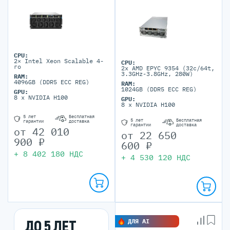
CPU:
2× Intel Xeon Scalable 4-
CPU:
го
2x AMD EPYC 9354 (32c/64t,
3.3GHz-3.8GHz, 280W)
RAM:
4096GB (DDR5 ECC REG)
RAM:
1024GB (DDR5 ECC REG)
GPU:
8 x NVIDIA H100
GPU:
8 x NVIDIA H100
5 лет
Бесплатная
5 лет
Бесплатная
гарантии
доставка
гарантии
доставка
от
42 010
от
22 650
900
₽
600
₽
+
8 402 180
НДС
+
4 530 120
НДС
ДО 5 ЛЕТ
ДЛЯ AI