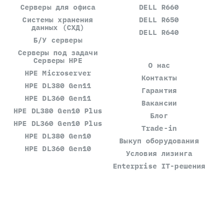
Серверы для офиса
DELL R660
Системы хранения
DELL R650
данных (СХД)
DELL R640
Б/У серверы
Серверы под задачи
Серверы HPE
О нас
HPE Microserver
Контакты
HPE DL380 Gen11
Гарантия
HPE DL360 Gen11
Вакансии
HPE DL380 Gen10 Plus
Блог
HPE DL360 Gen10 Plus
Trade-in
HPE DL380 Gen10
Выкуп оборудования
HPE DL360 Gen10
Условия лизинга
Enterprise IT-решения