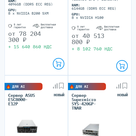
RAM:
4096GB (DDR5 ECC REG)
RAM:
6144GB (DDR5 ECC REG)
GPU:
8 x NVIDIA B200 SXM
GPU:
8 x NVIDIA H100
5 лет
Бесплатная
5 лет
Бесплатная
гарантии
доставка
гарантии
доставка
от
78 204
от
40 513
300
₽
800
₽
+
15 640 860
НДС
+
8 102 760
НДС
ДЛЯ AI
ДЛЯ AI
Сервер ASUS
НОВЫЙ
Сервер
НОВЫЙ
ESC8000-
Supermicro
E12P
SYS-420GP-
TNAR