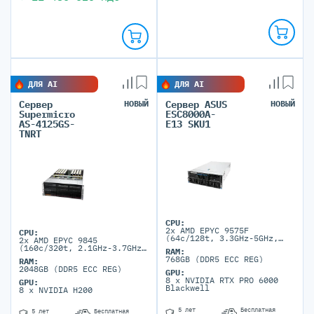
ДЛЯ AI
ДЛЯ AI
Сервер
НОВЫЙ
Сервер ASUS
НОВЫЙ
Supermicro
ESC8000A-
AS-4125GS-
E13 SKU1
TNRT
CPU:
2x AMD EPYC 9575F
CPU:
(64c/128t, 3.3GHz-5GHz,
2x AMD EPYC 9845
400W)
(160c/320t, 2.1GHz-3.7GHz,
RAM:
390W)
768GB (DDR5 ECC REG)
RAM:
2048GB (DDR5 ECC REG)
GPU:
8 x NVIDIA RTX PRO 6000
GPU:
Blackwell
8 x NVIDIA H200
5 лет
Бесплатная
5 лет
Бесплатная