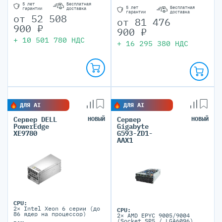
5 лет
Бесплатная
5 лет
Бесплатная
гарантии
доставка
гарантии
доставка
от
52 508
от
81 476
900
₽
900
₽
+
10 501 780
НДС
+
16 295 380
НДС
ДЛЯ AI
ДЛЯ AI
Сервер DELL
НОВЫЙ
Сервер
НОВЫЙ
PowerEdge
Gigabyte
XE9780
G593-ZD1-
AAX1
CPU:
2× Intel Xeon 6 серии (до
CPU:
86 ядер на процессор)
2× AMD EPYC 9005/9004
(Socket SP5 / LGA6096)