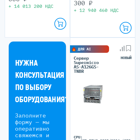
300
₽
+
14 013 200
НДС
+
12 940 460
НДС
ДЛЯ AI
Сервер
НОВЫЙ
НУЖНА
Supermicro
AS-A126GS-
TNBR
КОНСУЛЬТАЦИЯ
ПО ВЫБОРУ
ОБОРУДОВАНИЯ?
Заполните
форму — мы
оперативно
свяжемся и
CPU: