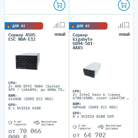
ДЛЯ AI
ДЛЯ AI
Сервер ASUS
НОВЫЙ
Сервер
НОВЫЙ
ESC N8A-E12
Gigabyte
G894-SD1-
AAX5
CPU:
2× AMD EPYC 9004 (Socket
SP5 / LGA6096, до 400W TDP
CPU:
на сокет)
2× Intel Xeon 6 (серии
RAM:
6700/6500, сокет LGA4710 /
6144GB (DDR5 ECC REG)
Socket E2, TDP до 350W)
RAM:
GPU:
4096GB (DDR5 ECC REG)
8 x NVIDIA H100
GPU:
8 x NVIDIA B200 SXM
5 лет
Бесплатная
гарантии
доставка
5 лет
Бесплатная
от
70 066
гарантии
доставка
от
64 702
000
₽