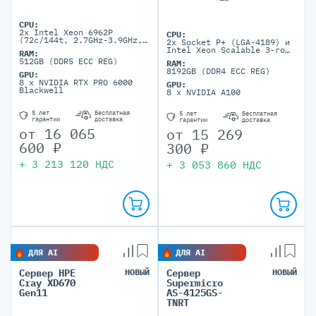
CPU:
2x Intel Xeon 6962P
CPU:
(72c/144t, 2.7GHz-3.9GHz,
2x Socket P+ (LGA-4189) и
500W)
Intel Xeon Scalable 3-го
RAM:
поколения
512GB (DDR5 ECC REG)
RAM:
8192GB (DDR4 ECC REG)
GPU:
8 x NVIDIA RTX PRO 6000
GPU:
Blackwell
8 x NVIDIA A100
5 лет
Бесплатная
5 лет
Бесплатная
гарантии
доставка
гарантии
доставка
от
16 065
от
15 269
600
₽
300
₽
+
3 213 120
НДС
+
3 053 860
НДС
ДЛЯ AI
ДЛЯ AI
Сервер HPE
НОВЫЙ
Сервер
НОВЫЙ
Cray XD670
Supermicro
Gen11
AS-4125GS-
TNRT