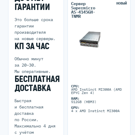
Сервер
НОВЫЙ
ГАРАНТИИ
Supermicro
AS-4145GH-
TNMR
Это больше срока
гарантии
производителя
на новые серверы.
КП ЗА ЧАС
Обычно минут
за 20–30.
Мы оперативные.
БЕСПЛАТНАЯ
ДОСТАВКА
CPU:
AMD Instinct MI300A (AMD
EPYC Zen 4)
RAM:
Быстрая
512GB (HBM3)
и бесплатная
GPU:
4 x AMD Instinct MI300A
доставка
по России.
Максимально 4 дня
с учётом