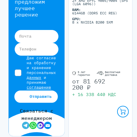
предложим
2× AMD EPYC 9005/9004 (SP5
(LGA 6096))
лучшее
RAM:
6144GB (DDR5 ECC REG)
решение
GPU:
8 x NVIDIA B200 SXM
Почта
Телефон
Даю согласие
на обработку
и хранение
персональных
5 лет
Бесплатная
гарантии
доставка
данных
и
от
81 692
принимаю
200
₽
соглашение
+
16 338 440
НДС
Отправить
Связаться с
менеджером