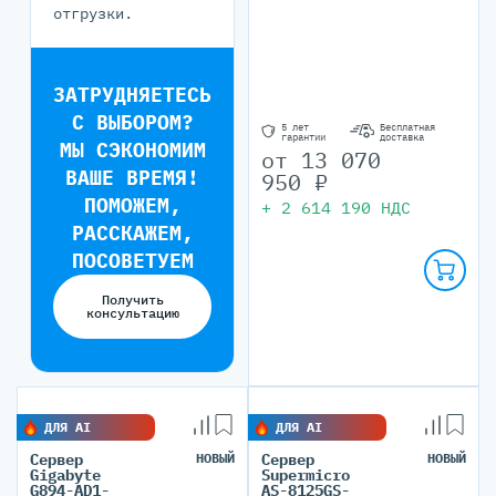
отгрузки.
ЗАТРУДНЯЕТЕСЬ
С ВЫБОРОМ?
5 лет
Бесплатная
гарантии
доставка
МЫ СЭКОНОМИМ
от
13 070
ВАШЕ ВРЕМЯ!
950
₽
ПОМОЖЕМ,
+
2 614 190
НДС
РАССКАЖЕМ,
ПОСОВЕТУЕМ
Получить
консультацию
ДЛЯ AI
ДЛЯ AI
Сервер
НОВЫЙ
Сервер
НОВЫЙ
Gigabyte
Supermicro
G894-AD1-
AS-8125GS-