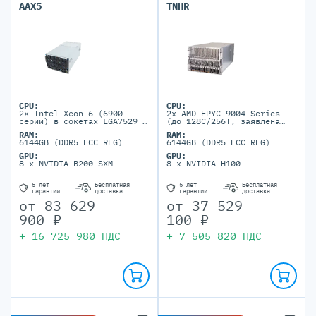
AAX5
TNHR
CPU:
CPU:
2× Intel Xeon 6 (6900-
2x AMD EPYC 9004 Series
серии) в сокетах LGA7529 с
(до 128C/256T, заявлена
TDP до 500W
поддержка до 400W TDP для
RAM:
RAM:
air-cooling)
6144GB (DDR5 ECC REG)
6144GB (DDR5 ECC REG)
GPU:
GPU:
8 x NVIDIA B200 SXM
8 x NVIDIA H100
5 лет
Бесплатная
5 лет
Бесплатная
гарантии
доставка
гарантии
доставка
от
83 629
от
37 529
900
₽
100
₽
+
16 725 980
НДС
+
7 505 820
НДС