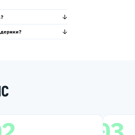
а?
ддержки?
ИС
02
03