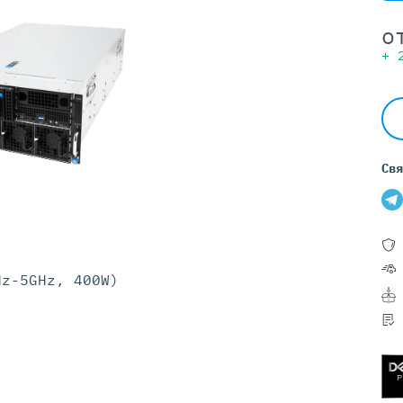
Серверы GIGABYTE
Серверы Huawei Atlas
о
+
ры DELL
Серверы HP
G17
HPE Gen12
G16
HPE Gen11
G15
HPE Gen10 Plus
G14
HPE Gen10
Свя
Hz-5GHz, 400W)