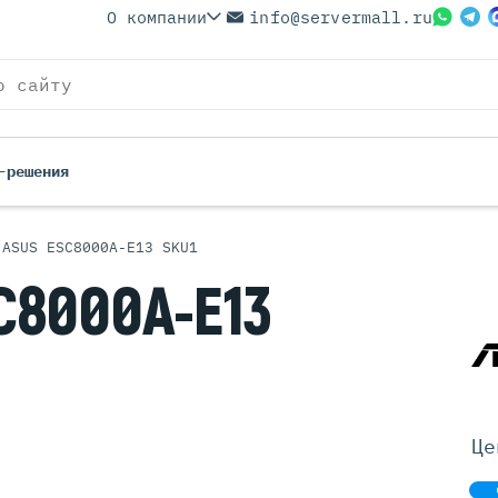
О компании
info@servermall.ru
-решения
 ASUS ESC8000A-E13 SKU1
ерверы
Бренды
C8000A-E13
Серверы
Серверы Lenovo
 Серверы
Серверы XFusion
йские Серверы
Серверы ASUS
ерверы (Refurbished)
Серверы SUPERMICRO
 Серверы
Серверы NVIDIA
Це
Серверы IBM
Серверы MSI