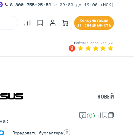
8 800 755-25-51
с 09:00 до 19:00 (МСК)
Консультация
IT специалиста
Серверы Под Задачи
Серверы Для 1С
Серверы Для Офиса
НОВЫЙ
Серверы Для Виртуализации
Серверы Для Видеонаблюдения
Серверы Для ИИ
(0)
на:
?
Порадовать бухгалтера