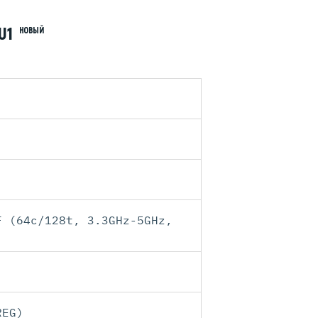
KU1
НОВЫЙ
F (64c/128t, 3.3GHz-5GHz,
REG)