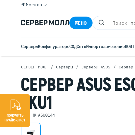
Москва
МЕНЮ
Серверы
Конфигураторы
СХД
Сеть
Импортозамещение
ПО
ИТ
/
/
/
СЕРВЕР МОЛЛ
Серверы
Серверы ASUS
Сервер
Все С
СЕРВЕР
ASUS
ES
Rack 
Tower
SKU1
Росси
Б/У С
Blade
арт. № ASU0144
ПОЛУЧИТЬ
ПРАЙС-ЛИСТ