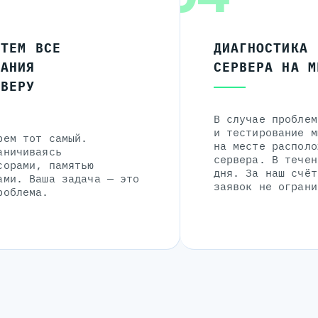
ЧТЕМ ВСЕ
ДИАГНОСТИКА
ЛАНИЯ
СЕРВЕРА НА М
РВЕРУ
В случае проблем
и тестирование м
рем тот самый.
на месте располо
аничиваясь
сервера. В течен
сорами, памятью
дня. За наш счёт
ами. Ваша задача — это
заявок не ограни
роблема.