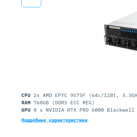
Серве
DELL 
DELL 
DELL 
DELL 
CPU
2x AMD EPYC 9575F (64c/128t, 3.3G
RAM
768GB (DDR5 ECC REG)
GPU
8 x NVIDIA RTX PRO 6000 Blackwell
Подробные характеристики