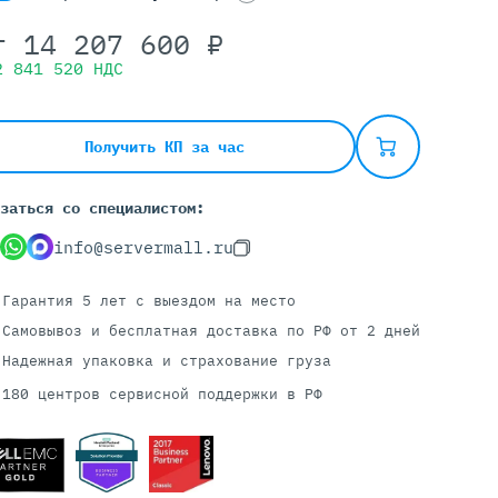
т
14 207 600
₽
2 841 520
НДС
Серверы С GPU
С GPU NVIDIA
С GPU AMD
Получить КП за час
С GPU Huawei Ascend
С 2 GPU
заться со специалистом:
С 4 GPU
info@servermall.ru
С 8 GPU
Гарантия 5 лет
с выездом на место
Самовывоз и бесплатная доставка
по РФ от 2 дней
Надежная упаковка и страхование груза
180 центров сервисной поддержки в РФ