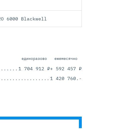
RO 6000 Blackwell
единоразово
ежемесячно
.............................................
1 704 912 ₽
+ 592 457 ₽
.............................................
1 420 760.-