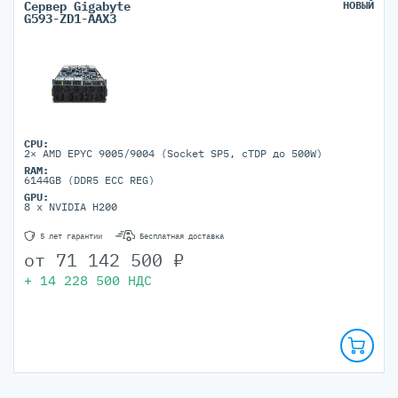
Сервер Gigabyte
НОВЫЙ
G593-ZD1-AAX3
CPU:
2× AMD EPYC 9005/9004 (Socket SP5, cTDP до 500W)
RAM:
6144GB (DDR5 ECC REG)
GPU:
8 x NVIDIA H200
5 лет гарантии
Бесплатная доставка
от
71 142 500
₽
+
14 228 500
НДС