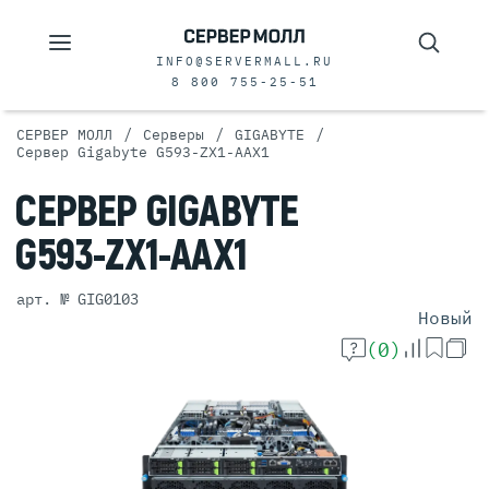
INFO@SERVERMALL.RU
8 800 755-25-51
/
/
/
СЕРВЕР МОЛЛ
Серверы
GIGABYTE
Сервер Gigabyte G593-ZX1-AAX1
СЕРВЕР
GIGABYTE
G593-ZX1-AAX1
арт. № GIG0103
Новый
(0)