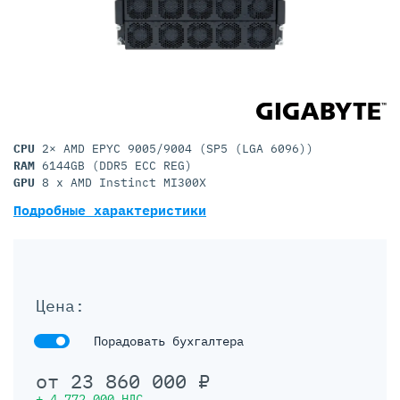
CPU
2× AMD EPYC 9005/9004 (SP5 (LGA 6096))
RAM
6144GB (DDR5 ECC REG)
GPU
8 x AMD Instinct MI300X
Подробные характеристики
Цена:
Порадовать бухгалтера
от
23 860 000
₽
+
4 772 000
НДС