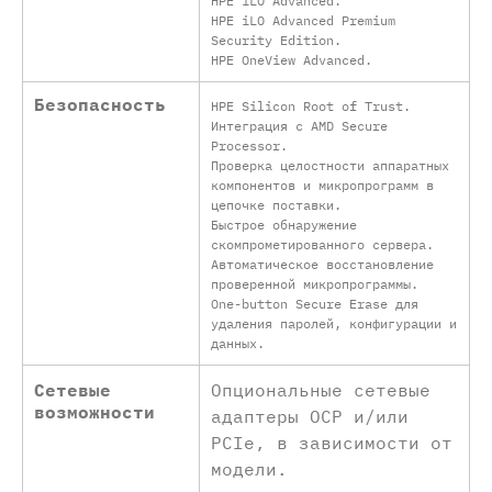
HPE iLO Advanced.
HPE iLO Advanced Premium
Security Edition.
HPE OneView Advanced.
Безопасность
HPE Silicon Root of Trust.
Интеграция с AMD Secure
Processor.
Проверка целостности аппаратных
компонентов и микропрограмм в
цепочке поставки.
Быстрое обнаружение
скомпрометированного сервера.
Автоматическое восстановление
проверенной микропрограммы.
One-button Secure Erase для
удаления паролей, конфигурации и
данных.
Сетевые
Опциональные сетевые
возможности
адаптеры OCP и/или
PCIe, в зависимости от
модели.