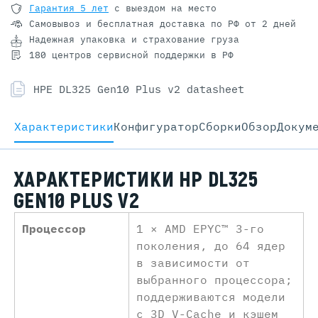
Гарантия 5 лет
с выездом на место
Самовывоз и бесплатная доставка
по РФ от 2 дней
Надежная упаковка и страхование груза
180 центров сервисной поддержки в РФ
HPE DL325 Gen10 Plus v2 datasheet
Характеристики
Конфигуратор
Cборки
Обзор
Докум
ХАРАКТЕРИСТИКИ HP DL325
GEN10 PLUS V2
Процессор
1 × AMD EPYC™ 3-го
поколения, до 64 ядер
в зависимости от
выбранного процессора;
поддерживаются модели
с 3D V-Cache и кэшем