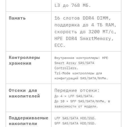
L3 до 768 МБ.
Память
16 слотов DDR4 DIMM,
поддержка до 4 ТБ RAM,
скорость до 3200 MT/с,
HPE DDR4 SmartMemory,
ECC.
Контроллеры
Внутренние контроллеры: HPE
хранения
Smart Array SAS/SATA
Controllers.
Tri-Mode контроллеры для
конфигураций SAS/SATA/NVMe.
Отсеки для
Передние отсеки:
накопителей
До 4 × LFF SAS/SATA.
До 10 × SFF SAS/SATA/NVMe, в
зависимости от модели.
Поддерживаемые
LFF SAS/SATA HDD/SSD.
накопители
SFF SAS/SATA HDD/SSD.