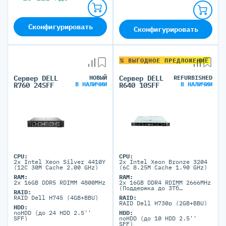
Сконфигурировать
Сконфигурировать
% ВЫГОДНОЕ ПРЕДЛОЖЕНИЕ
Сервер DELL
НОВЫЙ
Сервер DELL
REFURBISHED
В НАЛИЧИИ
В НАЛИЧИИ
R760 24SFF
R640 10SFF
CPU:
CPU:
2x Intel Xeon Silver 4410Y
2x Intel Xeon Bronze 3204
(12C 30M Cache 2.00 GHz)
(6C 8.25M Cache 1.90 GHz)
RAM:
RAM:
2x 16GB DDR5 RDIMM 4800MHz
2x 16GB DDR4 RDIMM 2666MHz
(Поддержка до 3Тб
RAID:
максимально, 24 DIMM
RAID Dell H745 (4GB+BBU)
RAID:
портов)
RAID Dell H730p (2GB+BBU)
HDD:
noHDD (до 24 HDD 2.5''
HDD:
SFF)
noHDD (до 10 HDD 2.5''
SFF)