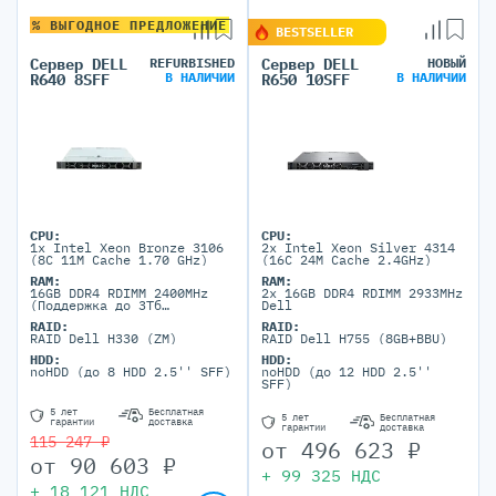
% ВЫГОДНОЕ ПРЕДЛОЖЕНИЕ
BESTSELLER
Сервер DELL
REFURBISHED
Сервер DELL
НОВЫЙ
В НАЛИЧИИ
В НАЛИЧИИ
R640 8SFF
R650 10SFF
CPU:
CPU:
1x Intel Xeon Bronze 3106
2x Intel Xeon Silver 4314
(8C 11M Cache 1.70 GHz)
(16C 24M Cache 2.4GHz)
RAM:
RAM:
16GB DDR4 RDIMM 2400MHz
2x 16GB DDR4 RDIMM 2933MHz
(Поддержка до 3Тб
Dell
максимально, 24 DIMM
RAID:
RAID:
портов)
RAID Dell H330 (ZM)
RAID Dell H755 (8GB+BBU)
HDD:
HDD:
noHDD (до 8 HDD 2.5'' SFF)
noHDD (до 12 HDD 2.5''
SFF)
5 лет
Бесплатная
5 лет
Бесплатная
гарантии
доставка
гарантии
доставка
115 247 ₽
от
496 623
₽
от
90 603
₽
+
99 325
НДС
+
18 121
НДС