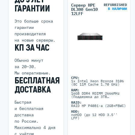
Сервер HPE
REFURBISHED
ГАРАНТИИ
В НАЛИЧИИ
DL380 Gen10
12LFF
Это больше срока
гарантии
производителя
на новые серверы.
КП ЗА ЧАС
Обычно минут
за 20–30.
Мы оперативные.
БЕСПЛАТНАЯ
CPU:
1x Intel Xeon Bronze 3106
(8C 11M Cache 1.70 GHz)
ДОСТАВКА
RAM:
16GB DDR4 RDIMM 2666MHz
(Поддержка до 3TB
максимально, 24 DIMM
Быстрая
RAID:
портов)
RAID HP P408i-a (2GB+FBWC)
и бесплатная
HDD:
доставка
noHDD (до 12 HDD 3.5''
LFF)
по России.
Максимально 4 дня
с учётом