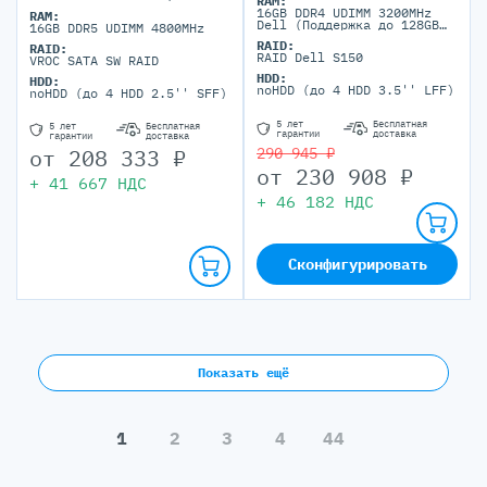
RAM:
16GB DDR4 UDIMM 3200MHz
RAM:
Dell (Поддержка до 128GB
16GB DDR5 UDIMM 4800MHz
максимально, 4 DIMM
RAID:
RAID:
портов)
RAID Dell S150
VROC SATA SW RAID
HDD:
HDD:
noHDD (до 4 HDD 3.5'' LFF)
noHDD (до 4 HDD 2.5'' SFF)
5 лет
Бесплатная
5 лет
Бесплатная
гарантии
доставка
гарантии
доставка
от
208 333
₽
290 945 ₽
от
230 908
₽
+
41 667
НДС
+
46 182
НДС
Сконфигурировать
Показать ещё
1
2
3
4
44