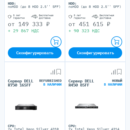
HDD:
HDD:
noHDD (до 8 HDD 2.5'' SFF)
noHDD (до 8 HDD 2.5'' SFF)
5 лет
Бесплатная
5 лет
Бесплатная
гарантии
доставка
гарантии
доставка
от
149 333
₽
от
451 615
₽
+
29 867
НДС
+
90 323
НДС
Сконфигурировать
Сконфигурировать
Сервер DELL
REFURBISHED
Сервер DELL
НОВЫЙ
В НАЛИЧИИ
В НАЛИЧИИ
R750 16SFF
R450 8SFF
CPU:
CPU:
2x Intel Xeon Silver 4310
2x Intel Xeon Silver 4314