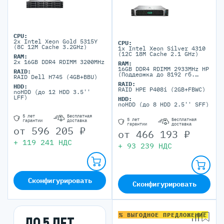
CPU:
2x Intel Xeon Gold 5315Y
CPU:
(8C 12M Cache 3.2GHz)
1x Intel Xeon Silver 4310
(12C 18M Cache 2.1 GHz)
RAM:
2x 16GB DDR4 RDIMM 3200MHz
RAM:
16GB DDR4 RDIMM 2933MHz HP
RAID:
(Поддержка до 8192 гб.
RAID Dell H745 (4GB+BBU)
максимально, 32 DIMM
RAID:
портов)
HDD:
RAID HPE P408i (2GB+FBWC)
noHDD (до 12 HDD 3.5''
LFF)
HDD:
noHDD (до 8 HDD 2.5'' SFF)
5 лет
Бесплатная
5 лет
Бесплатная
гарантии
доставка
гарантии
доставка
от
596 205
₽
от
466 193
₽
+
119 241
НДС
+
93 239
НДС
Сконфигурировать
Сконфигурировать
% ВЫГОДНОЕ ПРЕДЛОЖЕНИЕ
ДО 5 ЛЕТ