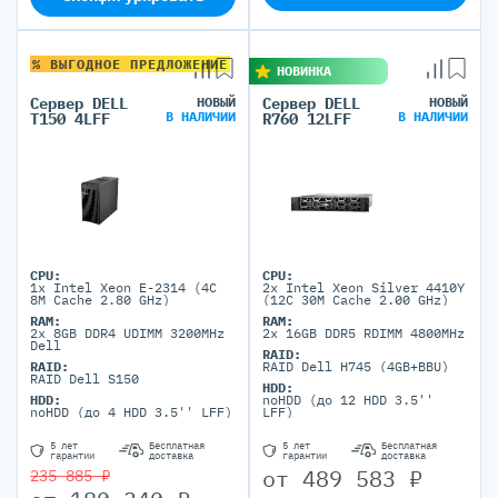
% ВЫГОДНОЕ ПРЕДЛОЖЕНИЕ
НОВИНКА
Сервер DELL
НОВЫЙ
Сервер DELL
НОВЫЙ
В НАЛИЧИИ
В НАЛИЧИИ
T150 4LFF
R760 12LFF
CPU:
CPU:
1x Intel Xeon E-2314 (4C
2x Intel Xeon Silver 4410Y
8M Cache 2.80 GHz)
(12C 30M Cache 2.00 GHz)
RAM:
RAM:
2x 8GB DDR4 UDIMM 3200MHz
2x 16GB DDR5 RDIMM 4800MHz
Dell
RAID:
RAID:
RAID Dell H745 (4GB+BBU)
RAID Dell S150
HDD:
HDD:
noHDD (до 12 HDD 3.5''
noHDD (до 4 HDD 3.5'' LFF)
LFF)
5 лет
Бесплатная
5 лет
Бесплатная
гарантии
доставка
гарантии
доставка
от
489 583
₽
235 885 ₽