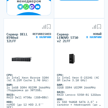
менеджером
Сервер DELL
REFURBISHED
Сервер
НОВЫЙ
В НАЛИЧИИ
В НАЛИЧИИ
R740xd
LENOVO ST50
12LFF
v2 2LFF
CPU:
CPU:
2x Intel Xeon Bronze 3204
1x Intel Xeon E-2324G (4C
(6C 8.25M Cache 1.90 GHz)
8M Cache 3.10 GHz)
RAM:
RAM:
2x 16GB DDR4 RDIMM 2666MHz
32GB DDR4 UDIMM 2666MHz
(Поддержка до 3072GB
RAID:
максимально, 24 DIMM
RAID:
RAID Lenovo 5350-8i 12Gbps
портов)
RAID Dell H730p (2GB+BBU)
HDD:
HDD:
2x SSD 960GB SAТА 2,5" +
noHDD (до 12 HDD 2.5''
салазки + переходник (до 2
SFF)
HDD 3.5'' LFF)