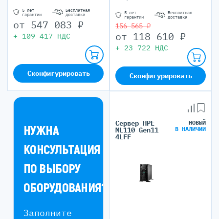
5 лет
Бесплатная
5 лет
Бесплатная
гарантии
доставка
гарантии
доставка
от
547 083
₽
156 565 ₽
от
118 610
₽
+
109 417
НДС
+
23 722
НДС
Сконфигурировать
Сконфигурировать
Сервер HPE
НОВЫЙ
НУЖНА
В НАЛИЧИИ
ML110 Gen11
4LFF
КОНСУЛЬТАЦИЯ
ПО ВЫБОРУ
ОБОРУДОВАНИЯ?
Заполните