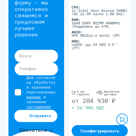
форму — мы
CPU:
оперативно
1x Intel Xeon Bronze 3408U
(8C 22.5M Cache 1.80 GHz)
свяжемся и
RAM:
предложим
16GB DDR5 RDIMM 4800MHz
(Поддержка до 6TB
лучшее
максимально, 24 DIMM
RAID:
портов)
решение
HPE MR216i-p Gen11 (ZM)
HDD:
noHDD (до 24 HDD 3.5''
LFF)
Почта
Телефон
Даю согласие
на обработку
и хранение
персональных
5 лет
Бесплатная
гарантии
доставка
данных
и
от
284 930
₽
принимаю
соглашение
+
56 986
НДС
Отправить
Связаться с
Сконфигурировать