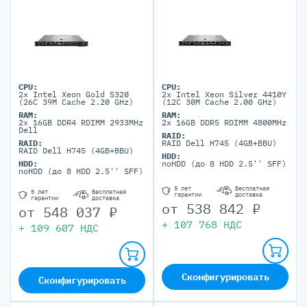
CPU:
CPU:
2x Intel Xeon Gold 5320
2x Intel Xeon Silver 4410Y
(26C 39M Cache 2.20 GHz)
(12C 30M Cache 2.00 GHz)
RAM:
RAM:
2x 16GB DDR4 RDIMM 2933MHz
2x 16GB DDR5 RDIMM 4800MHz
Dell
RAID:
RAID:
RAID Dell H745 (4GB+BBU)
RAID Dell H745 (4GB+BBU)
HDD:
HDD:
noHDD (до 8 HDD 2.5'' SFF)
noHDD (до 8 HDD 2.5'' SFF)
5 лет
Бесплатная
5 лет
Бесплатная
гарантии
доставка
гарантии
доставка
от
538 842
₽
от
548 037
₽
+
107 768
НДС
+
109 607
НДС
Сконфигурировать
Сконфигурировать