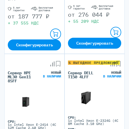
5 лет
Бесплатная
5 лет
Бесплатная
гарантии
доставка
гарантии
доставка
от
276 044
₽
от
187 777
₽
+
55 209
НДС
+
37 555
НДС
Сконфигурировать
Сконфигурировать
% ВЫГОДНОЕ ПРЕДЛОЖЕНИЕ
Сервер HPE
НОВЫЙ
Сервер DELL
НОВЫЙ
В НАЛИЧИИ
В НАЛИЧИИ
ML30 Gen11
T150 4LFF
8SFF
CPU:
1x Intel Xeon E-2324G (4C
CPU:
8M Cache 3.10 GHz)
1x Intel Xeon E-2414 (4C
12M Cache 2.60 GHz)