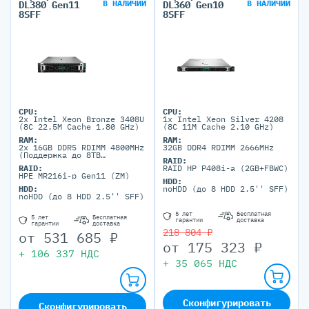
В НАЛИЧИИ
В НАЛИЧИИ
DL380 Gen11
DL360 Gen10
8SFF
8SFF
CPU:
CPU:
2x Intel Xeon Bronze 3408U
1x Intel Xeon Silver 4208
(8C 22.5M Cache 1.80 GHz)
(8C 11M Cache 2.10 GHz)
RAM:
RAM:
2x 16GB DDR5 RDIMM 4800MHz
32GB DDR4 RDIMM 2666MHz
(Поддержка до 8TB
RAID:
максимально, 32 DIMM
RAID:
RAID HP P408i-a (2GB+FBWC)
портов)
HPE MR216i-p Gen11 (ZM)
HDD:
HDD:
noHDD (до 8 HDD 2.5'' SFF)
noHDD (до 8 HDD 2.5'' SFF)
5 лет
Бесплатная
5 лет
Бесплатная
гарантии
доставка
гарантии
доставка
218 804 ₽
от
531 685
₽
от
175 323
₽
+
106 337
НДС
+
35 065
НДС
Сконфигурировать
Сконфигурировать