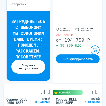
отгрузки.
ЗАТРУДНЯЕТЕСЬ
С ВЫБОРОМ?
5 лет
Бесплатная
гарантии
доставка
МЫ СЭКОНОМИМ
245 385 ₽
ВАШЕ ВРЕМЯ!
от
194 750
₽
ПОМОЖЕМ,
+
38 950
НДС
РАССКАЖЕМ,
ПОСОВЕТУЕМ
Сконфигурировать
Получить
консультацию
НОВИНКА
Сервер DELL
НОВЫЙ
Сервер DELL
НОВЫЙ
В НАЛИЧИИ
В НАЛИЧИИ
R650 8SFF
R660 8SFF