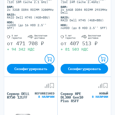
(12C 18M Cache 2.1 GHz)
(16C 24M Cache 2.4GHz)
RAM:
RAM:
2x 32GB DDR4 RDIMM 3200MHz
2x 64GB DDR4 RDIMM 2933MHz
Dell
RAID:
RAID Dell H745 (4GB+BBU)
RAID:
RAID Dell H745 (4GB+BBU)
HDD:
noHDD (до 16 HDD 2.5''
HDD:
SFF)
noHDD (до 8 HDD 2.5'' SFF)
5 лет
Бесплатная
5 лет
Бесплатная
гарантии
доставка
гарантии
доставка
от
471 708
₽
от
407 513
₽
+
94 342
НДС
+
81 503
НДС
Сконфигурировать
Сконфигурировать
Сервер DELL
REFURBISHED
Сервер HPE
НОВЫЙ
В НАЛИЧИИ
В НАЛИЧИИ
R750 12LFF
DL380 Gen10
Plus 8SFF