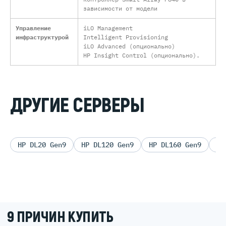
зависимости от модели
Управление
iLO Management
инфраструктурой
Intelligent Provisioning
iLO Advanced (опционально)
HP Insight Control (опционально).
ДРУГИЕ СЕРВЕРЫ
HP DL20 Gen9
HP DL120 Gen9
HP DL160 Gen9
HP
9 ПРИЧИН КУПИТЬ