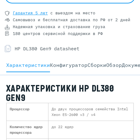
Гарантия 5 лет
с выездом на место
Самовывоз и бесплатная доставка
по РФ от 2 дней
Надежная упаковка и страхование груза
180 центров сервисной поддержки в РФ
HP DL380 Gen9 datasheet
Характеристики
Конфигуратор
Cборки
Обзор
Докум
ХАРАКТЕРИСТИКИ HP DL380
GEN9
Процессор
До двух процессоров семейства Intel
Xeon E5-2600 v3 / v4
Количество ядер
до 22 ядер
процессора