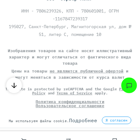
ИНН - 7806239326, КПП - 780601001, ОГРН
-1167847239317
195027, Санкт-Петербург, Магнитогорская ул, дом №
51, литер С, помещение 10
Изображения товаров на сайте носят иллюстративный
характер и могут отличаться от фактического вида
товара
Цены на товары
не являются публичной офертой
и
могут меняться в зависимости от курса валют
This site is protected by reCAPTCHA and the Google
Privacy
Policy
and
Terms of Service
apply.
Политика конфиденциальности
Пользовательское соглашение
©
СЕРВЕР МОЛЛ
, 2014-2026
Подробнее
Я согласен
Мы используем файлы cookie.