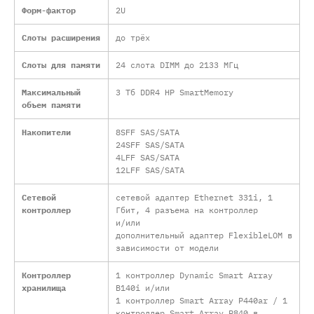
Форм-фактор
2U
Слоты расширения
до трёх
Слоты для памяти
24 слота DIMM до 2133 МГц
Максимальный
3 Тб DDR4 HP SmartMemory
объем памяти
Накопители
8SFF SAS/SATA
24SFF SAS/SATA
4LFF SAS/SATA
12LFF SAS/SATA
Сетевой
сетевой адаптер Ethernet 331i, 1
контроллер
Гбит, 4 разъема на контроллер
и/или
дополнительный адаптер FlexibleLOM в
зависимости от модели
Контроллер
1 контроллер Dynamic Smart Array
хранилища
B140i и/или
1 контроллер Smart Array P440ar / 1
контроллер Smart Array P840 в