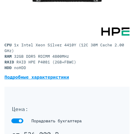
CPU
1x Intel Xeon Silver 4410Y (12C 30M Cache 2.00
GHz)
RAM
32GB DDR5 RDIMM 4800MHz
RAID
RAID HPE P408i (2GB+FBWC)
HDD
noHDD
Подробные характеристики
Цена:
Порадовать бухгалтера