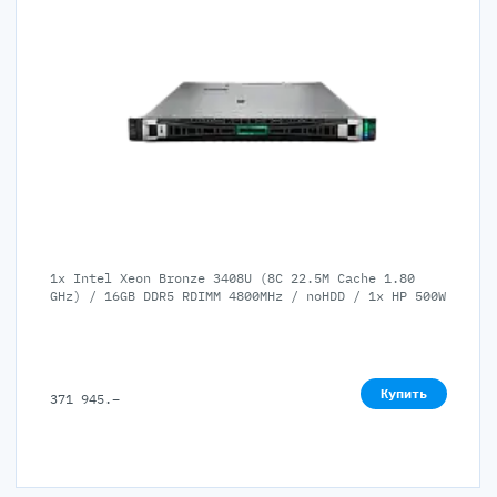
1x Intel Xeon Bronze 3408U (8C 22.5M Cache 1.80
GHz) / 16GB DDR5 RDIMM 4800MHz / noHDD / 1x HP 500W
Купить
371 945
.–