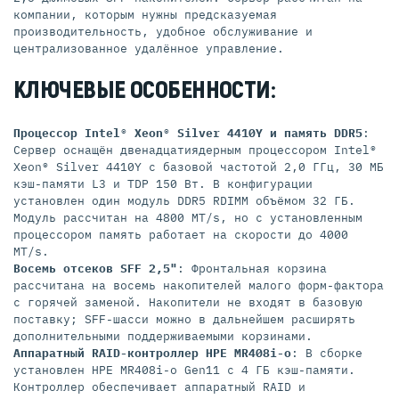
компании, которым нужны предсказуемая
производительность, удобное обслуживание и
централизованное удалённое управление.
КЛЮЧЕВЫЕ ОСОБЕННОСТИ:
Процессор Intel® Xeon® Silver 4410Y и память DDR5
:
Сервер оснащён двенадцатиядерным процессором Intel®
Xeon® Silver 4410Y с базовой частотой 2,0 ГГц, 30 МБ
кэш-памяти L3 и TDP 150 Вт. В конфигурации
установлен один модуль DDR5 RDIMM объёмом 32 ГБ.
Модуль рассчитан на 4800 MT/s, но с установленным
процессором память работает на скорости до 4000
MT/s.
Восемь отсеков SFF 2,5"
: Фронтальная корзина
рассчитана на восемь накопителей малого форм-фактора
с горячей заменой. Накопители не входят в базовую
поставку; SFF-шасси можно в дальнейшем расширять
дополнительными поддерживаемыми корзинами.
Аппаратный RAID-контроллер HPE MR408i-o
: В сборке
установлен HPE MR408i-o Gen11 с 4 ГБ кэш-памяти.
Контроллер обеспечивает аппаратный RAID и