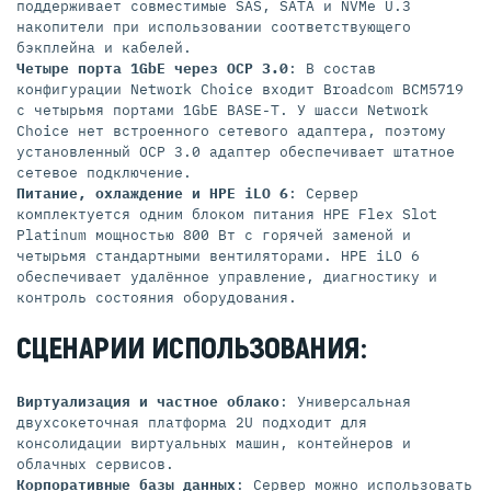
поддерживает совместимые SAS, SATA и NVMe U.3
накопители при использовании соответствующего
бэкплейна и кабелей.
Четыре порта 1GbE через OCP 3.0
: В состав
конфигурации Network Choice входит Broadcom BCM5719
с четырьмя портами 1GbE BASE-T. У шасси Network
Choice нет встроенного сетевого адаптера, поэтому
установленный OCP 3.0 адаптер обеспечивает штатное
сетевое подключение.
Питание, охлаждение и HPE iLO 6
: Сервер
комплектуется одним блоком питания HPE Flex Slot
Platinum мощностью 800 Вт с горячей заменой и
четырьмя стандартными вентиляторами. HPE iLO 6
обеспечивает удалённое управление, диагностику и
контроль состояния оборудования.
СЦЕНАРИИ ИСПОЛЬЗОВАНИЯ:
Виртуализация и частное облако
: Универсальная
двухсокеточная платформа 2U подходит для
консолидации виртуальных машин, контейнеров и
облачных сервисов.
Корпоративные базы данных
: Сервер можно использовать