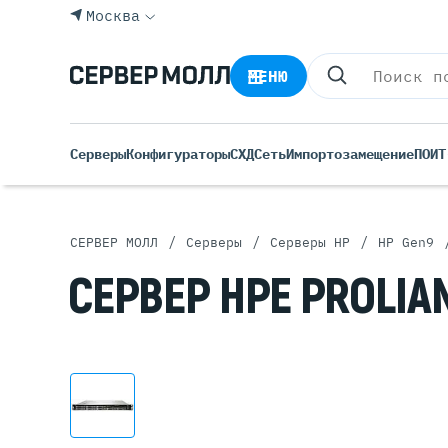
Москва
МЕНЮ
Серверы
Конфигураторы
СХД
Сеть
Импортозамещение
ПО
ИТ
/
/
/
СЕРВЕР МОЛЛ
Серверы
Серверы HP
HP Gen9
Все С
СЕРВЕР HPE PROLIAN
Rack 
Tower
Росси
Б/У С
Blade