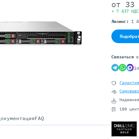
Серверы GIGABYTE
от
33
Серверы Huawei Atlas
+ 7 437 НДС
Лизинг:
1 
ры DELL
Серверы HP
G17
HPE Gen12
Подобра
G16
HPE Gen11
G15
HPE Gen10 Plus
G14
HPE Gen10
Связаться с
i
Гаранти
Самовыв
Надежна
180 цен
Документация
FAQ