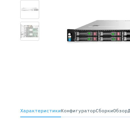
Серве
DELL 
DELL 
DELL 
DELL 
Характеристики
Конфигуратор
Cборки
Обзор