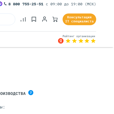
8 800 755-25-51
с 09:00 до 19:00 (МСК)
Консультация
IT специалиста
Серверы Под Задачи
Серверы Для 1С
Серверы Для Офиса
Серверы Для Виртуализации
Серверы Для Видеонаблюдения
?
РОИЗВОДСТВА
Серверы Для ИИ
ы: