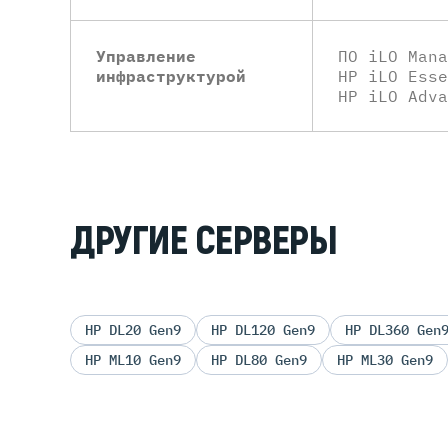
Управление
ПО iLO Mana
инфраструктурой
HP iLO Esse
HP iLO Adva
ДРУГИЕ СЕРВЕРЫ
HP DL20 Gen9
HP DL120 Gen9
HP DL360 Gen
HP ML10 Gen9
HP DL80 Gen9
HP ML30 Gen9