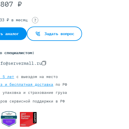
 807 ₽
433 ₽ в месяц
Серверы С GPU
?
С GPU NVIDIA
ть аналог
Задать вопрос
С GPU AMD
С GPU Huawei Ascend
С 2 GPU
о специалистом:
С 4 GPU
nfo@servermall.ru
С 8 GPU
я 5 лет
с выездом на место
оз и бесплатная доставка
по РФ
я упаковка и страхование груза
тров сервисной поддержки в РФ