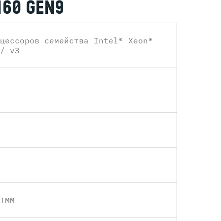
160 GEN9
цессоров семейства Intel® Xeon®
/ v3
IMM