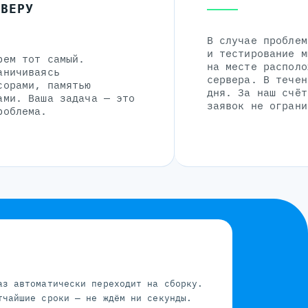
РВЕРУ
В случае проблем
и тестирование м
рем тот самый.
на месте располо
аничиваясь
сервера. В течен
сорами, памятью
дня. За наш счёт
ами. Ваша задача — это
заявок не ограни
роблема.
аз автоматически переходит на сборку.
тчайшие сроки — не ждём ни секунды.