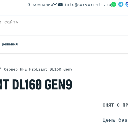
О компании
info@servermall.ru
-решения
/
Сервер HPE ProLiant DL160 Gen9
ерверы
Бренды
T DL160 GEN9
Серверы
Серверы Lenovo
 Серверы
Серверы XFusion
йские Серверы
Серверы ASUS
ерверы (Refurbished)
Серверы SUPERMICRO
СНЯТ С П
 Серверы
Серверы NVIDIA
Серверы IBM
Цена баз
Серверы MSI