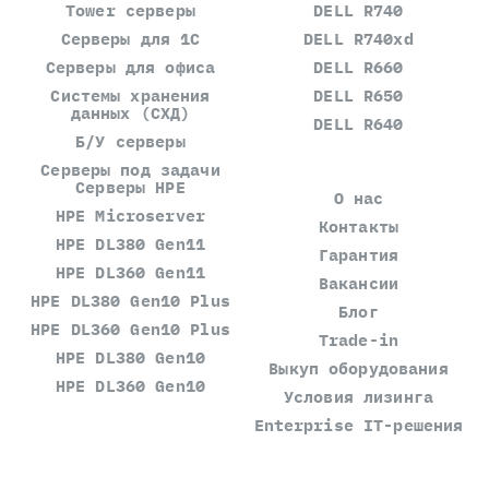
Tower серверы
DELL R740
Серверы для 1С
DELL R740xd
Серверы для офиса
DELL R660
Системы хранения
DELL R650
данных (СХД)
DELL R640
Б/У серверы
Серверы под задачи
Серверы HPE
О нас
HPE Microserver
Контакты
HPE DL380 Gen11
Гарантия
HPE DL360 Gen11
Вакансии
HPE DL380 Gen10 Plus
Блог
HPE DL360 Gen10 Plus
Trade-in
HPE DL380 Gen10
Выкуп оборудования
HPE DL360 Gen10
Условия лизинга
Enterprise IT-решения