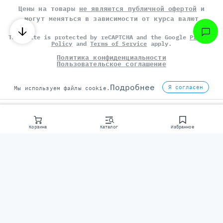
Цены на товары
не являются публичной офертой
и
могут меняться в зависимости от курса валют
This site is protected by reCAPTCHA and the Google
Privacy
Policy
and
Terms of Service
apply.
Политика конфиденциальности
Пользовательское соглашение
©
СЕРВЕР МОЛЛ
, 2014-2026
Подробнее
Я согласен
Мы используем файлы cookie.
Корзина
Каталог
Избранное
Консультаци