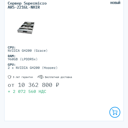
Сервер Supermicro
НОВЫЙ
ARS-221GL-NHIR
CPU:
NVIDIA GH200 (Grace)
RAM:
960GB (LPDDR5x)
GPU:
2 x NVIDIA GH200 (Hopper)
5 лет гарантии
Бесплатная доставка
от
10 362 800
₽
+
2 072 560
НДС