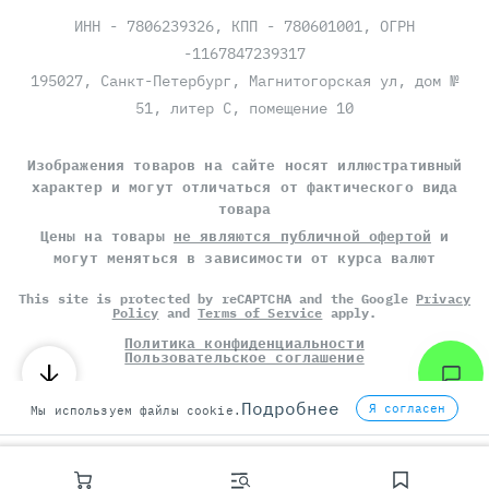
ИНН - 7806239326, КПП - 780601001, ОГРН
-1167847239317
195027, Санкт-Петербург, Магнитогорская ул, дом №
51, литер С, помещение 10
Изображения товаров на сайте носят иллюстративный
характер и могут отличаться от фактического вида
товара
Цены на товары
не являются публичной офертой
и
могут меняться в зависимости от курса валют
This site is protected by reCAPTCHA and the Google
Privacy
Policy
and
Terms of Service
apply.
Политика конфиденциальности
Пользовательское соглашение
©
СЕРВЕР МОЛЛ
, 2014-2026
Подробнее
Я согласен
Мы используем файлы cookie.