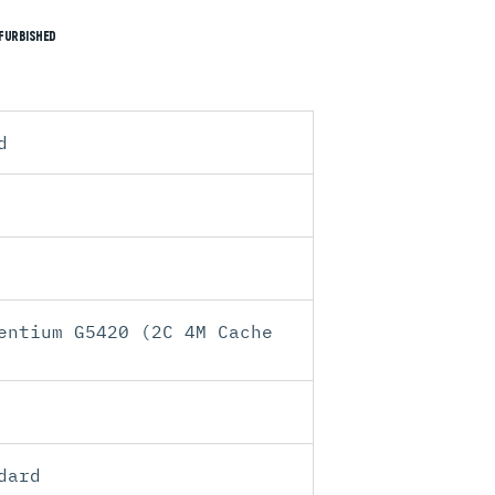
FURBISHED
d
entium G5420 (2C 4M Cache
dard