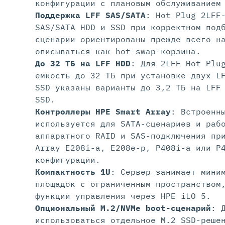
конфигурации с плановым обслуживанием
Поддержка LFF SAS/SATA
: Hot Plug 2LFF
SAS/SATA HDD и SSD при корректном под
сценарии ориентированы прежде всего н
описываться как hot-swap-корзина.
До 32 ТБ на LFF HDD
: Для 2LFF Hot Plu
емкость до 32 ТБ при установке двух L
SSD указаны варианты до 3,2 ТБ на LFF
SSD.
Контроллеры HPE Smart Array
: Встроенн
используется для SATA-сценариев и раб
аппаратного RAID и SAS-подключения пр
Array E208i-a, E208e-p, P408i-a или P
конфигурации.
Компактность 1U
: Сервер занимает мини
площадок с ограниченным пространством
функции управления через HPE iLO 5.
Опциональный M.2/NVMe boot-сценарий
: 
использоваться отдельное M.2 SSD-реше