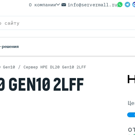
О компании
info@servermall.ru
-решения
/
0 Gen10
Сервер HPE DL20 Gen10 2LFF
ерверы
Бренды
0 GEN10
2LFF
Серверы
Серверы Lenovo
 Серверы
Серверы XFusion
йские Серверы
Серверы ASUS
Це
ерверы (Refurbished)
Серверы SUPERMICRO
 Серверы
Серверы NVIDIA
Серверы IBM
о
Серверы MSI