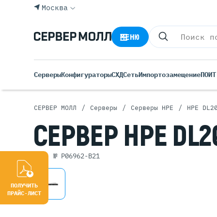
Москва
МЕНЮ
Серверы
Конфигураторы
СХД
Сеть
Импортозамещение
ПО
ИТ
/
/
/
СЕРВЕР МОЛЛ
Серверы
Серверы HPE
HPE DL2
Все С
СЕРВЕР
HPE DL2
Rack 
Tower
арт. № P06962-B21
Росси
Б/У С
Blade
ПОЛУЧИТЬ
ПРАЙС-ЛИСТ