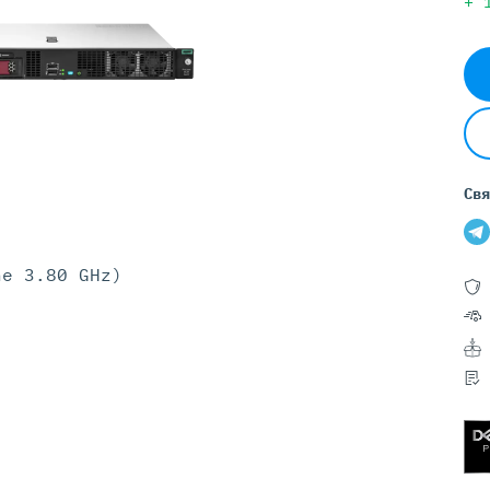
Серверы GIGABYTE
+
Серверы Huawei Atlas
ры DELL
Серверы HP
G17
HPE Gen12
G16
HPE Gen11
G15
HPE Gen10 Plus
Свя
G14
HPE Gen10
he 3.80 GHz)