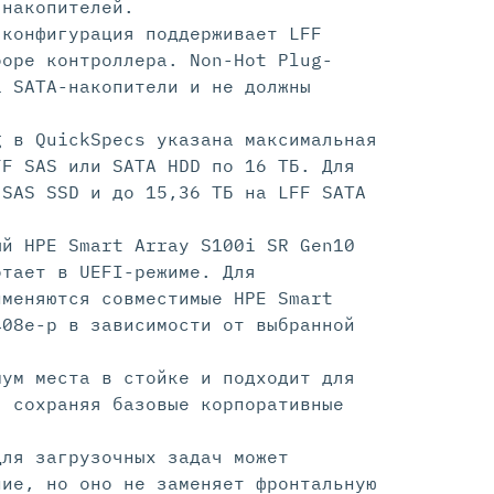
 накопителей.
-конфигурация поддерживает LFF
боре контроллера. Non-Hot Plug-
а SATA-накопители и не должны
g в QuickSpecs указана максимальная
FF SAS или SATA HDD по 16 ТБ. Для
 SAS SSD и до 15,36 ТБ на LFF SATA
ый HPE Smart Array S100i SR Gen10
отает в UEFI-режиме. Для
именяются совместимые HPE Smart
408e-p в зависимости от выбранной
мум места в стойке и подходит для
, сохраняя базовые корпоративные
Для загрузочных задач может
ние, но оно не заменяет фронтальную