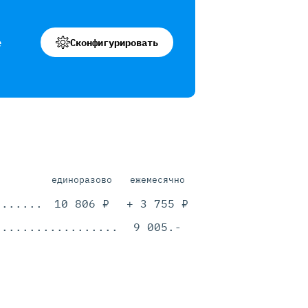
е
Сконфигурировать
единоразово
ежемесячно
.............................................
10 806 ₽
+ 3 755 ₽
.............................................
9 005.-