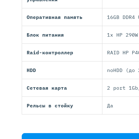
Оперативная память
16GB DDR4 
Блок питания
1x HP 290W
Raid-контроллер
RAID HP P4
HDD
noHDD (до 
Сетевая карта
2 port 1Gb
Рельсы в стойку
Да