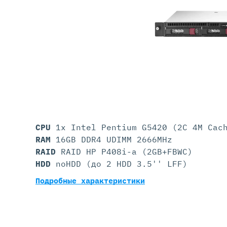
Серве
DELL 
DELL 
DELL 
DELL 
CPU
1x Intel Pentium G5420 (2C 4M Cac
RAM
16GB DDR4 UDIMM 2666MHz
RAID
RAID HP P408i-a (2GB+FBWC)
HDD
noHDD (до 2 HDD 3.5'' LFF)
Подробные характеристики