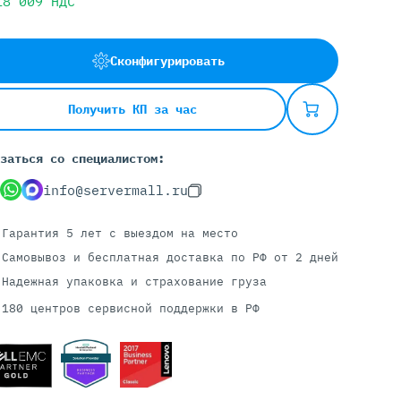
18 009
НДС
Сконфигурировать
Серверы С GPU
С GPU NVIDIA
Получить КП за час
С GPU AMD
С GPU Huawei Ascend
заться со специалистом:
С 2 GPU
С 4 GPU
info@servermall.ru
С 8 GPU
Гарантия 5 лет
с выездом на место
Самовывоз и бесплатная доставка
по РФ от 2 дней
Надежная упаковка и страхование груза
180 центров сервисной поддержки в РФ