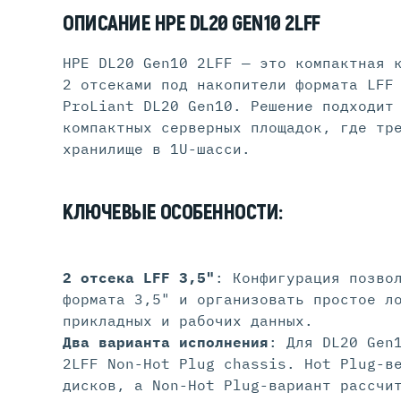
ОПИСАНИЕ HPE DL20 GEN10 2LFF
HPE DL20 Gen10 2LFF — это компактная 
2 отсеками под накопители формата LFF
ProLiant DL20 Gen10. Решение подходит
компактных серверных площадок, где тр
хранилище в 1U-шасси.
КЛЮЧЕВЫЕ ОСОБЕННОСТИ:
2 отсека LFF 3,5"
: Конфигурация позво
формата 3,5" и организовать простое л
прикладных и рабочих данных.
Два варианта исполнения
: Для DL20 Gen
2LFF Non-Hot Plug chassis. Hot Plug-в
дисков, а Non-Hot Plug-вариант рассчи