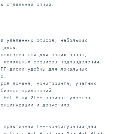
ак отдельная опция.
ля удаленных офисов, небольших
ощадок.
спользоваться для общих папок,
и локальных сервисов подразделения.
LFF-диски удобны для локальных
ых.
еров домена, мониторинга, учетных
 бизнес-приложений.
n-Hot Plug 2LFF-вариант уместен
конфигурации и допустимо
и практичная LFF-конфигурация для
я выбрать Hot Plug или Non-Hot Plug