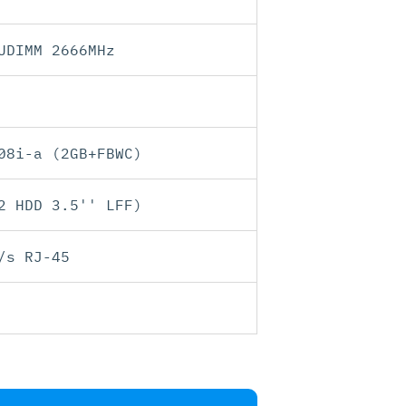
UDIMM 2666MHz
08i-a (2GB+FBWC)
2 HDD 3.5'' LFF)
/s RJ-45