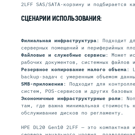
2LFF SAS/SATA-корзину и подбирается к
СЦЕНАРИИ ИСПОЛЬЗОВАНИЯ:
Филиальная инфраструктура
: Подходит д
серверных помещений и периферийных пл
Файловые и служебные сервисы
: Может и
рабочих документов, системных файлов 
Резервное копирование малого объема
: 
backup-задач с умеренным объемом данн
SMB-приложения
: Подходит для контролл
систем, POS-сервисов и других базовых
Экономичные инфраструктурные роли
: No
там, где важна минимальная стоимость 
обслуживание дисков по регламенту.
HPE DL20 Gen10 2LFF — это компактная 
сервера начального уровня, позволяюща