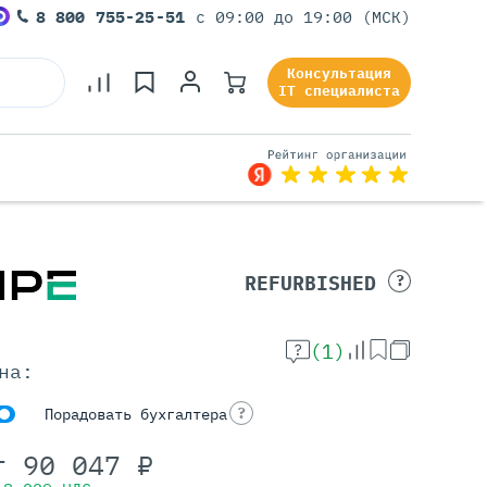
8 800 755-25-51
с 09:00 до 19:00 (МСК)
Консультация
IT специалиста
Серверы Под Задачи
REFURBISHED
?
Серверы Для 1С
Серверы Для Офиса
(1)
Серверы Для Виртуализации
на:
Серверы Для Видеонаблюдения
Серверы Для ИИ
?
Порадовать бухгалтера
т
90 047
₽