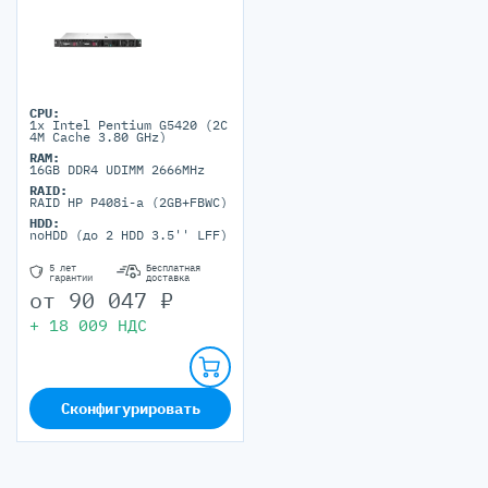
CPU:
1x Intel Pentium G5420 (2C
4M Cache 3.80 GHz)
RAM:
16GB DDR4 UDIMM 2666MHz
RAID:
RAID HP P408i-a (2GB+FBWC)
HDD:
noHDD (до 2 HDD 3.5'' LFF)
5 лет
Бесплатная
гарантии
доставка
от
90 047
₽
+
18 009
НДС
Сконфигурировать