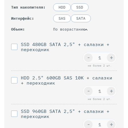
Тип накопителя
HDD
SSD
Интерфейс
SAS
SATA
По возрастанию
Объем
SSD 480GB SATA 2,5" + салазки +
переходник
-
+
не более 2 шт.
HDD 2.5" 600GB SAS 10K + салазки
+ переходник
-
+
не более 2 шт.
SSD 960GB SAТА 2,5" + салазки +
переходник
-
+