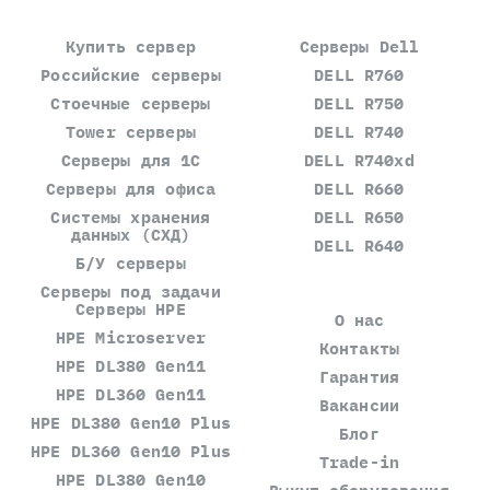
Купить сервер
Серверы Dell
Российские серверы
DELL R760
Стоечные серверы
DELL R750
Tower серверы
DELL R740
Серверы для 1С
DELL R740xd
Серверы для офиса
DELL R660
Системы хранения
DELL R650
данных (СХД)
DELL R640
Б/У серверы
Серверы под задачи
Серверы HPE
О нас
HPE Microserver
Контакты
HPE DL380 Gen11
Гарантия
HPE DL360 Gen11
Вакансии
HPE DL380 Gen10 Plus
Блог
HPE DL360 Gen10 Plus
Trade-in
HPE DL380 Gen10