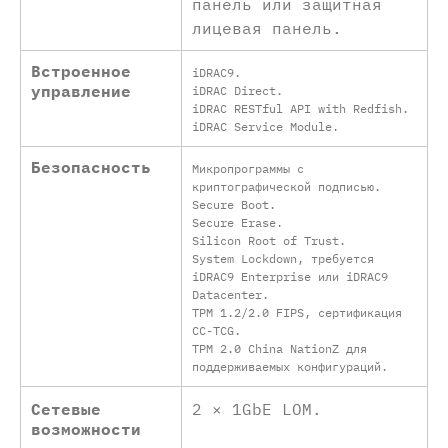
панель или защитная
лицевая панель.
Встроенное
iDRAC9.
управление
iDRAC Direct.
iDRAC RESTful API with Redfish.
iDRAC Service Module.
Безопасность
Микропрограммы с
криптографической подписью.
Secure Boot.
Secure Erase.
Silicon Root of Trust.
System Lockdown, требуется
iDRAC9 Enterprise или iDRAC9
Datacenter.
TPM 1.2/2.0 FIPS, сертификация
CC-TCG.
TPM 2.0 China NationZ для
поддерживаемых конфигураций.
Сетевые
2 × 1GbE LOM.
возможности