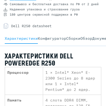
Самовывоз и бесплатная доставка
по РФ от 2 дней
Надежная упаковка и страхование груза
180 центров сервисной поддержки в РФ
Dell R250 datasheet
Характеристики
Конфигуратор
Cборки
Обзор
Докум
ХАРАКТЕРИСТИКИ DELL
POWEREDGE R250
Процессор
1 × Intel® Xeon® E-
2300 Series до 8 ядер
или 1 × Intel®
Pentium® до 2 ядер.
Память
4 слота DDR4 DIMM,
поддержка до 128 ГБ