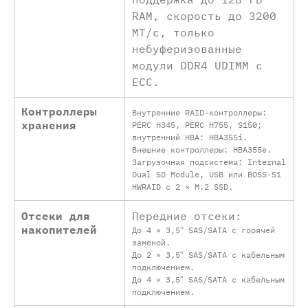
RAM, скорость до 3200
MT/с, только
небуферизованные
модули DDR4 UDIMM с
ECC.
Контроллеры
Внутренние RAID-контроллеры:
хранения
PERC H345, PERC H755, S150;
внутренний HBA: HBA355i.
Внешние контроллеры: HBA355e.
Загрузочная подсистема: Internal
Dual SD Module, USB или BOSS-S1
HWRAID с 2 × M.2 SSD.
Отсеки для
Передние отсеки:
накопителей
До 4 × 3,5″ SAS/SATA с горячей
заменой.
До 2 × 3,5″ SAS/SATA с кабельным
подключением.
До 4 × 3,5″ SAS/SATA с кабельным
подключением.