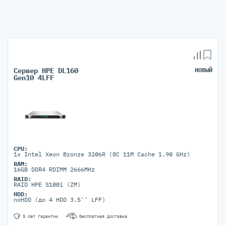
Сервер HPE DL160
НОВЫЙ
Gen10 4LFF
CPU:
1x Intel Xeon Bronze 3206R (8C 11M Cache 1.90 GHz)
RAM:
16GB DDR4 RDIMM 2666MHz
RAID:
RAID HPE S100i (ZM)
HDD:
noHDD (до 4 HDD 3.5'' LFF)
5 лет гарантии
Бесплатная доставка