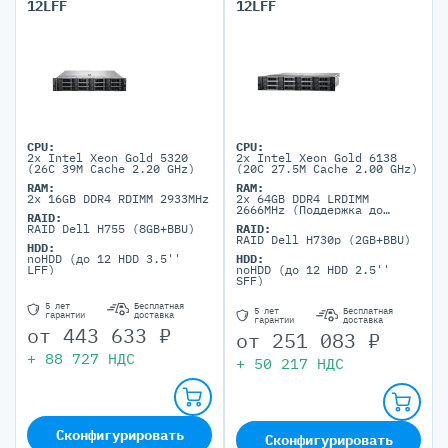
12LFF
12LFF
CPU:
CPU:
2x Intel Xeon Gold 5320
2x Intel Xeon Gold 6138
(26C 39M Cache 2.20 GHz)
(20C 27.5M Cache 2.00 GHz)
RAM:
RAM:
2x 16GB DDR4 RDIMM 2933MHz
2x 64GB DDR4 LRDIMM
2666MHz (Поддержка до
RAID:
3072GB максимально, 24
RAID Dell H755 (8GB+BBU)
RAID:
DIMM портов)
RAID Dell H730p (2GB+BBU)
HDD:
noHDD (до 12 HDD 3.5''
HDD:
LFF)
noHDD (до 12 HDD 2.5''
SFF)
5 лет
Бесплатная
5 лет
Бесплатная
гарантии
доставка
гарантии
доставка
от
443 633
₽
от
251 083
₽
+
88 727
НДС
+
50 217
НДС
Сконфигурировать
Сконфигурировать