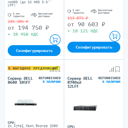
noHDD (до 12 HDD 3.5''
LFF)
5 лет
Бесплатная
гарантии
доставка
5 лет
Бесплатная
гарантии
доставка
113 073 ₽
245 385 ₽
от
90 603
₽
от
194 750
₽
+
18 121
НДС
+
38 950
НДС
Сконфигурировать
Сконфигурировать
% ВЫГОДНОЕ ПРЕДЛОЖЕНИЕ
Сервер DELL
REFURBISHED
Сервер DELL
REFURBISHED
В НАЛИЧИИ
В НАЛИЧИИ
R640 10SFF
R740xd
12LFF
CPU:
2x Intel Xeon Bronze 3204
CPU: