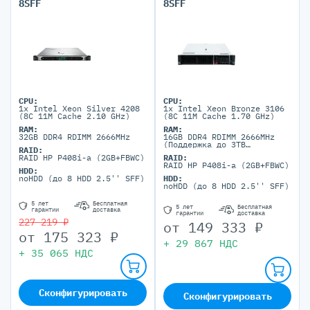
8SFF
8SFF
CPU:
CPU:
1x Intel Xeon Silver 4208
1x Intel Xeon Bronze 3106
(8C 11M Cache 2.10 GHz)
(8C 11M Cache 1.70 GHz)
RAM:
RAM:
32GB DDR4 RDIMM 2666MHz
16GB DDR4 RDIMM 2666MHz
(Поддержка до 3TB
RAID:
максимально, 24 DIMM
RAID HP P408i-a (2GB+FBWC)
RAID:
портов)
RAID HP P408i-a (2GB+FBWC)
HDD:
noHDD (до 8 HDD 2.5'' SFF)
HDD:
noHDD (до 8 HDD 2.5'' SFF)
5 лет
Бесплатная
5 лет
Бесплатная
гарантии
доставка
гарантии
доставка
227 219 ₽
от
149 333
₽
от
175 323
₽
+
29 867
НДС
+
35 065
НДС
Сконфигурировать
Сконфигурировать