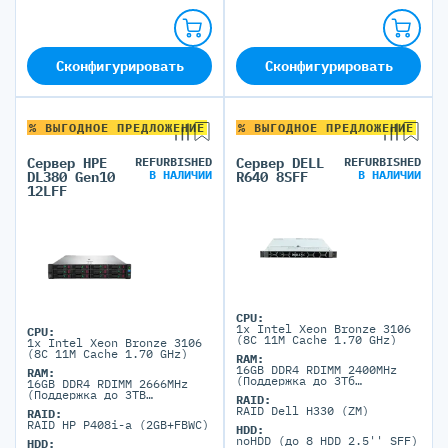
Сконфигурировать
Сконфигурировать
% ВЫГОДНОЕ ПРЕДЛОЖЕНИЕ
% ВЫГОДНОЕ ПРЕДЛОЖЕНИЕ
Сервер HPE
REFURBISHED
Сервер DELL
REFURBISHED
В НАЛИЧИИ
В НАЛИЧИИ
DL380 Gen10
R640 8SFF
12LFF
CPU:
1x Intel Xeon Bronze 3106
CPU:
(8C 11M Cache 1.70 GHz)
1x Intel Xeon Bronze 3106
(8C 11M Cache 1.70 GHz)
RAM:
16GB DDR4 RDIMM 2400MHz
RAM:
(Поддержка до 3Тб
16GB DDR4 RDIMM 2666MHz
максимально, 24 DIMM
(Поддержка до 3TB
RAID:
портов)
максимально, 24 DIMM
RAID Dell H330 (ZM)
RAID:
портов)
RAID HP P408i-a (2GB+FBWC)
HDD:
noHDD (до 8 HDD 2.5'' SFF)
HDD: