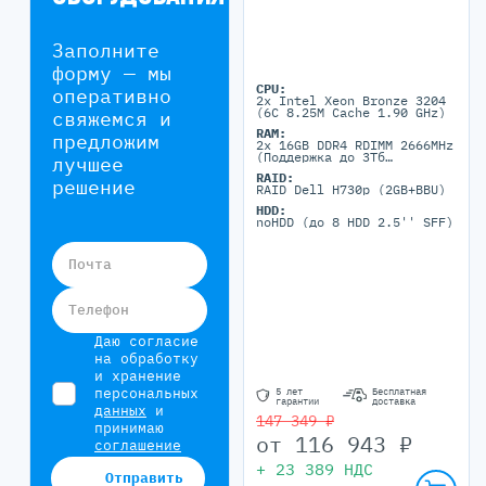
Заполните
форму — мы
CPU:
оперативно
2x Intel Xeon Bronze 3204
(6C 8.25M Cache 1.90 GHz)
свяжемся и
RAM:
предложим
2x 16GB DDR4 RDIMM 2666MHz
(Поддержка до 3Тб
лучшее
максимально, 24 DIMM
RAID:
портов)
решение
RAID Dell H730p (2GB+BBU)
HDD:
noHDD (до 8 HDD 2.5'' SFF)
Почта
Телефон
Даю согласие
на обработку
и хранение
персональных
5 лет
Бесплатная
гарантии
доставка
данных
и
147 349 ₽
принимаю
от
116 943
₽
соглашение
+
23 389
НДС
Отправить