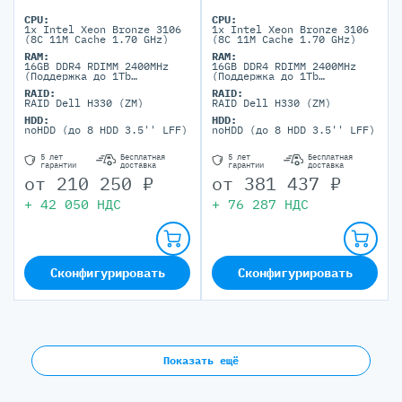
CPU:
CPU:
1x Intel Xeon Bronze 3106
1x Intel Xeon Bronze 3106
(8C 11M Cache 1.70 GHz)
(8C 11M Cache 1.70 GHz)
RAM:
RAM:
16GB DDR4 RDIMM 2400MHz
16GB DDR4 RDIMM 2400MHz
(Поддержка до 1Tb
(Поддержка до 1Tb
максимально, 16 RDIMM
максимально, 16 RDIMM
RAID:
RAID:
портов)
портов)
RAID Dell H330 (ZM)
RAID Dell H330 (ZM)
HDD:
HDD:
noHDD (до 8 HDD 3.5'' LFF)
noHDD (до 8 HDD 3.5'' LFF)
5 лет
Бесплатная
5 лет
Бесплатная
гарантии
доставка
гарантии
доставка
от
210 250
₽
от
381 437
₽
+
42 050
НДС
+
76 287
НДС
Сконфигурировать
Сконфигурировать
Показать ещё