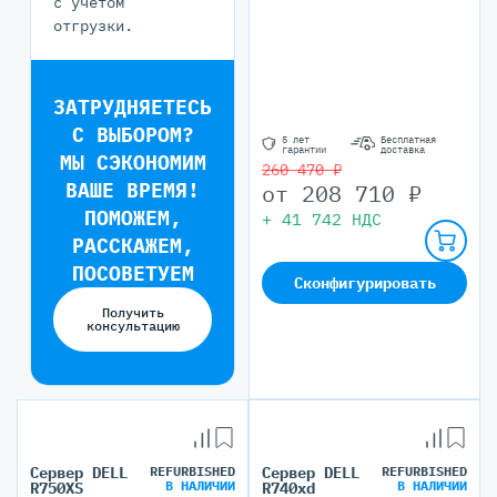
с учётом
отгрузки.
ЗАТРУДНЯЕТЕСЬ
С ВЫБОРОМ?
5 лет
Бесплатная
гарантии
доставка
МЫ СЭКОНОМИМ
260 470 ₽
ВАШЕ ВРЕМЯ!
от
208 710
₽
ПОМОЖЕМ,
+
41 742
НДС
РАССКАЖЕМ,
ПОСОВЕТУЕМ
Сконфигурировать
Получить
консультацию
Сервер DELL
REFURBISHED
Сервер DELL
REFURBISHED
В НАЛИЧИИ
В НАЛИЧИИ
R750XS
R740xd