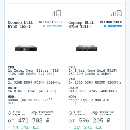
Сервер DELL
REFURBISHED
Сервер DELL
REFURBISHED
В НАЛИЧИИ
В НАЛИЧИИ
R750 16SFF
R750 12LFF
CPU:
CPU:
2x Intel Xeon Silver 4310
2x Intel Xeon Gold 5315Y
(12C 18M Cache 2.1 GHz)
(8C 12M Cache 3.2GHz)
RAM:
RAM:
2x 32GB DDR4 RDIMM 3200MHz
2x 16GB DDR4 RDIMM 3200MHz
RAID:
RAID:
RAID Dell H745 (4GB+BBU)
RAID Dell H745 (4GB+BBU)
HDD:
HDD:
noHDD (до 16 HDD 2.5''
noHDD (до 12 HDD 3.5''
SFF)
LFF)
5 лет
Бесплатная
5 лет
Бесплатная
гарантии
доставка
гарантии
доставка
от
471 708
₽
от
596 205
₽
+
94 342
НДС
+
119 241
НДС