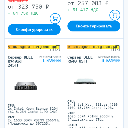
411 810 ₽
от
257 083
₽
от
323 750
₽
+
51 417
НДС
+
64 750
НДС
Сконфигурировать
Сконфигурировать
% ВЫГОДНОЕ ПРЕДЛОЖЕНИЕ
% ВЫГОДНОЕ ПРЕДЛОЖЕНИЕ
Сервер DELL
REFURBISHED
Сервер DELL
REFURBISHED
В НАЛИЧИИ
В НАЛИЧИИ
R740xd
R640 8SFF
24SFF
CPU:
2x Intel Xeon Silver 4210
CPU:
(10C 13.75M Cache 2.20
2x Intel Xeon Bronze 3204
GHz)
(6C 8.25M Cache 1.90 GHz)
RAM:
16GB DDR4 RDIMM 2666MHz
RAM:
(Поддержка до 3Тб
2x 16GB DDR4 RDIMM 2666MHz
максимально, 24 DIMM
(Поддержка до 3072GB
RAID:
портов)
максимально, 24 DIMM
RAID Dell H730p (2GB+BBU)