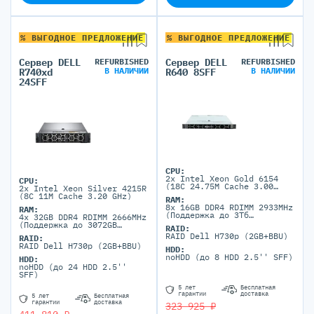
% ВЫГОДНОЕ ПРЕДЛОЖЕНИЕ
% ВЫГОДНОЕ ПРЕДЛОЖЕНИЕ
Сервер DELL
REFURBISHED
Сервер DELL
REFURBISHED
В НАЛИЧИИ
В НАЛИЧИИ
R740xd
R640 8SFF
24SFF
CPU:
2x Intel Xeon Gold 6154
CPU:
(18C 24.75M Cache 3.00
2x Intel Xeon Silver 4215R
GHz)
(8C 11M Cache 3.20 GHz)
RAM:
8x 16GB DDR4 RDIMM 2933MHz
RAM:
(Поддержка до 3Тб
4x 32GB DDR4 RDIMM 2666MHz
максимально, 24 DIMM
(Поддержка до 3072GB
RAID:
портов)
максимально, 24 DIMM
RAID Dell H730p (2GB+BBU)
RAID:
портов)
RAID Dell H730p (2GB+BBU)
HDD:
noHDD (до 8 HDD 2.5'' SFF)
HDD:
noHDD (до 24 HDD 2.5''
SFF)
5 лет
Бесплатная
гарантии
доставка
5 лет
Бесплатная
гарантии
доставка
323 925 ₽