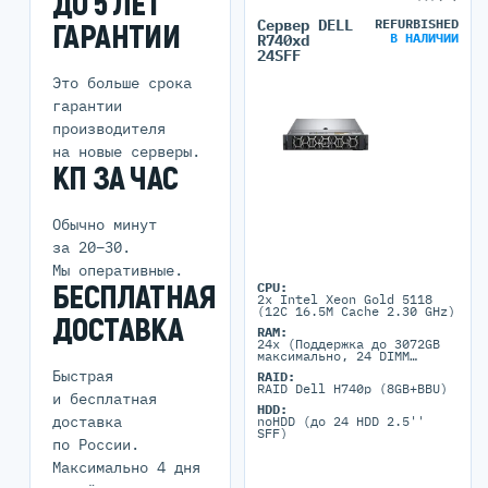
ДО 5 ЛЕТ
Сервер DELL
REFURBISHED
ГАРАНТИИ
В НАЛИЧИИ
R740xd
24SFF
Это больше срока
гарантии
производителя
на новые серверы.
КП ЗА ЧАС
Обычно минут
за 20–30.
Мы оперативные.
БЕСПЛАТНАЯ
CPU:
2x Intel Xeon Gold 5118
(12C 16.5M Cache 2.30 GHz)
ДОСТАВКА
RAM:
24x (Поддержка до 3072GB
максимально, 24 DIMM
портов)
Быстрая
RAID:
RAID Dell H740p (8GB+BBU)
и бесплатная
HDD:
доставка
noHDD (до 24 HDD 2.5''
SFF)
по России.
Максимально 4 дня