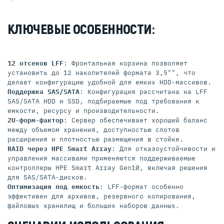
КЛЮЧЕВЫЕ ОСОБЕННОСТИ:
12 отсеков LFF
: Фронтальная корзина позволяет
установить до 12 накопителей формата 3,5"", что
делает конфигурацию удобной для емких HDD-массивов.
Поддержка SAS/SATA
: Конфигурация рассчитана на LFF
SAS/SATA HDD и SSD, подбираемые под требования к
емкости, ресурсу и производительности.
2U-форм-фактор
: Сервер обеспечивает хороший баланс
между объемом хранения, доступностью слотов
расширения и плотностью размещения в стойке.
RAID через HPE Smart Array
: Для отказоустойчивости и
управления массивами применяются поддерживаемые
контроллеры HPE Smart Array Gen10, включая решения
для SAS/SATA-дисков.
Оптимизация под емкость
: LFF-формат особенно
эффективен для архивов, резервного копирования,
файловых хранилищ и больших наборов данных.