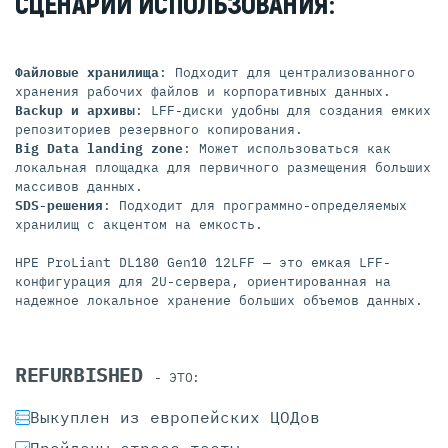
СЦЕНАРИИ ИСПОЛЬЗОВАНИЯ:
Файловые хранилища
: Подходит для централизованного
хранения рабочих файлов и корпоративных данных.
Backup и архивы
: LFF-диски удобны для создания емких
репозиториев резервного копирования.
Big Data landing zone
: Может использоваться как
локальная площадка для первичного размещения больших
массивов данных.
SDS-решения
: Подходит для программно-определяемых
хранилищ с акцентом на емкость.
HPE ProLiant DL180 Gen10 12LFF — это емкая LFF-
конфигурация для 2U-сервера, ориентированная на
надежное локальное хранение больших объемов данных.
REFURBISHED
- ЭТО:
Выкуплен из европейских ЦОДов