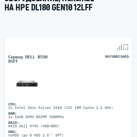
НА HPE DL180 GEN10 12LFF
Сервер DELL R550
REFURBISHED
8SFF
CPU:
2x Intel Xeon Silver 4310 (12C 18M Cache 2.1 GHz)
RAM:
2x 16GB DDR4 RDIMM 3200MHz
RAID:
RAID Dell H745 (4GB+BBU)
HDD:
noHDD (до 8 HDD 2.5'' SFF)