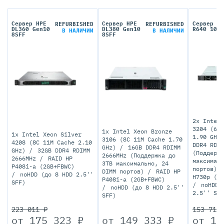
Сервер HPE
Сервер HPE
Сервер DE
REFURBISHED
REFURBISHED
DL360 Gen10
DL380 Gen10
R640 10SF
В НАЛИЧИИ
В НАЛИЧИИ
8SFF
8SFF
2x Intel 
3204 (6C 
1x Intel Xeon Bronze
1x Intel Xeon Silver
1.90 GHz
3106 (8C 11M Cache 1.70
4208 (8C 11M Cache 2.10
DDR4 RDIM
GHz)
16GB DDR4 RDIMM
GHz)
32GB DDR4 RDIMM
(Поддержк
2666MHz (Поддержка до
2666MHz
RAID HP
максималь
3TB максимально, 24
P408i-a (2GB+FBWC)
портов)
DIMM портов)
RAID HP
noHDD (до 8 HDD 2.5''
H730p (2G
P408i-a (2GB+FBWC)
SFF)
noHDD 
noHDD (до 8 HDD 2.5''
2.5'' SFF
SFF)
223 011 ₽
153 719
от
175 323
₽
от
149 333
₽
от
11