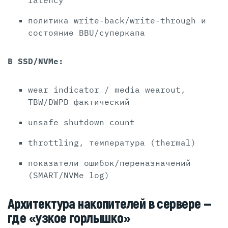
latency
политика write-back/write-through и
состояние BBU/суперкапа
В SSD/NVMe:
wear indicator / media wearout,
TBW/DWPD фактический
unsafe shutdown count
throttling, температура (thermal)
показатели ошибок/переназначений
(SMART/NVMe log)
Архитектура накопителей в сервере —
где «узкое горлышко»