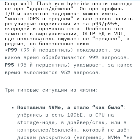
Спор «all-flash или hybrid» почти никогда
не про “дорого/дёшево”. Он про профиль
I/O и качество задержек: можно иметь
“много IOPS в среднем” и всё равно ловить
регулярные подвисания из-за p99/p95*,
очередей и промахов кеша. Особенно это
заметно в виртуализации, OLTP-БД и VDI,
где пользователь ощущает не “среднее”, а
редкие, но болезненные пики.
*
P99
(99-й перцентиль) показывает, за
какое время обрабатываются 99% запросов.
P95
(95-й перцентиль) указывает, за какое
время выполняются 95% запросов.
Три типовые ситуации из жизни:
Поставили NVMe, а стало “как было”
:
упёрлись в сеть 10GbE, в CPU на
storage-ноде, в драйвер/стек, или в
контроллер/бэкплейн, который не даёт
дискам раскрыться (например, NVMe “на