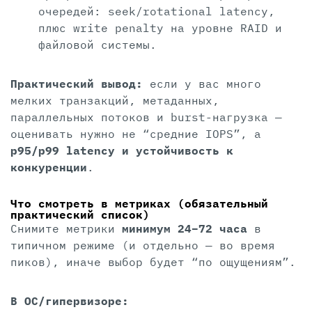
очередей: seek/rotational latency,
плюс write penalty на уровне RAID и
файловой системы.
Практический вывод:
если у вас много
мелких транзакций, метаданных,
параллельных потоков и burst-нагрузка —
оценивать нужно не “средние IOPS”, а
p95/p99 latency и устойчивость к
конкуренции
.
Что смотреть в метриках (обязательный
практический список)
Снимите метрики
минимум 24–72 часа
в
типичном режиме (и отдельно — во время
пиков), иначе выбор будет “по ощущениям”.
В ОС/гипервизоре: