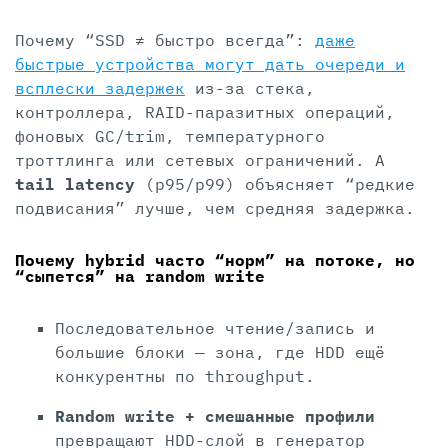
Почему “SSD ≠ быстро всегда”:
даже
быстрые устройства могут дать очереди и
всплески задержек
из-за стека,
контроллера, RAID-паразитных операций,
фоновых GC/trim, температурного
троттлинга или сетевых ограничений. А
tail latency
(p95/p99) объясняет “редкие
подвисания” лучше, чем средняя задержка.
Почему hybrid часто “норм” на потоке, но
“сыпется” на random write
Последовательное чтение/запись и
большие блоки — зона, где HDD ещё
конкурентны по throughput.
Random write + смешанные профили
превращают HDD-слой в генератор