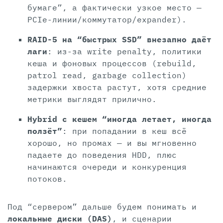
бумаге”, а фактически узкое место —
PCIe-линии/коммутатор/expander).
RAID-5 на “быстрых SSD” внезапно даёт
лаги
: из-за write penalty, политики
кеша и фоновых процессов (rebuild,
patrol read, garbage collection)
задержки хвоста растут, хотя средние
метрики выглядят прилично.
Hybrid с кешем “иногда летает, иногда
ползёт”
: при попадании в кеш всё
хорошо, но промах — и вы мгновенно
падаете до поведения HDD, плюс
начинаются очереди и конкуренция
потоков.
Под “сервером” дальше будем понимать и
локальные диски (DAS)
, и сценарии