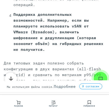
операций.
Поддержка дополнительных
возможностей. Например, если вы
планируете использовать vSAN от
VMware (Broadcom), включить
шифрование и дедупликацию (которая
экономит объём) на гибридных решениях
не получится.
Для типовых задач полезно собрать
конфигурацию в двух вариантах (all-flash
и hybrid) и сравнить по метрикам p95/p99
на пилоте — так проще защитить выбор
Подробнее
перед бизнесом.
Я согласен
Мы используем файлы cookie.
Надёжность, отказоустойчивость и
обслуживание
Корзина
Каталог
Избранное