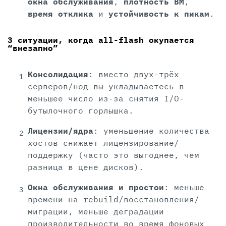
окна обслуживания
,
плотность ВМ
,
время отклика
и
устойчивость к пикам
.
3 ситуации, когда all-flash окупается
“внезапно”
Консолидация
: вместо двух-трёх
серверов/нод вы укладываетесь в
меньшее число из-за снятия I/O-
бутылочного горлышка.
Лицензии/ядра
: уменьшение количества
хостов снижает лицензирование/
поддержку (часто это выгоднее, чем
разница в цене дисков).
Окна обслуживания и простои
: меньше
времени на rebuild/восстановления/
миграции, меньше деградации
производительности во время фоновых