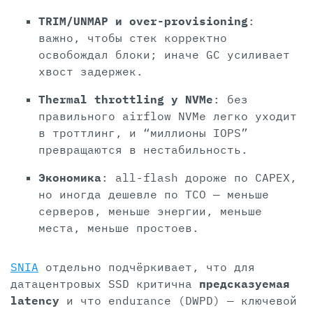
TRIM/UNMAP и over-provisioning
:
важно, чтобы стек корректно
освобождал блоки; иначе GC усиливает
хвост задержек.
Thermal throttling у NVMe
: без
правильного airflow NVMe легко уходит
в троттлинг, и “миллионы IOPS”
превращаются в нестабильность.
Экономика
: all-flash дороже по CAPEX,
но иногда дешевле по TCO — меньше
серверов, меньше энергии, меньше
места, меньше простоев.
SNIA
отдельно подчёркивает, что для
датацентровых SSD критична
предсказуемая
latency
и что endurance (DWPD) — ключевой