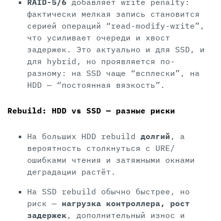
RAID-5/6
добавляет write penalty:
фактически мелкая запись становится
серией операций “read-modify-write”,
что усиливает очереди и хвост
задержек. Это актуально и для SSD, и
для hybrid, но проявляется по-
разному: на SSD чаще “всплески”, на
HDD — “постоянная вязкость”.
Rebuild: HDD vs SSD — разные риски
На больших HDD rebuild
долгий
, а
вероятность столкнуться с URE/
ошибками чтения и затяжными окнами
деградации растёт.
На SSD rebuild обычно быстрее, но
риск —
нагрузка контроллера, рост
задержек
, дополнительный износ и