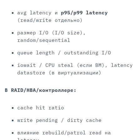
avg latency и
p95/p99 latency
(read/write отдельно)
размер I/O (I/O size),
random/sequential
queue length / outstanding I/O
iowait / CPU steal (если ВМ), latency
datastore (в виртуализации)
В RAID/HBA/контроллере:
cache hit ratio
write pending / dirty cache
влияние rebuild/patrol read на