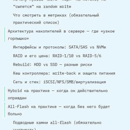
“сыпется” на random write
Что смотреть в метриках (обязательный
практический список)
Архитектура накопителей в сервере — где «узкое
горлышко»
Интерфейсы и протоколы: SATA/SAS vs NVMe
RAID и его цена: RAID-1/10 vs RAID-5/6
Rebuild: HDD vs SSD — разные риски
Кеш контроллера: write-back и защита питания
Сеть и стек: iSCSI/NFS/SMB/виртуализация
Hybrid на практике — когда он действительно
оправдан
All-Flash на практике — когда без него будет
больно
Подводные камни all-flash (обязательно
учитывать)