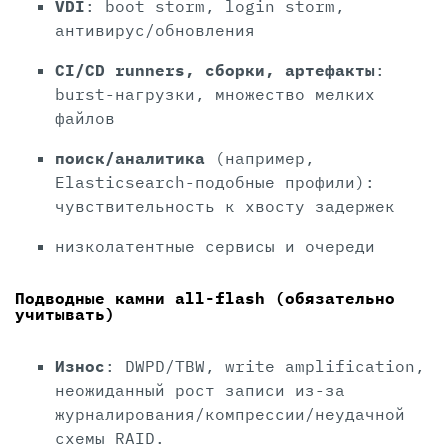
VDI
: boot storm, login storm,
антивирус/обновления
CI/CD runners, сборки, артефакты
:
burst-нагрузки, множество мелких
файлов
поиск/аналитика
(например,
Elasticsearch-подобные профили):
чувствительность к хвосту задержек
низколатентные сервисы и очереди
Подводные камни all-flash (обязательно
учитывать)
Износ
: DWPD/TBW, write amplification,
неожиданный рост записи из-за
журналирования/компрессии/неудачной
схемы RAID.