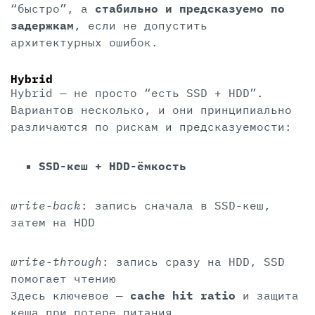
“быстро”, а
стабильно и предсказуемо по
задержкам
, если не допустить
архитектурных ошибок.
Hybrid
Hybrid — не просто “есть SSD + HDD”.
Вариантов несколько, и они принципиально
различаются по рискам и предсказуемости:
SSD-кеш + HDD-ёмкость
write-back
: запись сначала в SSD-кеш,
затем на HDD
write-through
: запись сразу на HDD, SSD
помогает чтению
Здесь ключевое —
cache hit ratio
и защита
кеша при потере питания.