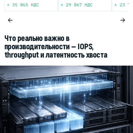
+
35 065
НДС
+
29 867
НДС
+
23 72
Что реально важно в
производительности — IOPS,
throughput и латентность хвоста