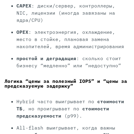
CAPEX
: диски/сервер, контроллеры,
NIC, лицензии (иногда завязаны на
ядра/CPU)
OPEX
: электроэнергия, охлаждение,
место в стойке, плановая замена
накопителей, время администрирования
простой и деградация
: сколько стоит
бизнесу “медленно” или “недоступно”
Логика “цены за полезный IOPS” и “цены за
предсказуемую задержку”
Hybrid часто выигрывает по
стоимости
ТБ
, но проигрывает по
стоимости
предсказуемости
(p99).
All-flash выигрывает, когда важны