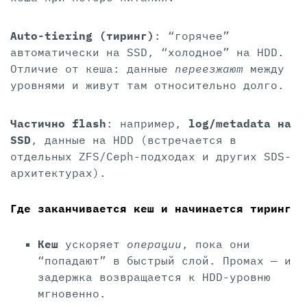
Auto-tiering (тиринг)
: “горячее”
автоматически на SSD, “холодное” на HDD.
Отличие от кеша: данные
переезжают
между
уровнями и живут там относительно долго.
Частично flash
: например,
log/metadata на
SSD
, данные на HDD (встречается в
отдельных ZFS/Ceph-подходах и других SDS-
архитектурах).
Где заканчивается кеш и начинается тиринг
Кеш
ускоряет
операции
, пока они
“попадают” в быстрый слой. Промах — и
задержка возвращается к HDD-уровню
мгновенно.