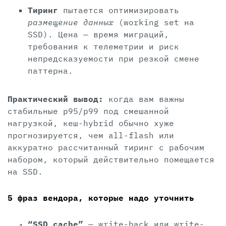
Тиринг
пытается оптимизировать
размещение данных
(working set на
SSD). Цена — время миграций,
требования к телеметрии и риск
непредсказуемости при резкой смене
паттерна.
Практический вывод:
когда вам важны
стабильные p95/p99 под смешанной
нагрузкой, кеш-hybrid обычно хуже
прогнозируется, чем all-flash или
аккуратно рассчитанный тиринг с рабочим
набором, который действительно помещается
на SSD.
5 фраз вендора, которые надо уточнить
“SSD cache”
— write-back или write-