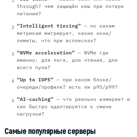
through? чем защищён кеш при потере
питания?
“Intelligent tiering”
— по каким
метрикам мигрирует, какие окна/
лимиты, что при всплесках?
“NVMe acceleration”
— NVMe где
именно: для лога, для чтения, для
всего пула?
“Up to IOPS”
— при каком блоке/
очереди/профиле? есть ли p95/p99?
“AI-caching”
— что реально измеряет и
как быстро адаптируется к смене
нагрузки?
Самые популярные серверы