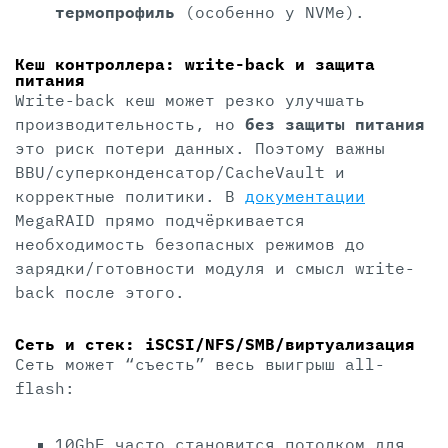
термопрофиль
(особенно у NVMe).
Кеш контроллера: write-back и защита
питания
Write-back кеш может резко улучшать
производительность, но
без защиты питания
это риск потери данных. Поэтому важны
BBU/суперконденсатор/CacheVault и
корректные политики. В
документации
MegaRAID прямо подчёркивается
необходимость безопасных режимов до
зарядки/готовности модуля и смысл write-
back после этого.
Сеть и стек: iSCSI/NFS/SMB/виртуализация
Сеть может “съесть” весь выигрыш all-
flash:
10GbE часто становится потолком для