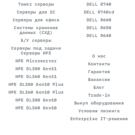
Tower серверы
DELL R740
Серверы для 1С
DELL R740xd
Серверы для офиса
DELL R660
Системы хранения
DELL R650
данных (СХД)
DELL R640
Б/У серверы
Серверы под задачи
Серверы HPE
О нас
HPE Microserver
Контакты
HPE DL380 Gen11
Гарантия
HPE DL360 Gen11
Вакансии
HPE DL380 Gen10 Plus
Блог
HPE DL360 Gen10 Plus
Trade-in
HPE DL380 Gen10
Выкуп оборудования
HPE DL360 Gen10
Условия лизинга
Enterprise IT-решения