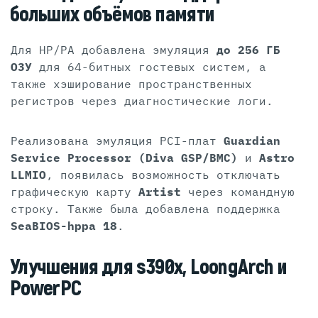
больших объёмов памяти
Для HP/PA добавлена эмуляция
до 256 ГБ
ОЗУ
для 64-битных гостевых систем, а
также хэширование пространственных
регистров через диагностические логи.
Реализована эмуляция PCI-плат
Guardian
Service Processor (Diva GSP/BMC)
и
Astro
LLMIO
, появилась возможность отключать
графическую карту
Artist
через командную
строку. Также была добавлена поддержка
SeaBIOS-hppa 18
.
Улучшения для s390x, LoongArch и
PowerPC