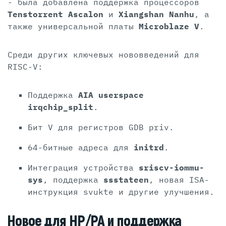
- была добавлена поддержка процессоров
Tenstorrent Ascalon
и
Xiangshan Nanhu
, а
также универсальной платы
Microblaze V
.
Среди других ключевых нововведений для
RISC-V:
Поддержка
AIA userspace
irqchip_split
.
Бит V для регистров GDB priv.
64-битные адреса для
initrd
.
Интеграция устройства
sriscv-iommu-
sys
, поддержка
ssstateen
, новая ISA-
инструкция svukte и другие улучшения.
Новое для HP/PA и поддержка