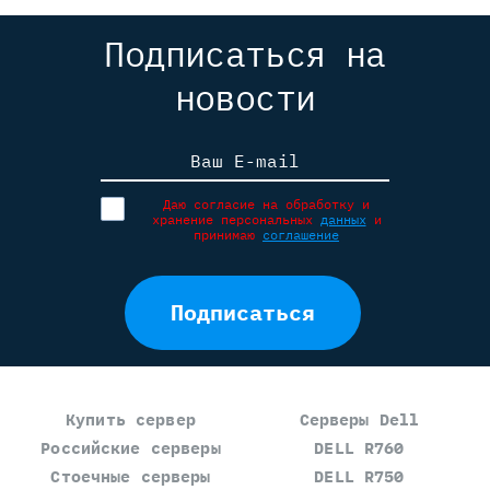
Подписаться на
новости
Ваш E-mail
Даю согласие на обработку и
хранение персональных
данных
и
принимаю
соглашение
Подписаться
Купить сервер
Серверы Dell
Российские серверы
DELL R760
Стоечные серверы
DELL R750