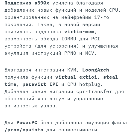
Поддержка s390x
усилена благодаря
добавлению новых функций и моделей CPU,
ориентированных на мейнфреймы 17-го
поколения. Также, в новой версии
появилась поддержка
virtio-mem
,
возможность обхода IOMMU для PCI-
устройств (для ускорения) и улучшенная
эмуляция инструкций PPNO и MCV.
Благодаря интеграции KVM,
LoongArch
получила функции
virtual extioi, steal
time, paravirt IPI
и CPU hotplug.
Добавлен режим миграции cpr-transfer для
обновлений «на лету» и управление
активностью узлов.
Для
PowerPC
была добавлена эмуляция файла
/proc/cpuinfo
для совместимости.