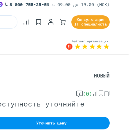
8 800 755-25-51
с 09:00 до 19:00 (МСК)
Консультация
IT специалиста
Серверы Под Задачи
НОВЫЙ
Серверы Для 1С
Серверы Для Офиса
(0)
Серверы Для Виртуализации
оступность уточняйте
Серверы Для Видеонаблюдения
Серверы Для ИИ
Уточнить цену