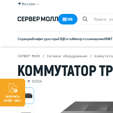
Москва
МЕНЮ
Серверы
Конфигураторы
СХД
Сеть
Импортозамещение
ПО
ИТ
/
/
СЕРВЕР МОЛЛ
Сетевое оборудование
Коммутато
Все С
КОММУТАТОР
TP
Rack 
Tower
арт. № 53216
Росси
Б/У С
Blade
ПОЛУЧИТЬ
ПРАЙС-ЛИСТ