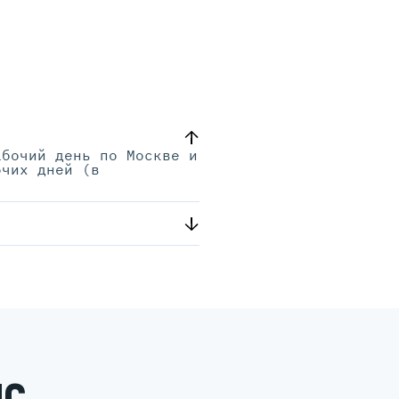
абочий день по Москве и
очих дней (в
.