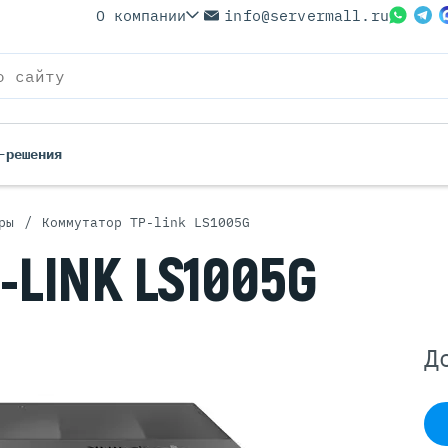
О компании
info@servermall.ru
-решения
/
ры
Коммутатор TP-link LS1005G
ерверы
Бренды
-LINK
LS1005G
Серверы
Серверы Lenovo
 Серверы
Серверы XFusion
йские Серверы
Серверы ASUS
Д
ерверы (Refurbished)
Серверы SUPERMICRO
 Серверы
Серверы NVIDIA
Серверы IBM
Серверы MSI