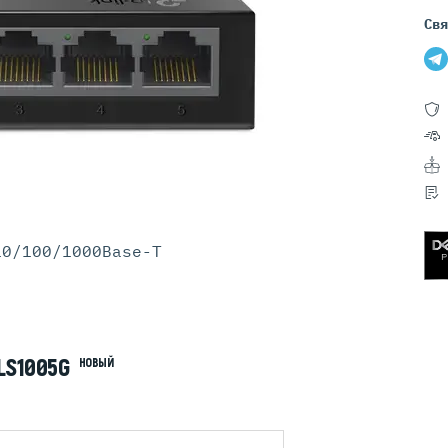
Серверы GIGABYTE
Серверы Huawei Atlas
Свя
ры DELL
Серверы HP
G17
HPE Gen12
G16
HPE Gen11
G15
HPE Gen10 Plus
G14
HPE Gen10
10/100/1000Base-T
LS1005G
НОВЫЙ