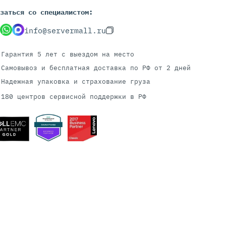
заться со специалистом:
info@servermall.ru
Серверы С GPU
С GPU NVIDIA
Гарантия 5 лет
с выездом на место
С GPU AMD
Самовывоз и бесплатная доставка
по РФ от 2 дней
С GPU Huawei Ascend
Надежная упаковка и страхование груза
С 2 GPU
180 центров сервисной поддержки в РФ
С 4 GPU
С 8 GPU