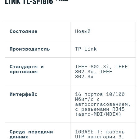
LINK TL-SF1016
Состояние
Новый
Производитель
TP-link
Стандарты и
IEEE 802.3i, IEEE
протоколы
802.3u, IEEE
802.3x
Интерфейс
16 портов 10/100
Мбит/с с
автосогласованием,
с разьемами RJ45
(авто-MDI/MDIX)
Среда передачи
10BASE-T: кабель
данных
UTP категории 3,