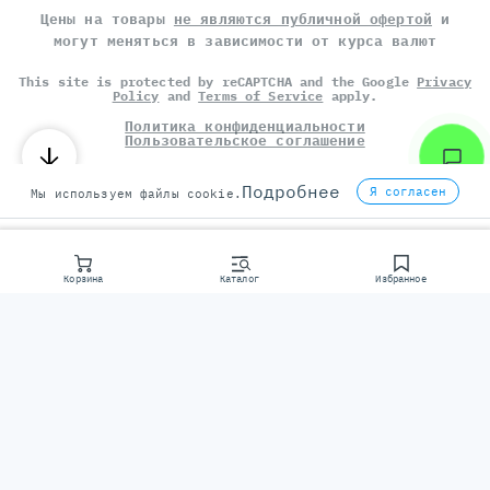
Цены на товары
не являются публичной офертой
и
могут меняться в зависимости от курса валют
This site is protected by reCAPTCHA and the Google
Privacy
Policy
and
Terms of Service
apply.
Политика конфиденциальности
Пользовательское соглашение
©
СЕРВЕР МОЛЛ
, 2014-2026
Подробнее
Я согласен
Мы используем файлы cookie.
Корзина
Каталог
Избранное
Консультаци