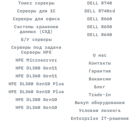
Tower серверы
DELL R740
Серверы для 1С
DELL R740xd
Серверы для офиса
DELL R660
Системы хранения
DELL R650
данных (СХД)
DELL R640
Б/У серверы
Серверы под задачи
Серверы HPE
О нас
HPE Microserver
Контакты
HPE DL380 Gen11
Гарантия
HPE DL360 Gen11
Вакансии
HPE DL380 Gen10 Plus
Блог
HPE DL360 Gen10 Plus
Trade-in
HPE DL380 Gen10
Выкуп оборудования
HPE DL360 Gen10
Условия лизинга
Enterprise IT-решения