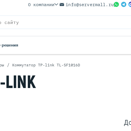
О компании
info@servermall.ru
-решения
/
ры
Коммутатор TP-link TL-SF1016D
ерверы
Бренды
-LINK
Серверы
Серверы Lenovo
 Серверы
Серверы XFusion
йские Серверы
Серверы ASUS
ерверы (Refurbished)
Серверы SUPERMICRO
 Серверы
Серверы NVIDIA
Серверы IBM
Д
Серверы MSI