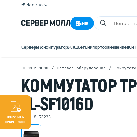
Москва
МЕНЮ
Серверы
Конфигураторы
СХД
Сеть
Импортозамещение
ПО
ИТ
/
/
СЕРВЕР МОЛЛ
Сетевое оборудование
Коммутато
Все С
КОММУТАТОР
TP
Rack 
Tower
TL-SF1016D
Росси
Б/У С
Blade
арт. № 53233
ПОЛУЧИТЬ
ПРАЙС-ЛИСТ