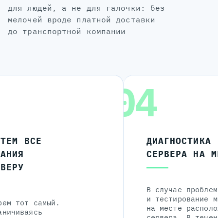
для людей, а не для галочки: без
мелочей вроде платной доставки
до транспортной компании
04
ЧТЕМ ВСЕ
ДИАГНОСТИКА
ЛАНИЯ
СЕРВЕРА НА М
РВЕРУ
В случае проблем
и тестирование м
рем тот самый.
на месте располо
аничиваясь
сервера. В течен