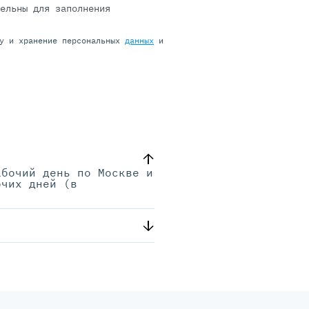
тельны для заполнения
ку и хранение персональных
данных
и
абочий день по Москве и
очих дней (в
.