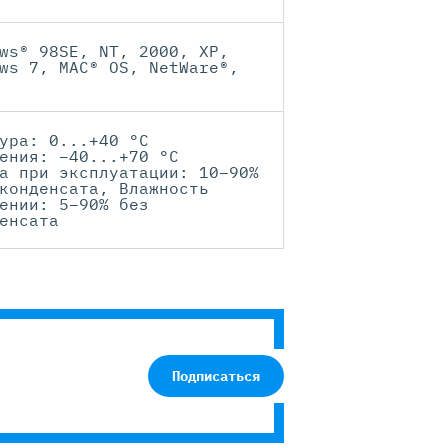
ws® 98SE, NT, 2000, XP,
ws 7, MAC® OS, NetWare®,
ура: 0...+40 °C
ения: –40...+70 °C
а при эксплуатации: 10–90%
конденсата, Влажность
ении: 5–90% без
енсата
Подписаться