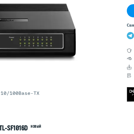
Серверы GIGABYTE
Серверы Huawei Atlas
ры DELL
Серверы HP
Свя
G17
HPE Gen12
G16
HPE Gen11
G15
HPE Gen10 Plus
G14
HPE Gen10
 10/100Base-TX
TL-SF1016D
НОВЫЙ