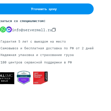
Уточнить цену
Серверы С GPU
заться со специалистом:
С GPU NVIDIA
info@servermall.ru
С GPU AMD
С GPU Huawei Ascend
Гарантия 5 лет
с выездом на место
С 2 GPU
Самовывоз и бесплатная доставка
по РФ от 2 дней
С 4 GPU
Надежная упаковка и страхование груза
С 8 GPU
180 центров сервисной поддержки в РФ