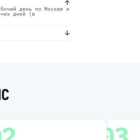
абочий день по Москве и
очих дней (в
.
ИС
02
03