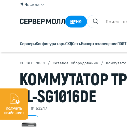
Москва
МЕНЮ
Серверы
Конфигураторы
СХД
Сеть
Импортозамещение
ПО
ИТ
/
/
СЕРВЕР МОЛЛ
Сетевое оборудование
Коммутато
Все С
КОММУТАТОР
TP
Rack 
Tower
TL-SG1016DE
Росси
Б/У С
Blade
арт. № 53247
ПОЛУЧИТЬ
ПРАЙС-ЛИСТ