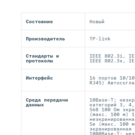
Состояние
Новый
Производитель
TP-link
Стандарты и
IEEE 802.3i, IE
протоколы
IEEE 802.3x, IE
Интерфейс
16 портов 10/10
RJ45) Автосогла
Среда передачи
10Base-T: неэкр
данных
категорий 3, 4,
568 100 Ом экра
(макс. 100 м) 1
неэкранированна
5e (макс. 100 м
экранированная 
1000Base-T: неэ