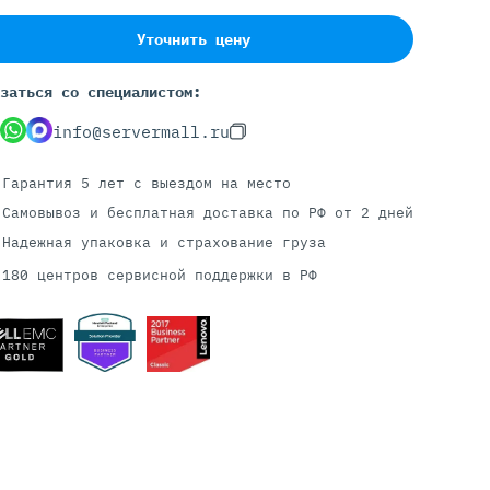
Уточнить цену
Серверы С GPU
заться со специалистом:
С GPU NVIDIA
info@servermall.ru
С GPU AMD
С GPU Huawei Ascend
Гарантия 5 лет
с выездом на место
С 2 GPU
Самовывоз и бесплатная доставка
по РФ от 2 дней
С 4 GPU
Надежная упаковка и страхование груза
С 8 GPU
180 центров сервисной поддержки в РФ