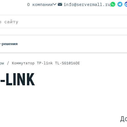
О компании
info@servermall.ru
-решения
/
ры
Коммутатор TP-link TL-SG1016DE
ерверы
Бренды
-LINK
Серверы
Серверы Lenovo
 Серверы
Серверы XFusion
йские Серверы
Серверы ASUS
ерверы (Refurbished)
Серверы SUPERMICRO
 Серверы
Серверы NVIDIA
Серверы IBM
Д
Серверы MSI