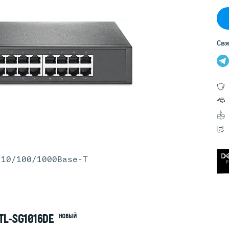
Серверы GIGABYTE
Серверы Huawei Atlas
ры DELL
Серверы HP
Свя
G17
HPE Gen12
G16
HPE Gen11
G15
HPE Gen10 Plus
G14
HPE Gen10
 10/100/1000Base-T
TL-SG1016DE
НОВЫЙ