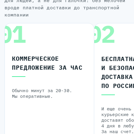
для людей, а не для галочки: без мелочей
вроде платной доставки до транспортной
компании
01
02
КОММЕРЧЕСКОЕ
БЕСПЛАТН
ПРЕДЛОЖЕНИЕ ЗА ЧАС
И БЕЗОПА
ДОСТАВКА
ПО РОССИ
Обычно минут за 20-30.
Мы оперативные.
И еще очень
курьерские 
доставят об
4 дня в люб
За наш счет