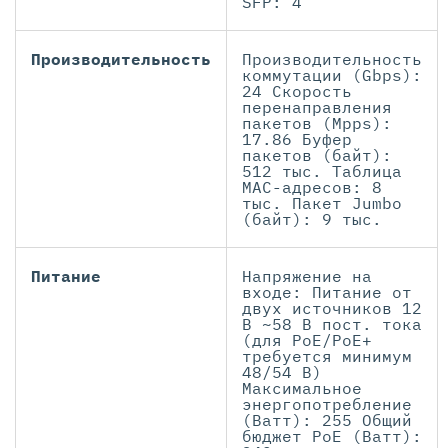
SFP: 4
Производительность
Производительность
коммутации (Gbps):
24 Скорость
перенаправления
пакетов (Mpps):
17.86 Буфер
пакетов (байт):
512 тыс. Таблица
MAC-адресов: 8
тыс. Пакет Jumbo
(байт): 9 тыс.
Питание
Напряжение на
входе: Питание от
двух источников 12
В ~58 В пост. тока
(для PoE/PoE+
требуется минимум
48/54 В)
Максимальное
энергопотребление
(Ватт): 255 Общий
бюджет PoE (Ватт):