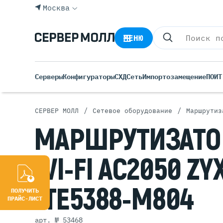
Москва
МЕНЮ
Серверы
Конфигураторы
СХД
Сеть
Импортозамещение
ПО
ИТ
/
/
СЕРВЕР МОЛЛ
Сетевое оборудование
Маршрутиз
Все С
МАРШРУТИЗАТ
Rack 
Tower
WI-FI AC2050
ZY
Росси
Б/У С
LTE5388-M804
Blade
ПОЛУЧИТЬ
ПРАЙС-ЛИСТ
арт. № 53468