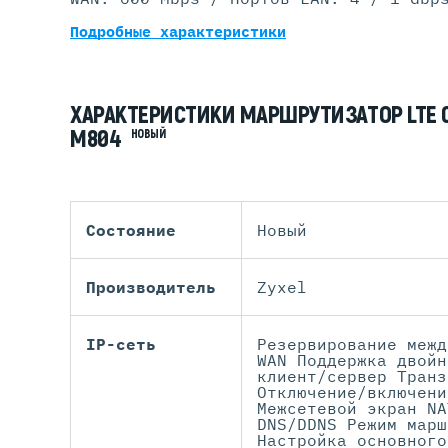
Подробные характеристики
ХАРАКТЕРИСТИКИ МАРШРУТИЗАТОР LTE CAT
M804
НОВЫЙ
Состояние
Новый
Производитель
Zyxel
IP-сеть
Резервирование межд
WAN Поддержка двойн
клиент/сервер Транз
Отключение/включени
Межсетевой экран NA
DNS/DDNS Режим марш
Настройка основного