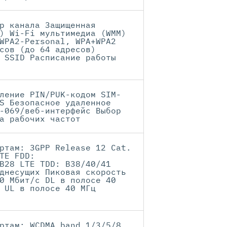
р канала Защищенная
) Wi-Fi мультимедиа (WMM)
WPA2-Personal, WPA+WPA2
сов (до 64 адресов)
 SSID Расписание работы
ление PIN/PUK-кодом SIM-
S Безопасное удаленное
-069/веб-интерфейс Выбор
а рабочих частот
ртам: 3GPP Release 12 Cat.
TE FDD:
B28 LTE TDD: B38/40/41
днесущих Пиковая скорость
0 Мбит/с DL в полосе 40
 UL в полосе 40 МГц
ртам: WCDMA band 1/3/5/8