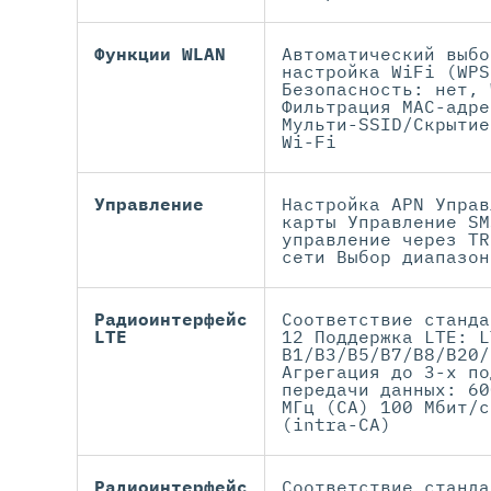
Функции WLAN
Автоматический выбо
настройка WiFi (WPS
Безопасность: нет, 
Фильтрация MAC-адре
Мульти-SSID/Скрытие
Wi-Fi
Управление
Настройка APN Управ
карты Управление SM
управление через TR
сети Выбор диапазон
Радиоинтерфейс
Соответствие станда
LTE
12 Поддержка LTE: L
B1/B3/B5/B7/B8/B20/
Aгрегация до 3-х по
передачи данных: 60
МГц (CA) 100 Мбит/с
(intra-CA)
Радиоинтерфейс
Соответствие станда