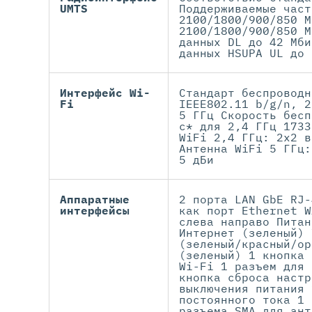
UMTS
Поддерживаемые част
2100/1800/900/850 М
2100/1800/900/850 М
данных DL до 42 Мби
данных HSUPA UL до 
Интерфейс Wi-
Стандарт беспроводн
Fi
IEEE802.11 b/g/n, 2
5 ГГц Скорость бесп
с* для 2,4 ГГц 1733
WiFi 2,4 ГГц: 2x2 в
Антенна WiFi 5 ГГц:
5 дБи
Аппаратные
2 порта LAN GbE RJ-
интерфейсы
как порт Ethernet W
слева направо Питан
Интернет (зеленый) 
(зеленый/красный/ор
(зеленый) 1 кнопка 
Wi-Fi 1 разъем для 
кнопка сброса настр
выключения питания 
постоянного тока 1 
разъема SMA для ант