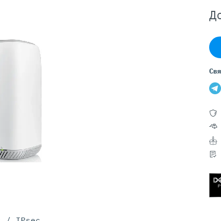
Серверы GIGABYTE
Д
Серверы Huawei Atlas
ры DELL
Серверы HP
G17
HPE Gen12
G16
HPE Gen11
Свя
G15
HPE Gen10 Plus
G14
HPE Gen10
s / IPsec