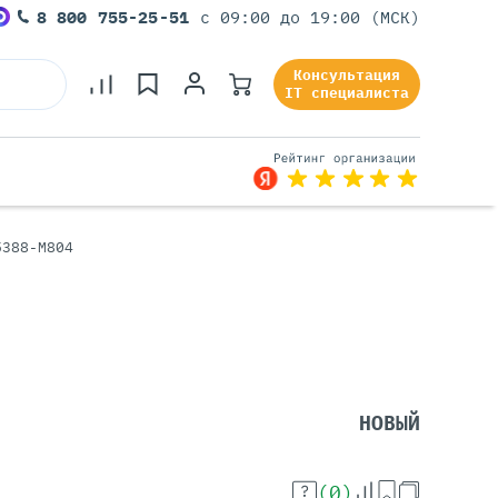
8 800 755-25-51
с 09:00 до 19:00 (МСК)
Консультация
IT специалиста
5388-M804
Серверы Под Задачи
Серверы Для 1С
Серверы Для Офиса
Серверы Для Виртуализации
Серверы Для Видеонаблюдения
Серверы Для ИИ
НОВЫЙ
(0)