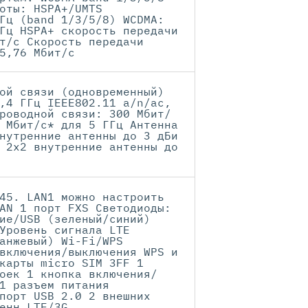
оты: HSPA+/UMTS
Гц (band 1/3/5/8) WCDMA:
Гц HSPA+ скорость передачи
т/с Скорость передачи
5,76 Мбит/с
ой связи (одновременный)
,4 ГГц IEEE802.11 a/n/ac,
роводной связи: 300 Мбит/
 Мбит/с* для 5 ГГц Антенна
нутренние антенны до 3 дБи
 2x2 внутренние антенны до
45. LAN1 можно настроить
AN 1 порт FXS Светодиоды:
ие/USB (зеленый/синий)
Уровень сигнала LTE
анжевый) Wi-Fi/WPS
включения/выключения WPS и
карты micro SIM 3FF 1
оек 1 кнопка включения/
1 разъем питания
порт USB 2.0 2 внешних
енн LTE/3G