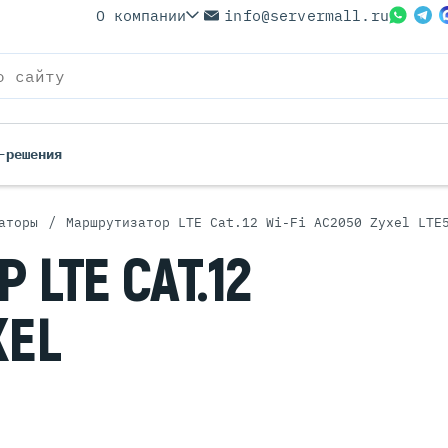
О компании
info@servermall.ru
-решения
/
аторы
Маршрутизатор LTE Cat.12 Wi-Fi AC2050 Zyxel LTE
ерверы
Бренды
ОР
LTE CAT.12
Серверы
Серверы Lenovo
 Серверы
Серверы XFusion
XEL
йские Серверы
Серверы ASUS
ерверы (Refurbished)
Серверы SUPERMICRO
 Серверы
Серверы NVIDIA
Серверы IBM
Серверы MSI