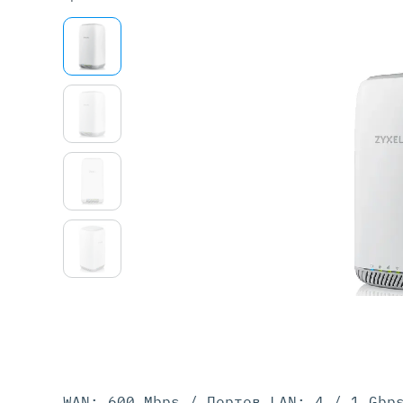
Серве
DELL 
DELL 
DELL 
DELL 
WAN: 600 Mbps / Портов LAN: 4 / 1 Gbp