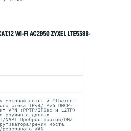
.12 WI-FI AC2050 ZYXEL LTE5388-
у сотовой сетью и Ethernet
ого стека IPv4/IPv6 DHCP-
ит VPN (PPTP/IPSec и L2TP)
е роуминга данных
T/NAPT Проброс портов/DMZ
рутизатора/режим моста
/резервного WAN