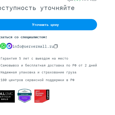
оступность уточняйте
Серверы С GPU
Уточнить цену
С GPU NVIDIA
С GPU AMD
заться со специалистом:
С GPU Huawei Ascend
С 2 GPU
info@servermall.ru
С 4 GPU
С 8 GPU
Гарантия 5 лет
с выездом на место
Самовывоз и бесплатная доставка
по РФ от 2 дней
Надежная упаковка и страхование груза
180 центров сервисной поддержки в РФ