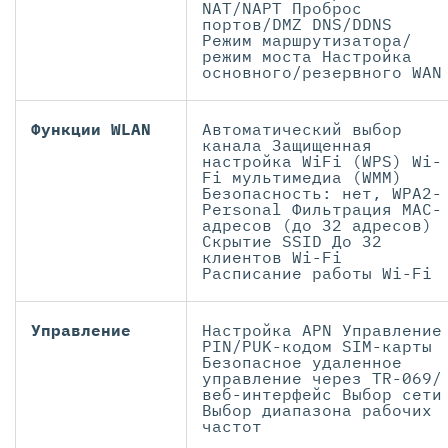
NAT/NAPT Проброс
портов/DMZ DNS/DDNS
Режим маршрутизатора/
режим моста Настройка
основного/резервного WAN
Функции WLAN
Автоматический выбор
канала Защищенная
настройка WiFi (WPS) Wi-
Fi мультимедиа (WMM)
Безопасность: нет, WPA2-
Personal Фильтрация MAC-
адресов (до 32 адресов)
Скрытие SSID До 32
клиентов Wi-Fi
Расписание работы Wi-Fi
Управление
Настройка APN Управление
PIN/PUK-кодом SIM-карты
Безопасное удаленное
управление через TR-069/
веб-интерфейс Выбор сети
Выбор диапазона рабочих
частот