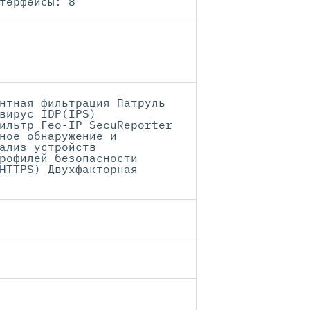
терфейсы: 8
нтная фильтрация Патруль
вирус IDP(IPS)
ильтр Гео-IP SecuReporter
ное обнаружение и
ализ устройств
рофилей безопасности
HTTPS) Двухфакторная