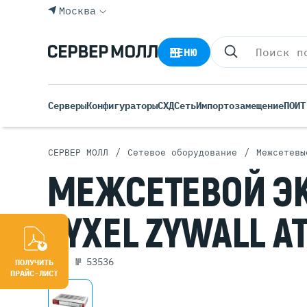
Москва
МЕНЮ
Серверы
Конфигураторы
СХД
Сеть
Импортозамещение
ПО
ИТ
/
/
СЕРВЕР МОЛЛ
Сетевое оборудование
Межсетевы
Все С
МЕЖСЕТЕВОЙ
Э
Rack 
Tower
ZYXEL ZYWALL
A
Росси
Б/У С
Blade
арт. № 53536
ПОЛУЧИТЬ
ПРАЙС-ЛИСТ