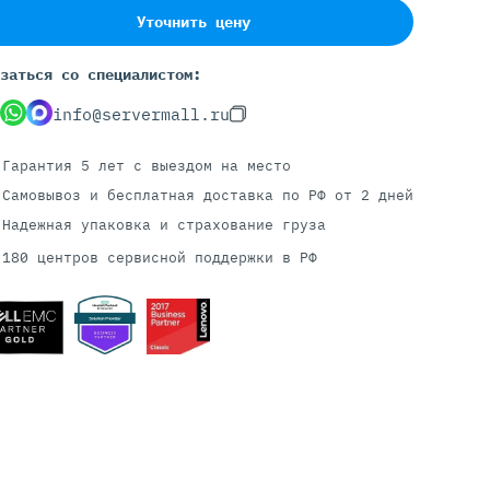
Уточнить цену
заться со специалистом:
Серверы С GPU
info@servermall.ru
С GPU NVIDIA
С GPU AMD
Гарантия 5 лет
с выездом на место
С GPU Huawei Ascend
С 2 GPU
Самовывоз и бесплатная доставка
по РФ от 2 дней
С 4 GPU
Надежная упаковка и страхование груза
С 8 GPU
180 центров сервисной поддержки в РФ