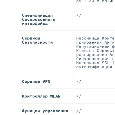
SSL: 30 VLAN-ин
Спецификация
//
беспроводного
интерфейса
Сервисы
Песочница Конте
безопасности
приложений Анти
Репутационный ф
Premium Совмест
реагирование Ан
Синхронизация п
Инспекция SSL (
аутентификация
Сервисы VPN
//
Контроллер WLAN
//
Функции управления
//