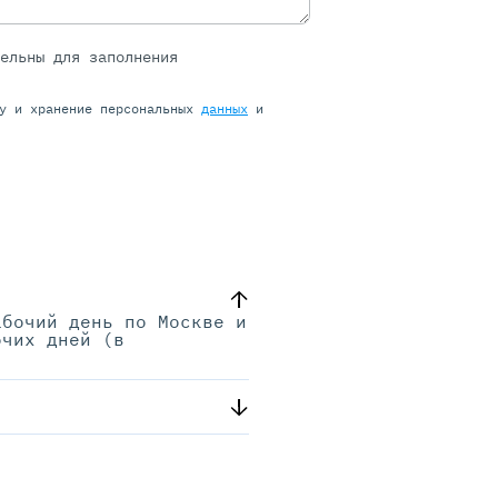
тельны для заполнения
ку и хранение персональных
данных
и
абочий день по Москве и
очих дней (в
.