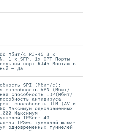
00 Мбит/с RJ-45 3 x
N, 1 x SFP, 1x OPT Порты
сольный порт RJ45 Монтаж в
ный — Да
обность SPI (Мбит/с):
я способность VPN (Мбит/
ная способность IDP(Мбит/
пособность антивируса
роп. способность UTM (AV и
80 Максимум одновременных
,000 Максимум
уннелей IPSec: 40
ол-во IPSec туннелей шлюз-
ум одновременных туннелей