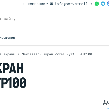
О компании
info@servermall.ru
-решения
/
е экраны
Межсетевой экран Zyxel ZyWALL ATP100
ерверы
Бренды
КРАН
Серверы
Серверы Lenovo
 Серверы
Серверы XFusion
TP100
йские Серверы
Серверы ASUS
ерверы (Refurbished)
Серверы SUPERMICRO
 Серверы
Серверы NVIDIA
Серверы IBM
Д
Серверы MSI