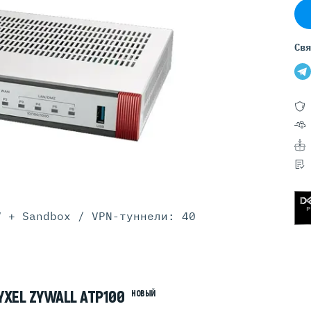
Серверы GIGABYTE
Серверы Huawei Atlas
Свя
ры DELL
Серверы HP
G17
HPE Gen12
G16
HPE Gen11
G15
HPE Gen10 Plus
G14
HPE Gen10
V + Sandbox / VPN-туннели: 40
XEL ZYWALL ATP100
НОВЫЙ