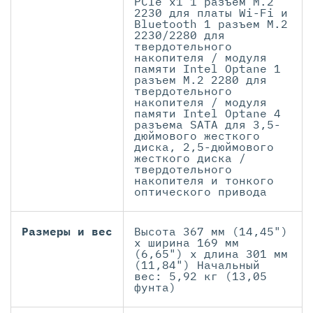
PCIe x1 1 разъем M.2
2230 для платы Wi-Fi и
Bluetooth 1 разъем M.2
2230/2280 для
твердотельного
накопителя / модуля
памяти Intel Optane 1
разъем M.2 2280 для
твердотельного
накопителя / модуля
памяти Intel Optane 4
разъема SATA для 3,5-
дюймового жесткого
диска, 2,5-дюймового
жесткого диска /
твердотельного
накопителя и тонкого
оптического привода
Размеры и вес
Высота 367 мм (14,45")
х ширина 169 мм
(6,65") х длина 301 мм
(11,84") Начальный
вес: 5,92 кг (13,05
фунта)