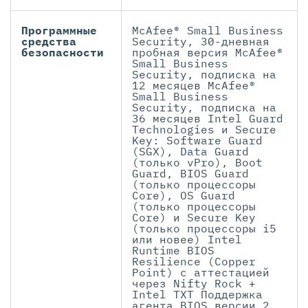
Программные
McAfee® Small Business
средства
Security, 30-дневная
безопасности
пробная версия McAfee®
Small Business
Security, подписка на
12 месяцев McAfee®
Small Business
Security, подписка на
36 месяцев Intel Guard
Technologies и Secure
Key: Software Guard
(SGX), Data Guard
(только vPro), Boot
Guard, BIOS Guard
(только процессоры
Core), OS Guard
(только процессоры
Core) и Secure Key
(только процессоры i5
или новее) Intel
Runtime BIOS
Resilience (Copper
Point) с аттестацией
через Nifty Rock +
Intel TXT Поддержка
агента BIOS версии 2