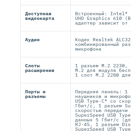
Доступная
Встроенный: Intel® 
видеокарта
UHD Graphics 610 (В
адаптер зависит от 
Аудио
Кодек Realtek ALC32
комбинированный раз
микрофона
Слоты
1 разъем M.2 2230, 
расширения
M.2 для модуля бесп
1 слот M.2 2280 для
Порты и
Передняя панель: 1 
разъемы
наушников и микрофо
USB Type-C® со скор
Гбит/с, 1 разъем Su
скоростью передачи 
SuperSpeed USB Type
данных 5 Гбит/с (дл
RJ-45, 1 разъем Dis
SuperSpeed USB Type