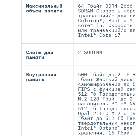
Максимальный
64 Гбайт DDR4-2666 
объем памяти
SDRAM Скорость пере
транзакций/с для си
Celeron®, Pentium®,
core™ i5. Скорость 
млн транзакций/с дл
Intel® Core i7
Слоты для
2 SODIMM
памяти
Внутренняя
500 Гбайт до 2 ТБ Ж
память
Гбайт Жесткий диск 
самошифрования до 5
FIPS с функцией сам
512 Гб Твердотельны
M.2 128 Гбайт до 2 
накопитель PCIe® NV
512 Гб Твердотельны
Opal 2 TLC M.2 с фу
Гбайт до 512 Гб Пам
твердотельным накоп
Intel® Optane™ для 
хранения, 16 Гбайт