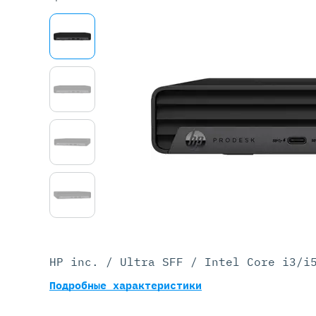
Серве
DELL 
DELL 
DELL 
DELL 
HP inc. / Ultra SFF / Intel Core i3/i
Подробные характеристики