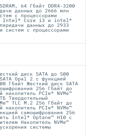
SDRAM, 64 Гбайт DDR4-3200
дачи данных до 2666 млн
стем с процессорами
 Intel® Core i3 и intel®
передачи данных до 2933
я систем с процессорами
есткий диск SATA до 500
SATA Opal 2 с функцией
00 Гбайт Жесткий диск SATA
ошифрования 256 Гбайт до
й накопитель PCIe® NVMe™
ТБ Твердотельный
Me™ TLC M.2 256 Гбайт до
й накопитель PCIe® NVMe™
нкцией самошифрования 256
ять Intel® Optane™ H10 с
ителем Накопитель NVMe™
ускорения системы