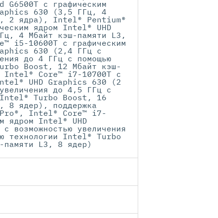
d G6500T с графическим
aphics 630 (3,5 ГГц, 4
, 2 ядра), Intel® Pentium®
ческим ядром Intel® UHD
Гц, 4 Мбайт кэш-памяти L3,
e™ i5-10600T с графическим
aphics 630 (2,4 ГГц с
ения до 4 ГГц с помощью
urbo Boost, 12 Мбайт кэш-
 Intel® Core™ i7-10700T с
ntel® UHD Graphics 630 (2
увеличения до 4,5 ГГц с
Intel® Turbo Boost, 16
, 8 ядер), поддержка
Pro®, Intel® Core™ i7-
м ядром Intel® UHD
 с возможностью увеличения
ю технологии Intel® Turbo
-памяти L3, 8 ядер)