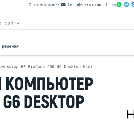
О компании
info@servermall.ru
-решения
омпьютер HP ProDesk 400 G6 Desktop Mini
ерверы
Бренды
Й
КОМПЬЮТЕР
Серверы
Серверы Lenovo
 Серверы
Серверы XFusion
0
G6 DESKTOP
йские Серверы
Серверы ASUS
ерверы (Refurbished)
Серверы SUPERMICRO
 Серверы
Серверы NVIDIA
Серверы IBM
Серверы MSI