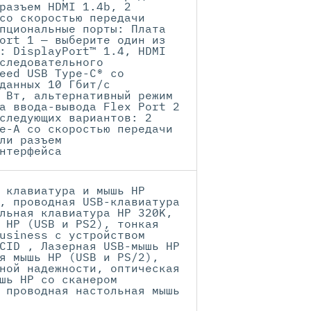
разъем HDMI 1.4b, 2
со скоростью передачи
пциональные порты: Плата
ort 1 — выберите один из
: DisplayPort™ 1.4, HDMI
следовательного
eed USB Type-C® со
данных 10 Гбит/с
 Вт, альтернативный режим
а ввода-вывода Flex Port 2
следующих вариантов: 2
e-A со скоростью передачи
ли разъем
нтерфейса
 клавиатура и мышь HP
, проводная USB-клавиатура
льная клавиатура HP 320K,
 HP (USB и PS2), тонкая
usiness с устройством
CID , Лазерная USB-мышь HP
я мышь HP (USB и PS/2),
ной надежности, оптическая
шь HP со сканером
 проводная настольная мышь