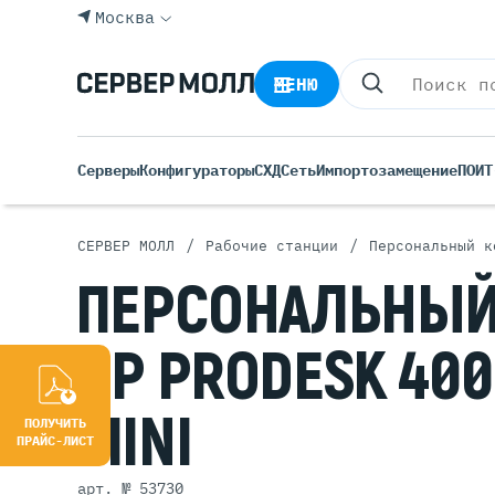
Москва
МЕНЮ
Серверы
Конфигураторы
СХД
Сеть
Импортозамещение
ПО
ИТ
/
/
СЕРВЕР МОЛЛ
Рабочие станции
Персональный к
Все С
ПЕРСОНАЛЬНЫ
Rack 
Tower
HP PRODESK 40
Росси
Б/У С
MINI
Blade
ПОЛУЧИТЬ
ПРАЙС-ЛИСТ
арт. № 53730