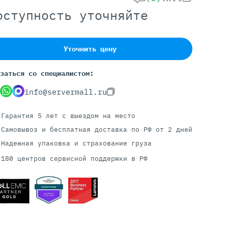
оступность уточняйте
Серверы С GPU
Уточнить цену
С GPU NVIDIA
С GPU AMD
заться со специалистом:
С GPU Huawei Ascend
С 2 GPU
info@servermall.ru
С 4 GPU
С 8 GPU
Гарантия 5 лет
с выездом на место
Самовывоз и бесплатная доставка
по РФ от 2 дней
Надежная упаковка и страхование груза
180 центров сервисной поддержки в РФ