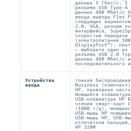
данных 5 Гбит/с, 1 
разъема USB Type-A 
данных 480 Мбит/с О
ввода-вывода Flex P
следующих вариантов
2.0, VGA, разъем по
интерфейса, SuperSp
скоростью передачи 
(электропитание 100
DisplayPort™), плат
— выберите один из 
разъема USB 2.0 Typ
данных 480 Мбит/с и
последовательного и
Устройства
тонкая беспроводная
ввода
Business (комплект)
HP, проводная насто
моющаяся клавиатура
USB-клавиатура HP B
чтения смарт-карт C
(1000 т/д), моющаяс
USB-мышь HP повышен
USB-мышь HP, USB-мы
отпечатков пальцев,
HP 320M