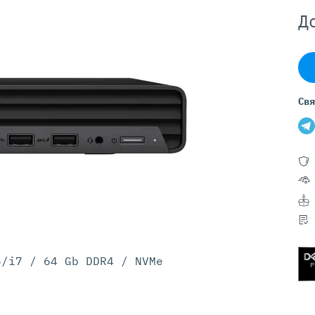
Серверы GIGABYTE
Д
Серверы Huawei Atlas
ры DELL
Серверы HP
G17
HPE Gen12
G16
HPE Gen11
Свя
G15
HPE Gen10 Plus
G14
HPE Gen10
5/i7 / 64 Gb DDR4 / NVMe