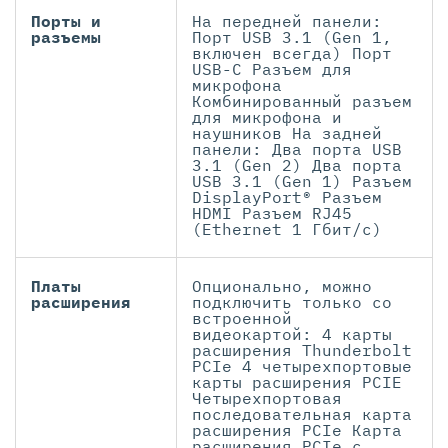
Порты и
На передней панели:
разъемы
Порт USB 3.1 (Gen 1,
включен всегда) Порт
USB-C Разъем для
микрофона
Комбинированный разъем
для микрофона и
наушников На задней
панели: Два порта USB
3.1 (Gen 2) Два порта
USB 3.1 (Gen 1) Разъем
DisplayPort® Разъем
HDMI Разъем RJ45
(Ethernet 1 Гбит/с)
Платы
Опционально, можно
расширения
подключить только со
встроенной
видеокартой: 4 карты
расширения Thunderbolt
PCIe 4 четырехпортовые
карты расширения PCIE
Четырехпортовая
последовательная карта
расширения PCIe Карта
расширения PCIe с