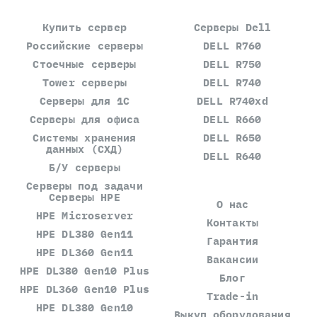
Купить сервер
Серверы Dell
Российские серверы
DELL R760
Стоечные серверы
DELL R750
Tower серверы
DELL R740
Серверы для 1С
DELL R740xd
Серверы для офиса
DELL R660
Системы хранения
DELL R650
данных (СХД)
DELL R640
Б/У серверы
Серверы под задачи
Серверы HPE
О нас
HPE Microserver
Контакты
HPE DL380 Gen11
Гарантия
HPE DL360 Gen11
Вакансии
HPE DL380 Gen10 Plus
Блог
HPE DL360 Gen10 Plus
Trade-in
HPE DL380 Gen10
Выкуп оборудования