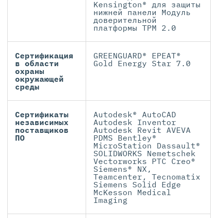
Kensington® для защиты
нижней панели Модуль
доверительной
платформы TPM 2.0
Сертификация
GREENGUARD® EPEAT®
в области
Gold Energy Star 7.0
охраны
окружающей
среды
Сертификаты
Autodesk® AutoCAD
независимых
Autodesk Inventor
поставщиков
Autodesk Revit AVEVA
ПО
PDMS Bentley®
MicroStation Dassault®
SOLIDWORKS Nemetschek
Vectorworks PTC Creo®
Siemens® NX,
Teamcenter, Tecnomatix
Siemens Solid Edge
McKesson Medical
Imaging