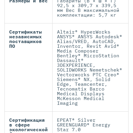
Размеры и вес
Габариты (В × Ш × Г)
92,5 x 309,7 x 339,5
мм Вес В максимальной
комплектации: 5,7 кг
Сертификаты
Altair® HyperWorks
независимых
ANSYS® ANSYS Autodesk®
поставщиков
Alias/VRED, AutoCAD,
ПО
Inventor, Revit Avid®
Media Composer
Bentley® MicroStation
Dassault®
3DEXPERIENCE,
SOLIDWORKS Nemetschek®
Vectorworks PTC Creo®
Siemens® NX, Solid
Edge, Teamcenter,
Tecnomatix Barco
Medical Displays
McKesson Medical
Imaging
Сертификация
EPEAT® Silver
в сфере
GREENGUARD® Energy
экологической
Star 7.0