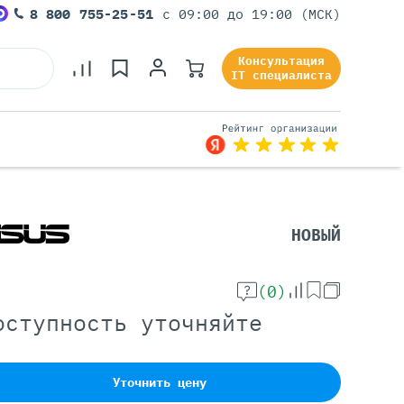
8 800 755-25-51
с 09:00 до 19:00 (МСК)
Консультация
IT специалиста
Серверы Под Задачи
НОВЫЙ
Серверы Для 1С
Серверы Для Офиса
(0)
Серверы Для Виртуализации
оступность уточняйте
Серверы Для Видеонаблюдения
Серверы Для ИИ
Уточнить цену