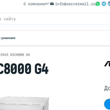
О компании
info@servermall.ru
-решения
 ASUS ESC8000 G4
ерверы
Бренды
SC8000
G4
Серверы
Серверы Lenovo
 Серверы
Серверы XFusion
йские Серверы
Серверы ASUS
Д
ерверы (Refurbished)
Серверы SUPERMICRO
 Серверы
Серверы NVIDIA
Серверы IBM
Серверы MSI