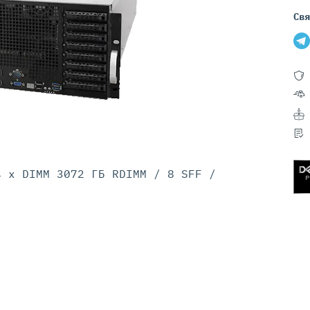
Серверы GIGABYTE
Серверы Huawei Atlas
Свя
ры DELL
Серверы HP
G17
HPE Gen12
G16
HPE Gen11
G15
HPE Gen10 Plus
G14
HPE Gen10
4 x DIMM 3072 ГБ RDIMM / 8 SFF /