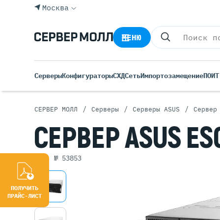
Москва
МЕНЮ
Серверы
Конфигураторы
СХД
Сеть
Импортозамещение
ПО
ИТ
/
/
/
СЕРВЕР МОЛЛ
Серверы
Серверы ASUS
Сервер
Все С
СЕРВЕР
ASUS E
Rack 
Tower
арт. № 53853
Росси
Б/У С
Blade
ПОЛУЧИТЬ
ПРАЙС-ЛИСТ