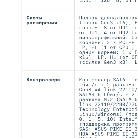
LRDIMM 128 ГБ, 64 Г
Слоты
Полная длина/полная
расширения
(канал Gen3 x16), F
корнем: 8 от ЦП1 То
от ЦП1, 4 от ЦП2 По
низкопрофильный: Сз
корнями: 2 x PCI-E 
LP, HL (1 от CPU1, 
одним корнем: 1 x P
x16), LP, HL (от CP
(ссылка Gen3 x8), L
Контроллеры
Контроллер SATA: In
Гбит/с + 2 разъема 
Gen3 x4 link 22110/
SATA3 6 Гбит/с + 2 
разъема M.2 (SATA 6
link 22110/2280/226
Technology Enterpri
Linux/Windows) (под
0, 1, 5, 10) Intel®
(поддержка программ
SAS: ASUS PIKE II 3
HBA ASUS PIKE II 31