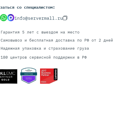
заться со специалистом:
info@servermall.ru
Серверы С GPU
С GPU NVIDIA
Гарантия 5 лет
с выездом на место
С GPU AMD
Самовывоз и бесплатная доставка
по РФ от 2 дней
С GPU Huawei Ascend
Надежная упаковка и страхование груза
С 2 GPU
180 центров сервисной поддержки в РФ
С 4 GPU
С 8 GPU