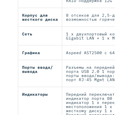
RAID Поддержка 12G 
Корпус для
8 отсеков для 2,5-д
жесткого диска
возможностью горяче
Сеть
1 x двухпортовый ко
Gigabit LAN + 1 x M
Графика
Aspeed AST2500 с 64
Порты ввода/
Разъемы на передней
вывода
порта USB 2.0 1 пор
порты ввода/вывода:
порт RJ-45 Mgmt LAN
Индикаторы
Передний переключат
индикатор порта 80 
индикатор 1 x перек
местоположения 1 x 
жесткому диску 1 x 
Передний переключат