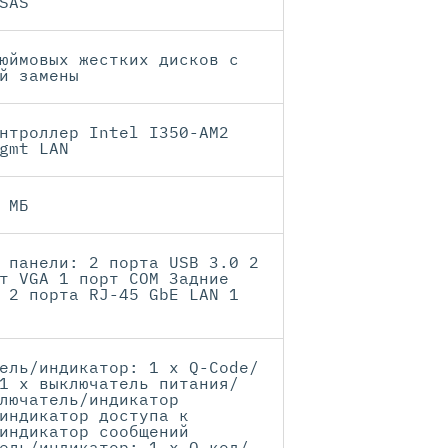
SAS
юймовых жестких дисков с
й замены
нтроллер Intel I350-AM2
gmt LAN
 МБ
 панели: 2 порта USB 3.0 2
т VGA 1 порт COM Задние
 2 порта RJ-45 GbE LAN 1
ель/индикатор: 1 x Q-Code/
1 x выключатель питания/
лючатель/индикатор
индикатор доступа к
индикатор сообщений
ель/индикатор: 1 x Q-код/