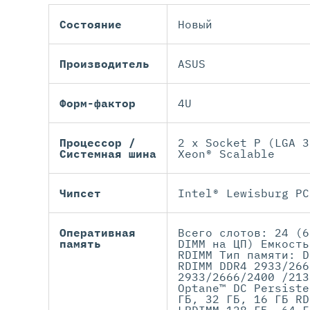
Состояние
Новый
Производитель
ASUS
Форм-фактор
4U
Процессор /
2 x Socket P (LGA 3
Системная шина
Xeon® Scalable
Чипсeт
Intel® Lewisburg PC
Оперативная
Всего слотов: 24 (6
память
DIMM на ЦП) Емкость
RDIMM Тип памяти: D
RDIMM DDR4 2933/266
2933/2666/2400 /213
Optane™ DC Persiste
ГБ, 32 ГБ, 16 ГБ RD