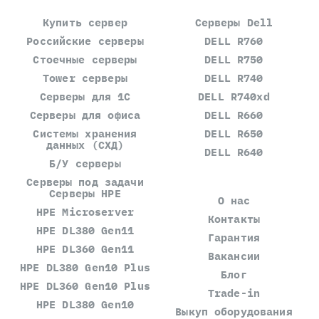
Купить сервер
Серверы Dell
Российские серверы
DELL R760
Стоечные серверы
DELL R750
Tower серверы
DELL R740
Серверы для 1С
DELL R740xd
Серверы для офиса
DELL R660
Системы хранения
DELL R650
данных (СХД)
DELL R640
Б/У серверы
Серверы под задачи
Серверы HPE
О нас
HPE Microserver
Контакты
HPE DL380 Gen11
Гарантия
HPE DL360 Gen11
Вакансии
HPE DL380 Gen10 Plus
Блог
HPE DL360 Gen10 Plus
Trade-in
HPE DL380 Gen10
Выкуп оборудования