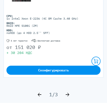
CPU:
1x Intel Xeon E-2236 (4C 8M Cache 3.40 GHz)
RAID:
RAID HPE S100i (ZM)
HDD:
noHDD (до 4 HDD 2.5'' SFF)
5 лет гарантии
Бесплатная доставка
от
151 020
₽
+
30 204
НДС
Сконфигурировать
1/3