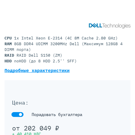
CPU
1x Intel Xeon E-2314 (4C 8M Cache 2.80 GHz)
RAM
8GB DDR4 UDIMM 3200MHz Dell (Максимум 128GB 4
DIMM порта)
RAID
RAID Dell S150 (ZM)
HDD
noHDD (до 8 HDD 2.5'' SFF)
Подробные характеристики
Цена:
Порадовать бухгалтера
от
202 049
₽
+
40 410
НДС