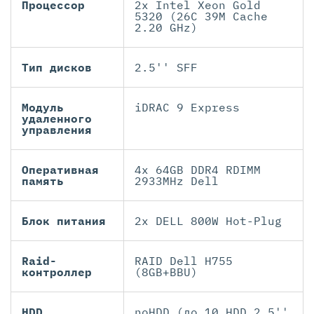
Процессор
2x Intel Xeon Gold
5320 (26C 39M Cache
2.20 GHz)
Тип дисков
2.5'' SFF
Модуль
iDRAC 9 Express
удаленного
управления
Оперативная
4x 64GB DDR4 RDIMM
память
2933MHz Dell
Блок питания
2x DELL 800W Hot-Plug
Raid-
RAID Dell H755
контроллер
(8GB+BBU)
HDD
noHDD (до 10 HDD 2.5''