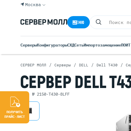
Москва
МЕНЮ
Серверы
Конфигураторы
СХД
Сеть
Импортозамещение
ПО
ИТ
/
/
/
/
СЕРВЕР МОЛЛ
Серверы
DELL
Dell T430
Се
Все С
СЕРВЕР
DELL T43
Rack 
Tower
арт. № 2150-T430-8LFF
Росси
Б/У С
Blade
ПОЛУЧИТЬ
ПРАЙС-ЛИСТ