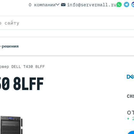
О компании
info@servermall.ru
-решения
рвер DELL T430 8LFF
ерверы
Бренды
0 8LFF
Серверы
Серверы Lenovo
 Серверы
Серверы XFusion
СН
йские Серверы
Серверы ASUS
ерверы (Refurbished)
Серверы SUPERMICRO
о
 Серверы
Серверы NVIDIA
+
Серверы IBM
Серверы MSI