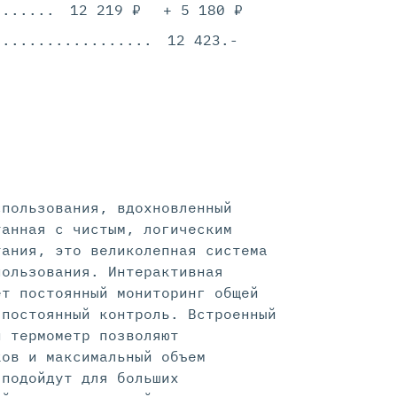
.............................................
12 219 ₽
+ 5 180 ₽
.............................................
12 423.-
спользования, вдохновленный
танная с чистым, логическим
тания, это великолепная система
пользования. Интерактивная
ет постоянный мониторинг общей
 постоянный контроль. Встроенный
и термометр позволяют
ков и максимальный объем
 подойдут для больших