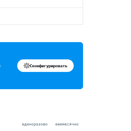
е
Сконфигурировать
единоразово
ежемесячно