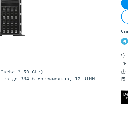
Серверы GIGABYTE
Серверы Huawei Atlas
ры DELL
Серверы HP
G17
HPE Gen12
Свя
G16
HPE Gen11
G15
HPE Gen10 Plus
G14
HPE Gen10
 Cache 2.50 GHz)
ржка до 384Гб максимально, 12 DIMM