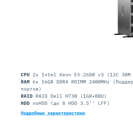
Серве
DELL 
DELL 
DELL 
DELL 
CPU
2x Intel Xeon E5-2680 v3 (12C 30M
RAM
6x 16GB DDR4 RDIMM 2400MHz (Подде
портов)
RAID
RAID Dell H730 (1GB+BBU)
HDD
noHDD (до 8 HDD 3.5'' LFF)
Подробные характеристики