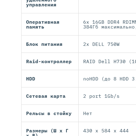
управления
Оперативная
6x 16GB DDR4 RDIM
память
384Гб максимально
Блок питания
2x DELL 750W
Raid-контроллер
RAID Dell H730 (1
HDD
noHDD (до 8 HDD 3
Сетевая карта
2 port 1Gb/s
Рельсы в стойку
Нет
Размеры (Ш х Г
430 x 584 x 444
х В)