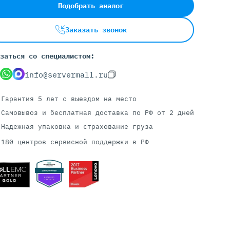
Подобрать аналог
Заказать звонок
Серверы С GPU
С GPU NVIDIA
заться со специалистом:
С GPU AMD
info@servermall.ru
С GPU Huawei Ascend
С 2 GPU
Гарантия 5 лет
с выездом на место
С 4 GPU
Самовывоз и бесплатная доставка
по РФ от 2 дней
С 8 GPU
Надежная упаковка и страхование груза
180 центров сервисной поддержки в РФ