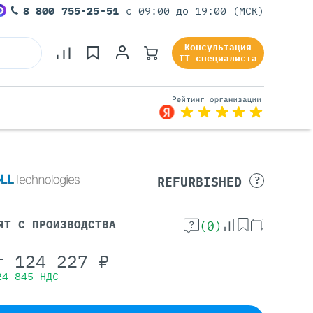
8 800 755-25-51
с 09:00 до 19:00 (МСК)
Консультация
IT специалиста
Серверы Под Задачи
REFURBISHED
?
Серверы Для 1С
Серверы Для Офиса
ЯТ С ПРОИЗВОДСТВА
(0)
Серверы Для Виртуализации
Серверы Для Видеонаблюдения
т
124 227
₽
Серверы Для ИИ
24 845
НДС