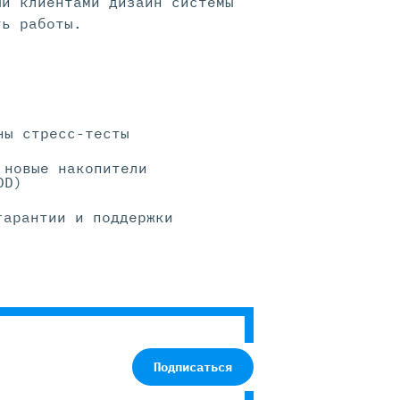
ый клиентами дизайн системы
ть работы.
ны стресс-тесты
 новые накопители
DD)
гарантии и поддержки
Подписаться