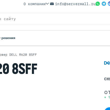
О компании
info@servermall.ru
-решения
рвер DELL R620 8SFF
ерверы
Бренды
20 8SFF
Серверы
Серверы Lenovo
 Серверы
Серверы XFusion
СН
йские Серверы
Серверы ASUS
ерверы (Refurbished)
Серверы SUPERMICRO
о
 Серверы
Серверы NVIDIA
+
Серверы IBM
Серверы MSI