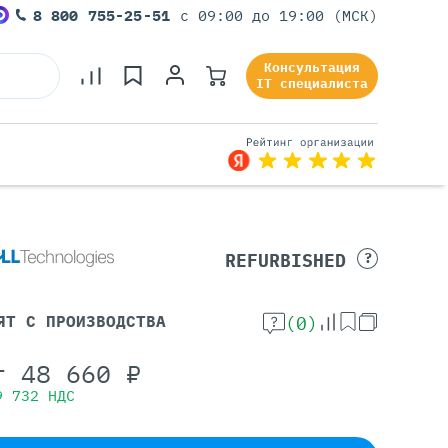
8 800 755-25-51
с 09:00 до 19:00 (МСК)
Консультация
IT специалиста
Серверы Под Задачи
REFURBISHED
?
Серверы Для 1С
Серверы Для Офиса
ЯТ С ПРОИЗВОДСТВА
(0)
Серверы Для Виртуализации
Серверы Для Видеонаблюдения
т
48 660
₽
Серверы Для ИИ
9 732
НДС