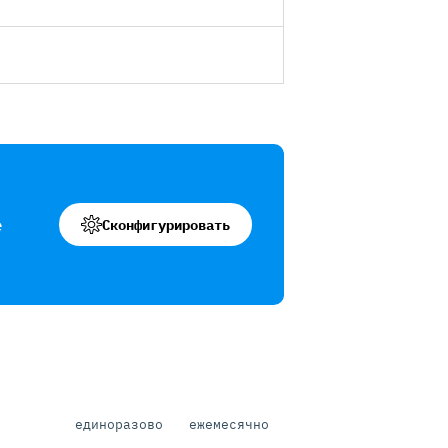
е
Сконфигурировать
единоразово
ежемесячно