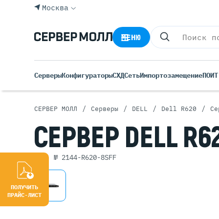
Москва
МЕНЮ
Серверы
Конфигураторы
СХД
Сеть
Импортозамещение
ПО
ИТ
/
/
/
/
СЕРВЕР МОЛЛ
Серверы
DELL
Dell R620
Се
Все С
СЕРВЕР
DELL R6
Rack 
Tower
арт. № 2144-R620-8SFF
Росси
Б/У С
Blade
ПОЛУЧИТЬ
ПРАЙС-ЛИСТ