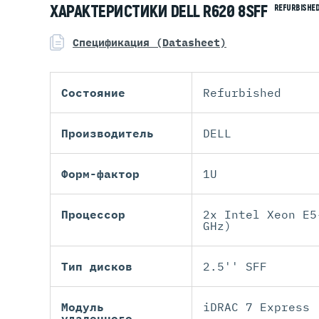
ХАРАКТЕРИСТИКИ DELL R620 8SFF
REFURBISHE
Спецификация (Datasheet)
Состояние
Refurbished
Производитель
DELL
Форм-фактор
1U
Процессор
2x Intel Xeon E5
GHz)
Тип дисков
2.5'' SFF
Модуль
iDRAC 7 Express
удаленного