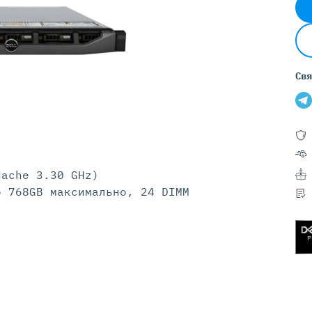
Серверы GIGABYTE
Серверы Huawei Atlas
ры DELL
Серверы HP
G17
HPE Gen12
Свя
G16
HPE Gen11
G15
HPE Gen10 Plus
G14
HPE Gen10
Cache 3.30 GHz)
о 768GB максимально, 24 DIMM