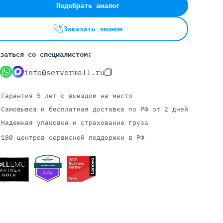
Подобрать аналог
Заказать звонок
Серверы С GPU
С GPU NVIDIA
заться со специалистом:
С GPU AMD
info@servermall.ru
С GPU Huawei Ascend
С 2 GPU
Гарантия 5 лет
с выездом на место
С 4 GPU
Самовывоз и бесплатная доставка
по РФ от 2 дней
С 8 GPU
Надежная упаковка и страхование груза
180 центров сервисной поддержки в РФ