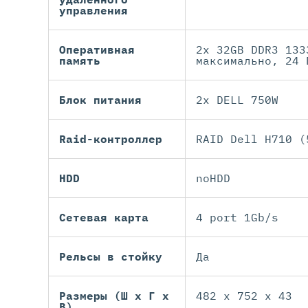
управления
Оперативная
2x 32GB DDR3 133
память
максимально, 24 
Блок питания
2x DELL 750W
Raid-контроллер
RAID Dell H710 (
HDD
noHDD
Сетевая карта
4 port 1Gb/s
Рельсы в стойку
Да
Размеры (Ш х Г х
482 x 752 x 43
В)