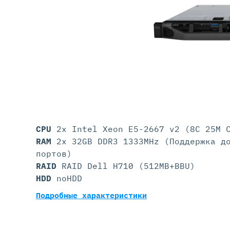
Серве
DELL 
DELL 
DELL 
DELL 
CPU
2x Intel Xeon E5-2667 v2 (8C 25M 
RAM
2x 32GB DDR3 1333MHz (Поддержка д
портов)
RAID
RAID Dell H710 (512MB+BBU)
HDD
noHDD
Подробные характеристики