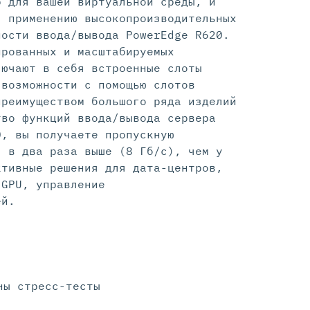
р для вашей виртуальной среды, и
я применению высокопроизводительных
ности ввода/вывода PowerEdge R620.
ированных и масштабируемых
лючают в себя встроенные слоты
 возможности с помощью слотов
преимуществом большого ряда изделий
тво функций ввода/вывода сервера
0, вы получаете пропускную
я в два раза выше (8 Гб/с), чем у
ктивные решения для дата-центров,
 GPU, управление
ей.
ны стресс-тесты