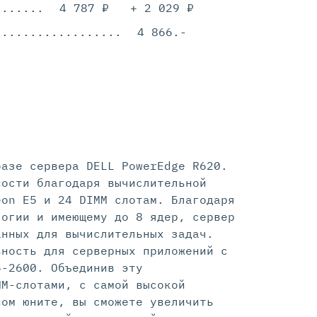
.............................................
4 787 ₽
+ 2 029 ₽
.............................................
4 866.-
базе сервера DELL PowerEdge R620.
ности благодаря вычислительной
eon E5 и 24 DIMM слотам. Благодаря
логии и имеющему до 8 ядер, сервер
анных для вычислительных задач.
ьность для серверных приложений с
5-2600. Объединив эту
MM-слотами, с самой высокой
ном юните, вы сможете увеличить